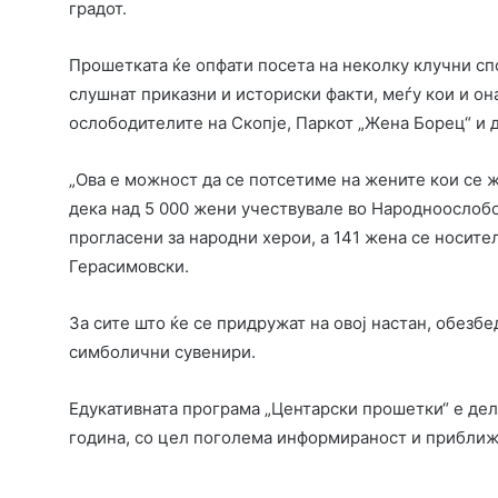
градот.
Прошетката ќе опфати посета на неколку клучни с
слушнат приказни и историски факти, меѓу кои и он
ослободителите на Скопје, Паркот „Жена Борец“ и д
„Ова е можност да се потсетиме на жените кои се ж
дека над 5 000 жени учествувале во Народноослобо
прогласени за народни херои, а 141 жена се носите
Герасимовски.
За сите што ќе се придружат на овој настан, обезбе
симболични сувенири.
Едукативната програма „Центарски прошетки“ е дел
година, со цел поголема информираност и приближ