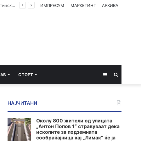
(ФОТО) Ахмети на средба со в.д. амбасадорката на САД: Американската поддршка е суштинска за зачувување на духот на Охридскиот договор
ИМПРЕСУМ
МАРКЕТИНГ
АРХИВА
Sidebar
Пребарај
ТАВ
СПОРТ
за
НАЈЧИТАНИ
Околу 800 жители од улицата
„Антон Попов 1“ стравуваат дека
ископите за подземната
сообраќајница кај „Лимак“ ќе ја