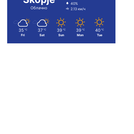
40%
Облачно
2.13 км/ч
35
37
39
39
40
℃
℃
℃
℃
℃
Fri
Sat
Sun
Mon
Tue