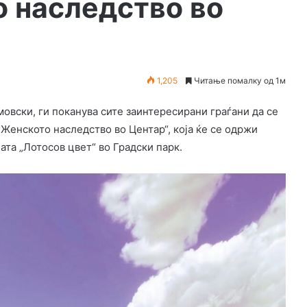
о наследство во
1,205
Читање помалку од 1м
овски, ги поканува сите заинтересирани граѓани да се
„Женското наследство во Центар“, која ќе се одржи
аната „Лотосов цвет“ во Градски парк.