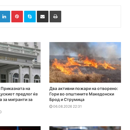
k
witter
LinkedIn
Pinterest
Skype
Сподели преку Е-маил
Испринтај
Приказната на
Два активни пожари на отворено:
ускиот предлог ќе
Гори во општините Македонски
а за мигранти за
Брод и Струмица
06.08.2026 22:31
0