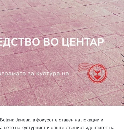
Бојана Јанева, а фокусот е ставен на локации и
вањето на културниот и општествениот идентитет на