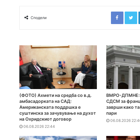
Faceboo
T
Сподели
(ФОТО) Ахмети на средба со в.д.
ВМРО-ДПМНЕ: 
амбасадорката на САД:
СДСМ за франц
Американската поддршка е
заврши како та
суштинска за зачувување на духот
пари
на Охридскиот договор
06.08.2026 22:4
06.08.2026 22:44