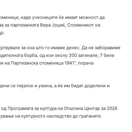
поменици, каде учесниците ќе имаат можност да
аа за партизанката Вера Јоциќ, Споменикот на
р.
ртвувале за она што го имаме денес. Да не заборавиме
дителната борба, од кои околу 300 загинале, 7 биле
ли на Партизанска споменица 1941“, порача
дени се пијалок и ужина, а ќе им бидат доделени и
 од Програмата за култура на Општина Центар за 2026
ување на културното наследство до граѓаните.