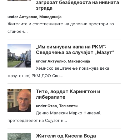
загрозат безбедноста на нивната
зграда
under
Актуелно
,
Македонија
Жителите и сопствениците на деловни простори во
станбен...
„Им симнувам капа на РКМ“:
Сведочења за случајот „Мазут“
under
Актуелно
,
Македонија
Хемиско вештачење покажува дека
мазутот кој РКМ ДОО Ско...
Тито, лордот Карингтон и
либералите
under
Став
,
Топ вести
Денко Малески Марко Никезиќ,
претседателот на Сојузот н...
Жители од Кисела Вода