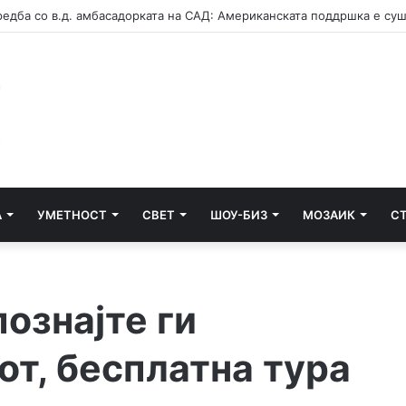
А
УМЕТНОСТ
СВЕТ
ШОУ-БИЗ
МОЗАИК
С
ознајте ги
от, бесплатна тура