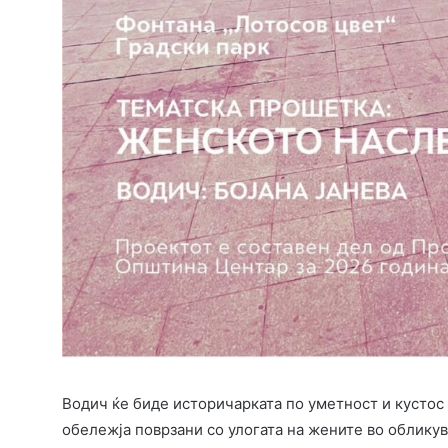
Водич ќе биде историчарката по уметност и кустос 
обележја поврзани со улогата на жените во облику