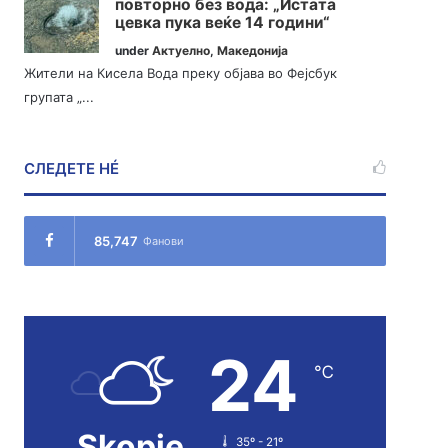
повторно без вода: „Истата
цевка пука веќе 14 години“
under
Актуелно
,
Македонија
Жители на Кисела Вода преку објава во Фејсбук
групата „...
СЛЕДЕТЕ НÉ
85,747
Фанови
24
℃
Skopje
35º - 21º