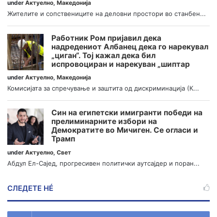
under
Актуелно
,
Македонија
Жителите и сопствениците на деловни простори во станбен...
Работник Ром пријавил дека
надредениот Албанец дека го нарекувал
„циган“. Тој кажал дека бил
испровоциран и нарекуван „шиптар
under
Актуелно
,
Македонија
Комисијата за спречување и заштита од дискриминација (К...
Син на египетски имигранти победи на
прелиминарните избори на
Демократите во Мичиген. Се огласи и
Трамп
under
Актуелно
,
Свет
Абдул Ел-Сајед, прогресивен политички аутсајдер и поран...
СЛЕДЕТЕ НÉ