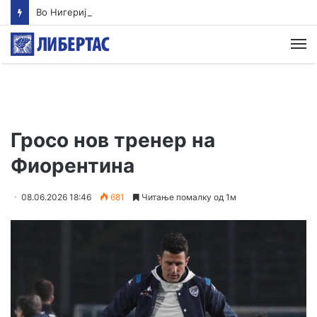
Во Нигерија ослободени повеќе од 300 киднапирани лица
М
Гросо нов тренер на
Фиорентина
08.06.2026 18:46
681
Читање помалку од 1м