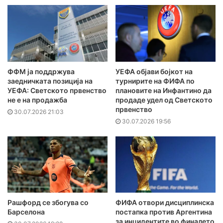
ФФМ ја поддржува
УЕФА објави бојкот на
заедничката позиција на
турнирите на ФИФА по
УЕФА: Светското првенство
плановите на Инфантино да
не е на продажба
продаде удел од Светското
првенство
30.07.2026 21:03
30.07.2026 19:56
Рашфорд се збогува со
ФИФА отвори дисциплинска
Барселона
постапка против Аргентина
за инцидентите во финалето