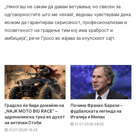
„Никогаш не сакам да давам ветувања, но свесен за
одговорностите што ме чекаат, веднаш чувствувам дека
можам да гарантирам сериозност, професионализам и
посветеност на градење тим кој има храброст и
амбиција“, рече Гросо во изјава за клупскиот сајт.
Градско ќе биде домаќин на
Почина Франко Барези –
„NAJK MOTO BIG RACE“ –
фудбалската легенда на
адреналинска трка во духот
Италија и Милан
на антички Стоби
31.07.2026 08:55
31.07.2026 16:35