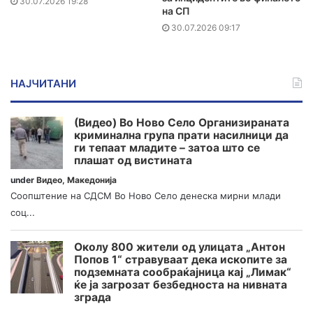
30.07.2026 19:28
на СП
30.07.2026 09:17
НАЈЧИТАНИ
(Видео) Во Ново Село Организираната
криминална група прати насилници да
ги тепаат младите – затоа што се
плашат од вистината
under
Видео
,
Македонија
Соопштение на СДСМ Во Ново Село денеска мирни млади
соц...
Околу 800 жители од улицата „Антон
Попов 1“ стравуваат дека ископите за
подземната сообраќајница кај „Лимак“
ќе ја загрозат безбедноста на нивната
зграда