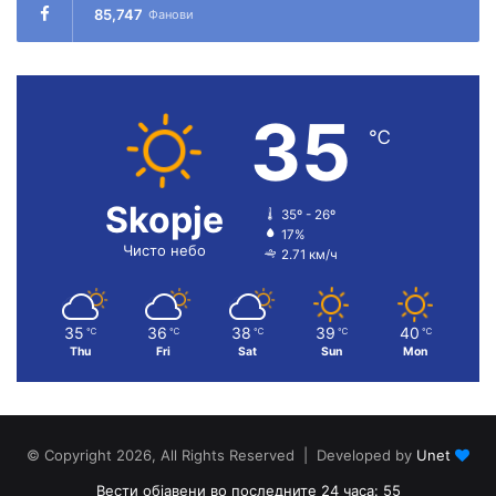
85,747
Фанови
35
℃
Skopje
35º - 26º
17%
Чисто небо
2.71 км/ч
35
36
38
39
40
℃
℃
℃
℃
℃
Thu
Fri
Sat
Sun
Mon
© Copyright 2026, All Rights Reserved | Developed by
Unet
Вести објавени во последните 24 часа: 55