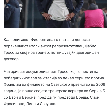
Калчолигашот Фиорентина го назначи денеска
поранешниот италијански репрезентативец Фабио
Гросо за свој нов тренер, потпишувајќи двегодишен
договор.
Четириесетиосумгодишниот Гросо, кој го постигна
победничкиот гол за Италија во пенал серијата против
Франција во финалето на Светското првенство во 2006
година, ја почна својата тренерска кариера во Серија Б
со Бари и Верона, пред да ги предводи Бреша, Сион,
Фросиноне, Лион и Сасуоло.