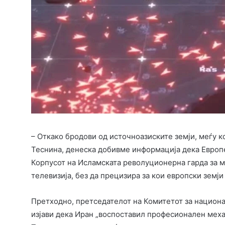
– Откако бродови од источноазиските земји, меѓу к
Теснина, денеска добивме информација дека Европ
Корпусот на Исламската револуционерна гарда за м
телевизија, без да прецизира за кои европски земји
Претходно, претседателот на Комитетот за национа
изјави дека Иран „воспоставил професионален меха