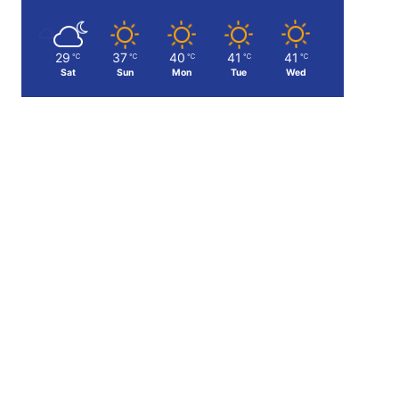
29
37
40
41
41
℃
℃
℃
℃
℃
Sat
Sun
Mon
Tue
Wed