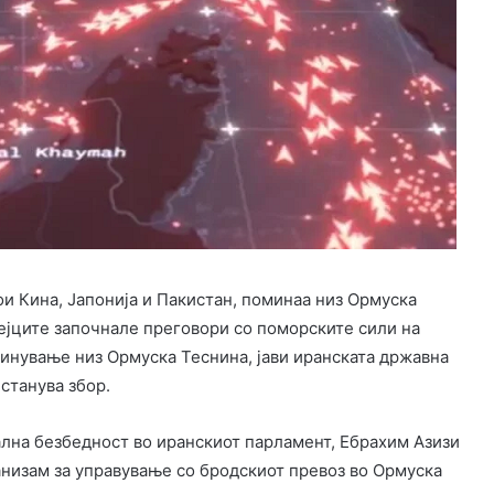
ои Кина, Јапонија и Пакистан, поминаа низ Ормуска
ејците започнале преговори со поморските сили на
инување низ Ормуска Теснина, јави иранската државна
 станува збор.
лна безбедност во иранскиот парламент, Ебрахим Азизи
низам за управување со бродскиот превоз во Ормуска