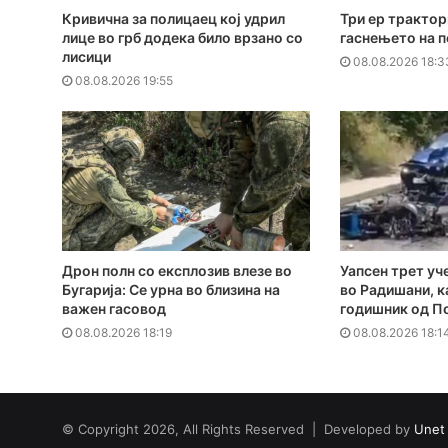
Кривична за полицаец кој удрил
Три ер трактор
лице во грб додека било врзано со
гаснењето на 
лисици
08.08.2026 18:3
08.08.2026 19:55
Дрон полн со експлозив влезе во
Уапсен трет уч
Бугарија: Се урна во близина на
во Радишани, к
важен гасовод
годишник од П
08.08.2026 18:19
08.08.2026 18:1
© Copyright 2026, All Rights Reserved | Developed by
Unet