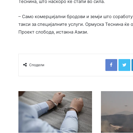
Теснина, што наскоро ќе стапи во сила.
– Само комерцијални бродови и земји што соработув
такси за специјалните услуги. Ормуска Теснина ќе 
Проект слобода, истакна Азизи.
Faceboo
T
Сподели