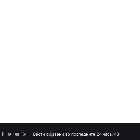
Facebook
Twitter
YouTube
RSS
Вести објавени во последните 24 часа: 43