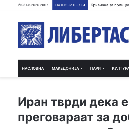
Три ер трактори се
08.08.2026 20:17
НАЈНОВИ ВЕСТИ
НАСЛОВНА
МАКЕДОНИЈА
ПАРИ
КУЛТУР
Иран тврди дека е
преговараат за д