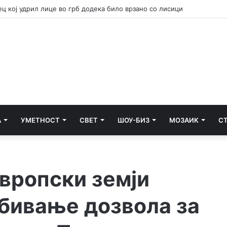
 вклучуваат во гаснењето на пожарот во Сопиште
А
УМЕТНОСТ
СВЕТ
ШОУ-БИЗ
МОЗАИК
С
вропски земји
обивање дозвола за