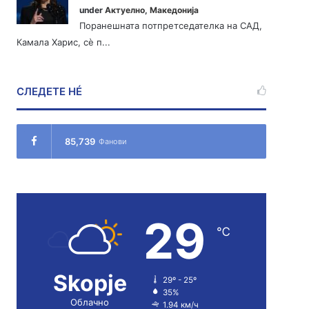
under
Актуелно
,
Македонија
Поранешната потпретседателка на САД,
Камала Харис, сè п...
СЛЕДЕТЕ НÉ
85,739
Фанови
29
℃
Skopje
29º - 25º
35%
Облачно
1.94 км/ч