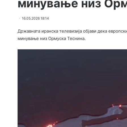
минување низ Орм
16.05.2026 18:14
Државната иранска телевизија објави дека европски
минување низ Ормуска Теснина.