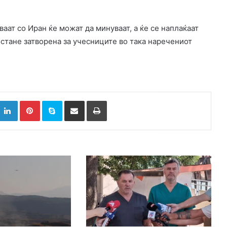
аат со Иран ќе можат да минуваат, а ќе се наплаќаат
остане затворена за учесниците во така наречениот
k
witter
LinkedIn
Pinterest
Skype
Сподели преку Е-маил
Испринтај