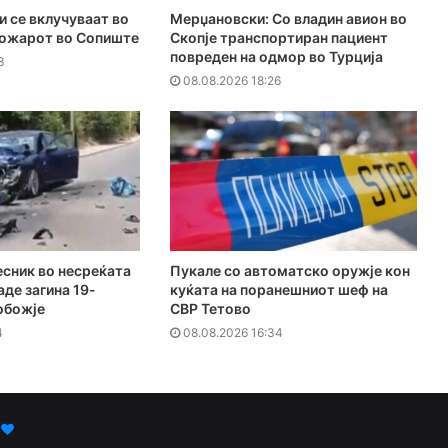
и се вклучуваат во
Мерџановски: Со владин авион во
пожарот во Сопиште
Скопје транспортиран пациент
повреден на одмор во Турција
3
08.08.2026 18:26
есник во несреќата
Пукале со автоматско оружје кон
аде загина 19-
куќата на поранешниот шеф на
обожје
СВР Тетово
4
08.08.2026 16:34