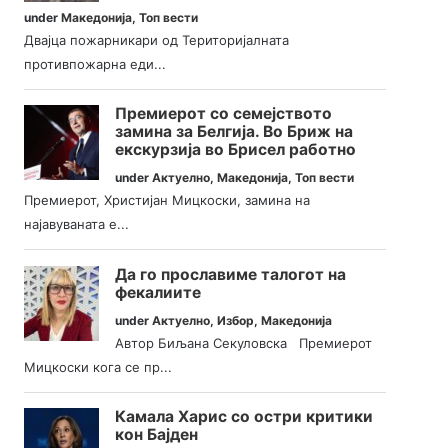
under
Македонија
,
Топ вести
Двајца пожарникари од Територијалната
противпожарна еди...
Премиерот со семејството
замина за Белгија. Во Бриж на
екскурзија во Брисел работно
under
Актуелно
,
Македонија
,
Топ вести
Премиерот, Христијан Мицкоски, замина на
најавуваната е...
Да го прославиме талогот на
фекалиите
under
Актуелно
,
Избор
,
Македонија
Автор Биљана Секуловска Премиерот
Мицкоски кога се пр...
Камала Харис со остри критики
кон Бајден