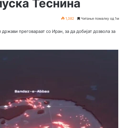
уска Теснина
1,382
Читање помалку од 1м
 држави преговараат со Иран, за да добијат дозвола за