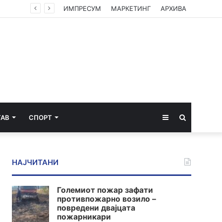
ИМПРЕСУМ
МАРКЕТИНГ
АРХИВА
Sidebar
Пребарај
ТАВ
СПОРТ
за
НАЈЧИТАНИ
Големиот пожар зафати
противпожарно возило –
повредени двајцата
пожарникари