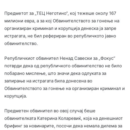
Предметот за „ТЕЦ Неготино“, кој тежеше околу 167
милиони евра, а за кој Обвинителството за гонење на
организиран криминал и корупција денеска ја запре
истрагата, не бил рефериран во републичкото јавно
обвинителство.
Републичкиот обвинител Ненад Савески за „Фокус“
потврди дека од републичкото обвинителство не било
побарано мислење, што значи дека одлуката за
запирање на истрагата била донесена во
Обвинителството за гонење на организиран криминал и
корупција.
Предметен обвинител во овој случај беше
обвинителката Катерина Коларевиќ, која на денешниот
брифинг за новинарите, посочи дека немала дилема за