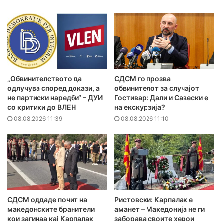
„Обвинителството да
СДСМ го прозва
одлучува според докази, а
обвинителот за случајот
не партиски наредби“ – ДУИ
Гостивар: Дали и Савески е
со критики до ВЛЕН
на екскурзија?
08.08.2026 11:39
08.08.2026 11:10
СДСМ оддаде почит на
Ристовски: Карпалак е
македонските бранители
аманет – Македонија не ги
кои загинаа кај Карпалак
заборава своите херои