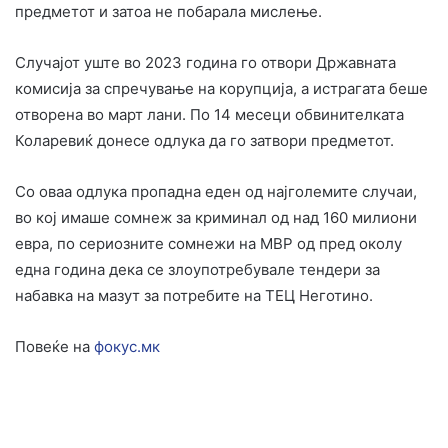
предметот и затоа не побарала мислење.
Случајот уште во 2023 година го отвори Државната
комисија за спречување на корупција, а истрагата беше
отворена во март лани. По 14 месеци обвинителката
Коларевиќ донесе одлука да го затвори предметот.
Со оваа одлука пропадна еден од најголемите случаи,
во кој имаше сомнеж за криминал од над 160 милиони
евра, по сериозните сомнежи на МВР од пред околу
една година дека се злоупотребувале тендери за
набавка на мазут за потребите на ТЕЦ Неготино.
Повеќе на
фокус.мк