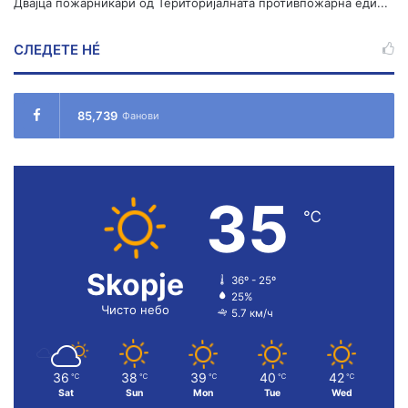
Двајца пожарникари од Територијалната противпожарна еди...
СЛЕДЕТЕ НÉ
85,739
Фанови
35
℃
Skopje
36º - 25º
25%
Чисто небо
5.7 км/ч
36
38
39
40
42
℃
℃
℃
℃
℃
Sat
Sun
Mon
Tue
Wed