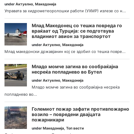
under
Актуелно
,
Македонија
Управата за хидрометеоролошки работи (УХМР) излезе со н...
Млад Македонец со тешка повреда го
враќаат од Турција: се подготвува
владиниот авион за транспортот
under
Актуелно
,
Македонија
Млад македонски државјанин кој се здобил со тешка повре...
Младо момче загина во сообраќајна
несреќа попладнево во Бутел
under
Актуелно
,
Македонија
Младо момче загина во сообраќајна несреќа
попладнево во...
Големиот пожар зафати противпожарно
возило – повредени двајцата
пожарникари
under
Македонија
,
Топ вести