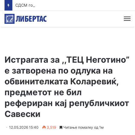
СДСМ го прозва обвинителот за случајот Гостивар: Дали и Савески е на екскурзија?
М
Истрагата за ,,ТЕЦ Неготино”
е затворена по одлука на
обвинителката Коларевиќ,
предметот не бил
рефериран кај републичкиот
Савески
12.05.2026 15:40
3,519
Читање помалку од 1м