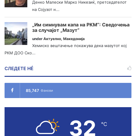
Денко Малески Марко Никезиќ, претседателот
на Сојузот н...
„Им симнувам капа на РКМ“: Сведочења
за случајот „Мазут“
under
Актуелно
,
Македонија
Хемиско вештачење покажува дека мазутот кој
РКМ ДОО Ско...
СЛЕДЕТЕ НÉ
85,747
Фанови
32
℃