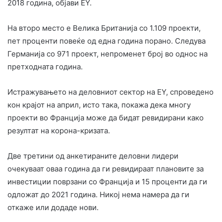
2018 година, објави EY.
На второ место е Велика Британија со 1.109 проекти,
пет проценти повеќе од една година порано. Следува
Германија со 971 проект, непроменет број во однос на
претходната година.
Истражувањето на деловниот сектор на EY, спроведено
кон крајот на април, исто така, покажа дека многу
проекти во Франција може да бидат ревидирани како
резултат на корона-кризата.
Две третини од анкетираните деловни лидери
очекуваат оваа година да ги ревидираат плановите за
инвестиции поврзани со Франција и 15 проценти да ги
одложат до 2021 година. Никој нема намера да ги
откаже или додаде нови.