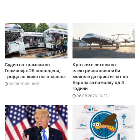
Судир на трамваи во
Кратките летови со
Германија: 25 повредени,
електрични авиони би
тројца во животна опасност
можеле да пристигнат во
Европа за помалку од 4
06.08.2026 18:26
години
06.08.2026 10:23