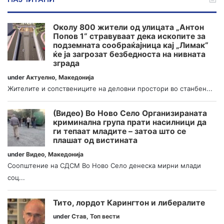
Околу 800 жители од улицата „Антон
Попов 1“ стравуваат дека ископите за
подземната сообраќајница кај „Лимак“
ќе ја загрозат безбедноста на нивната
зграда
under
Актуелно
,
Македонија
Жителите и сопствениците на деловни простори во станбен...
(Видео) Во Ново Село Организираната
криминална група прати насилници да
ги тепаат младите – затоа што се
плашат од вистината
under
Видео
,
Македонија
Соопштение на СДСМ Во Ново Село денеска мирни млади
соц...
Тито, лордот Карингтон и либералите
under
Став
,
Топ вести