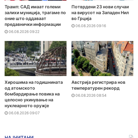
Трамп: САД имаат големи
Потврдени 23 нови случаи
залихи муниција, трагаме по
на вирусот на Западен Нил
оние што оддаваат
во Грција
предавнички информации
06.08.2026 09:16
06.08.2026 09:22
Хирошима на годишнината
Австрија регистрира нов
од атомското
температурен рекорд
бомбардирање повика на
06.08.2026 08:54
целосно укинување на
нуклеарното оружје
06.08.2026 09:07
НАЈЧИТАНИ