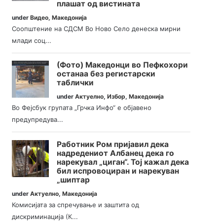
плашат од вистината
under
Видео
,
Македонија
Соопштение на СДСМ Во Ново Село денеска мирни
млади соц...
(Фото) Македонци во Пефкохори
останаа без регистарски
таблички
under
Актуелно
,
Избор
,
Македонија
Во Фејсбук групата „Грчка Инфо“ е објавено
предупредува...
Работник Ром пријавил дека
надредениот Албанец дека го
нарекувал „циган“. Тој кажал дека
бил испровоциран и нарекуван
„шиптар
under
Актуелно
,
Македонија
Комисијата за спречување и заштита од
дискриминација (К...