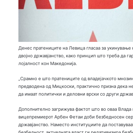
Денес пратениците на Левица гласаа за укинување 
двојно државјанство, како принцип што треба да г
лојалност кон Македонија.
„Срамно е што пратениците од владејачкото мнозинс
предводена од Мицкоски, практично призна дека н
да имаат политички и деловни врски со други држав
Дополнително загрижува фактот што во оваа Влада 
вицепремиерот Арбен Фетаи доби безбедносен серти
државјанство. Наместо институциите да поставуваа
безбедност, актуелната власт ги релативизира безб