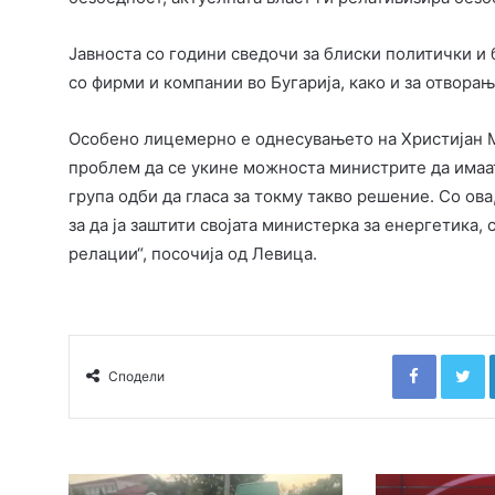
Јавноста со години сведочи за блиски политички 
со фирми и компании во Бугарија, како и за отвора
Особено лицемерно е однесувањето на Христијан М
проблем да се укине можноста министрите да имаат
група одби да гласа за токму такво решение. Со ов
за да ја заштити својата министерка за енергетика,
релации“, посочија од Левица.
Faceboo
T
Сподели