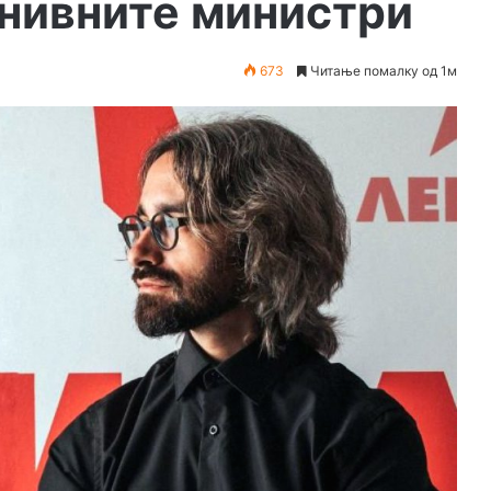
 нивните министри
673
Читање помалку од 1м