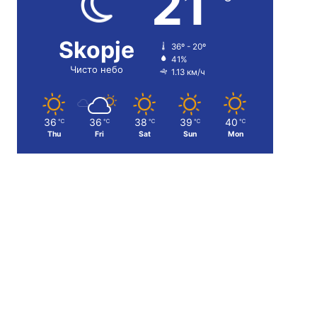
21
Skopje
36º - 20º
41%
Чисто небо
1.13 км/ч
36
36
38
39
40
℃
℃
℃
℃
℃
Thu
Fri
Sat
Sun
Mon