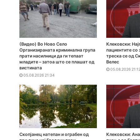
(Видео) Во Ново Село
Клековски: Нај
Организираната криминална група
пациентите сo
прати насилници да ги тепаат
треска се од С
младите – затоа што се плашат од
Велес
вистината
05.08.2026 21:1
05.08.2026 21:34
Скопјанец натепан и ограбен од
Клековски: Ана