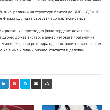
и бизнис-релации на структури блиски до ВМРО-ДПМНЕ
ње фирми од лица поврзувани со партискиот врв.
ицкоски, кој претходно јавно тврдеше дека нема
 двојно државјанство, а денес неговата пратеничка
а, Мицкоски јасно ретерира од сопствените ставови само
 со која има и лични бизнис-контакти и деловни
k
witter
LinkedIn
Pinterest
Skype
Сподели преку Е-маил
Испринтај