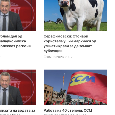
голем дел од
Серафимовски: Сточари
 западнонилска
користеле ушни маркички од
копскиот регион и
угинати крави за да земаат
субвенции
2
05.08.2026 21:02
лизата на водата за
Работа на 40 степени: ССМ