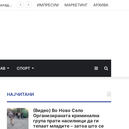
(Видео) Во Ново Село Организираната криминална група прати насилници да ги тепаат младите – затоа што се плашат од вистината
ИМПРЕСУМ
МАРКЕТИНГ
АРХИВА
Sidebar
Пребарај
ТАВ
СПОРТ
за
НАЈЧИТАНИ
(Видео) Во Ново Село
Организираната криминална
група прати насилници да ги
тепаат младите – затоа што се