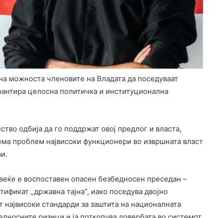
на можноста членовите на Владата да поседуваат
арантира целосна политичка и институционална
тво одбија да го поддржат овој предлог и власта,
ема проблем највисоки функционери во извршната власт
и.
веќе е воспоставен опасен безбедносен преседан –
фикат „државна тајна”, иако поседува двојно
т највисоки стандарди за заштита на националната
едносните ризици и ја поткопува довербата во системот.