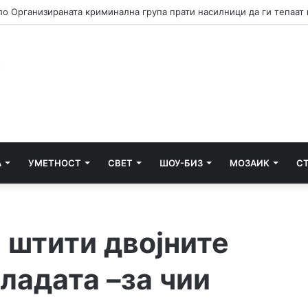
А
УМЕТНОСТ
СВЕТ
ШОУ-БИЗ
МОЗАИК
С
 штити двојните
ладата –за чии