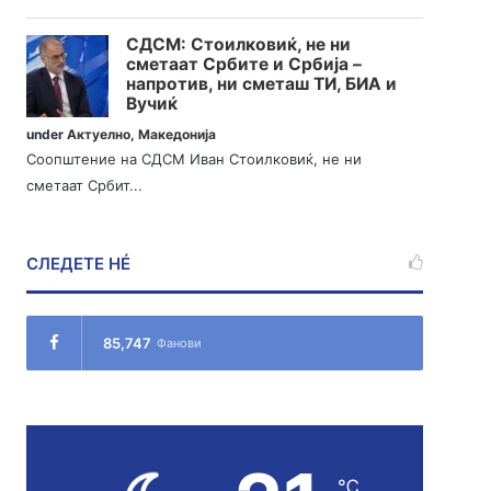
СДСМ: Стоилковиќ, не ни
сметаат Србите и Србија –
напротив, ни сметаш ТИ, БИА и
Вучиќ
under
Актуелно
,
Македонија
Соопштение на СДСМ Иван Стоилковиќ, не ни
сметаат Србит...
СЛЕДЕТЕ НÉ
85,747
Фанови
℃