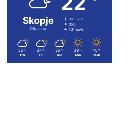
22
Skopje
36º - 20º
35%
Облачно
1.31 км/ч
36
37
39
39
40
℃
℃
℃
℃
℃
Thu
Fri
Sat
Sun
Mon