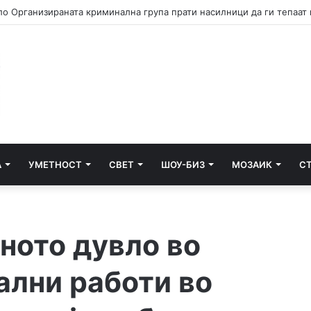
А
УМЕТНОСТ
СВЕТ
ШОУ-БИЗ
МОЗАИК
С
ното дувло во
ални работи во