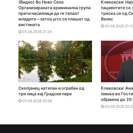
(Видео) Во Ново Село
Клековски: Нај
Организираната криминална група
пациентите сo
прати насилници да ги тепаат
треска се од С
младите – затоа што се плашат од
Велес
вистината
05.08.2026 21:1
05.08.2026 21:34
Скопјанец натепан и ограбен од
Клековски: Ана
три лица кај Градски парк
пиење во Гости
објавена до 20
05.08.2026 20:58
05.08.2026 20:5