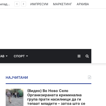
(Видео) Во Ново Село Организираната криминална група прати насилници да ги тепаат младите – затоа што се плашат од вистината
ИМПРЕСУМ
МАРКЕТИНГ
АРХИВА
Sidebar
Пребарај
ТАВ
СПОРТ
за
НАЈЧИТАНИ
(Видео) Во Ново Село
Организираната криминална
група прати насилници да ги
тепаат младите – затоа што се