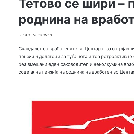
Тетово се шири – 
роднина на врабо
18.05.2026 09:13
Скандалот со вработените во Центарот за социјалн
пензии и додатоци за туѓа нега и тоа ретроактивно (
беа вмешани еден раководител и неколкумина врабо
социјална пензија на роднина на вработен во Цента