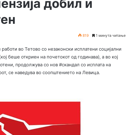
пензија добил и
тен
819
1 минута читање
и работи во Тетово со незаконски исплатени социјални
кој беше откриен на почетокот од годинава), а во кој
тени, продолжува со нов #скандал со исплата на
рот, се наведува во соопштението на Левица.