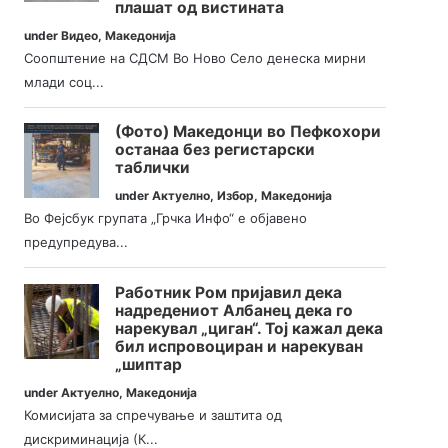
плашат од вистината
under
Видео
,
Македонија
Соопштение на СДСМ Во Ново Село денеска мирни
млади соц...
(Фото) Македонци во Пефкохори
останаа без регистарски
таблички
under
Актуелно
,
Избор
,
Македонија
Во Фејсбук групата „Грчка Инфо“ е објавено
предупредува...
Работник Ром пријавил дека
надредениот Албанец дека го
нарекувал „циган“. Тој кажал дека
бил испровоциран и нарекуван
„шиптар
under
Актуелно
,
Македонија
Комисијата за спречување и заштита од
дискриминација (К...