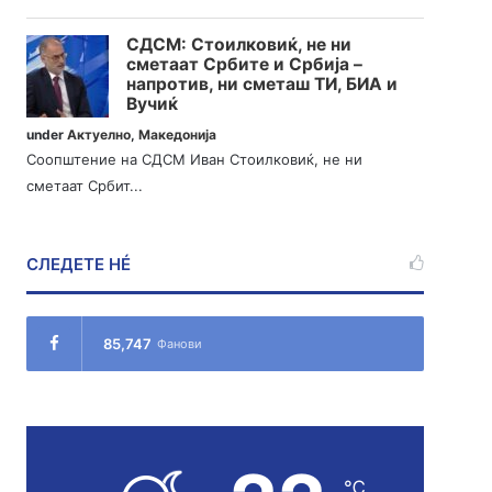
СДСМ: Стоилковиќ, не ни
сметаат Србите и Србија –
напротив, ни сметаш ТИ, БИА и
Вучиќ
under
Актуелно
,
Македонија
Соопштение на СДСМ Иван Стоилковиќ, не ни
сметаат Србит...
СЛЕДЕТЕ НÉ
85,747
Фанови
℃