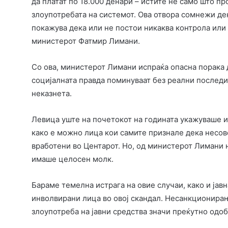
да платат по 18.000 денари – истите не само што п
злоупотребата на системот. Ова отвора сомнежи де
покажува дека или не постои никаква контрола или 
министерот Фатмир Лимани.
Со ова, министерот Лимани испраќа опасна порака д
социјалната правда поминуваат без реални последи
неказнета.
Левица уште на почетокот на годината укажуваше и
како е можно лица кои самите признале дека несов
вработени во Центарот. Но, од министерот Лимани н
имаше целосен молк.
Бараме темелна истрага на овие случаи, како и јав
инволвирани лица во овој скандал. Несанкционирањ
злоупотреба на јавни средства значи преќутно одо