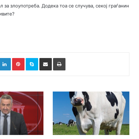
 за злоупотреба. Додека тоа се случува, секој граѓанин
ливите?
k
witter
LinkedIn
Pinterest
Skype
Сподели преку Е-маил
Испринтај