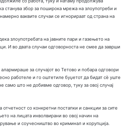
родолжиле со работа, туку и натаму продолжува
ка станува збор за поширока мрежа на злоупотреби и
намерно ваквите случаи се игнорираат од страна на
ека злоупотребата на јавните пари и газењето на
ци. И во двата случаи одговорноста не смее да заврши
 алармираше за случајот во Тетово и побара одговори
есно работеле и го оштетиле буџетот да бидат сѐ уште
е само што не добивме одговор, туку за овој случај
на отчетност со конкретни постапки и санкции за сите
ето на лицата инволвирани во овој начин на
брување и соучесништво во криминал и корупција.