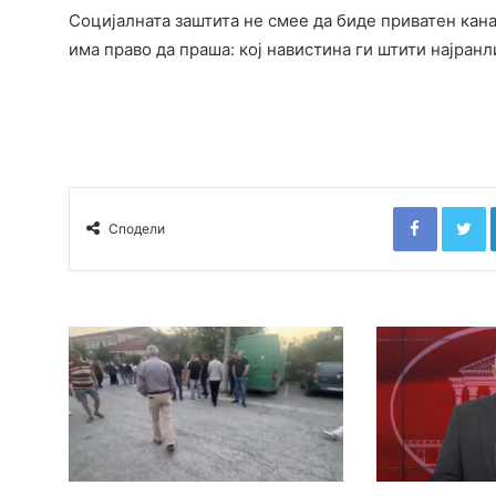
Социјалната заштита не смее да биде приватен канал
има право да праша: кој навистина ги штити најран
Faceboo
T
Сподели