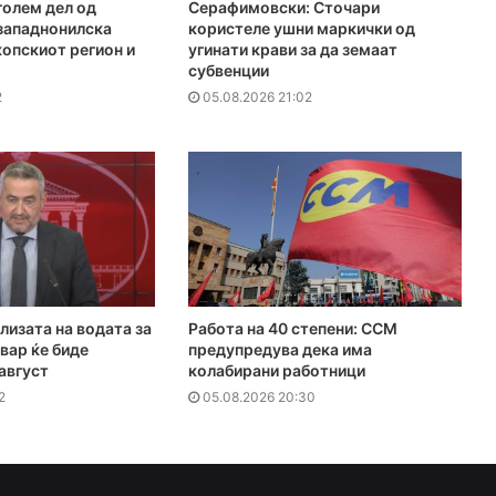
голем дел од
Серафимовски: Сточари
 западнонилска
користеле ушни маркички од
копскиот регион и
угинати крави за да земаат
субвенции
2
05.08.2026 21:02
лизата на водата за
Работа на 40 степени: ССМ
вар ќе биде
предупредува дека има
 август
колабирани работници
2
05.08.2026 20:30