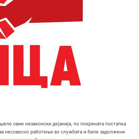
ршеле овие незаконски дејанија, по покрената постапка
 за несовесно работење во службата и биле задолжени