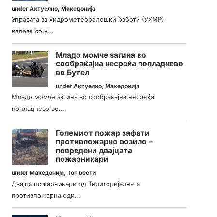
under
Актуелно
,
Македонија
Управата за хидрометеоролошки работи (УХМР)
излезе со н...
Младо момче загина во
сообраќајна несреќа попладнево
во Бутел
under
Актуелно
,
Македонија
Младо момче загина во сообраќајна несреќа
попладнево во...
Големиот пожар зафати
противпожарно возило –
повредени двајцата
пожарникари
under
Македонија
,
Топ вести
Двајца пожарникари од Територијалната
противпожарна еди...