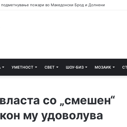
сам си призна дека насилници учествувале во инцидентот во Нов
А
УМЕТНОСТ
СВЕТ
ШОУ-БИЗ
МОЗАИК
С
власта со „смешен“
акон му удоволува