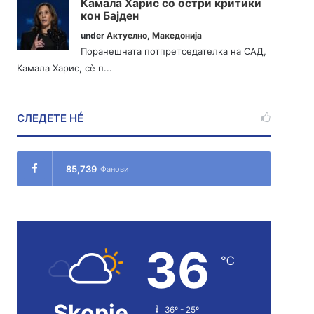
Камала Харис со остри критики
кон Бајден
under
Актуелно
,
Македонија
Поранешната потпретседателка на САД,
Камала Харис, сè п...
СЛЕДЕТЕ НÉ
85,739
Фанови
36
℃
Skopje
36º - 25º