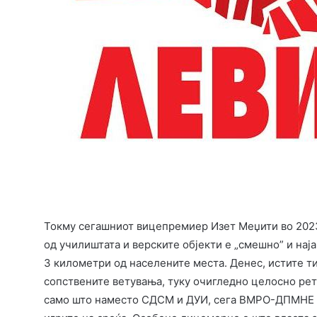
Токму сегашниот вицепремиер Изет Меџити во 2023 
од училиштата и верските објекти е „смешно” и нај
3 километри од населените места. Денес, истите т
сопствените ветувања, туку очигледно целосно рет
само што наместо СДСМ и ДУИ, сега ВМРО-ДПМНЕ и