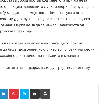
борува за борба против коцкањето, а притоа не ја
 во опозиција, денешните функционери обвинуваа дека
меѓу младите и семејствата. Наместо суштинска
вено му удоволува на коцкарскиот бизнис и создава
оловични мерки нема да се намали зависноста од
ртиската реакција.
а да ги ограничи игрите на среќа, да го прифати
е да бидат дозволени исклучиво во погранични реони и
секојдневниот живот на граѓаните и младите.
профитите на коцкарската индустрија, велат оттаму.
k
witter
LinkedIn
Pinterest
Skype
Сподели преку Е-маил
Испринтај