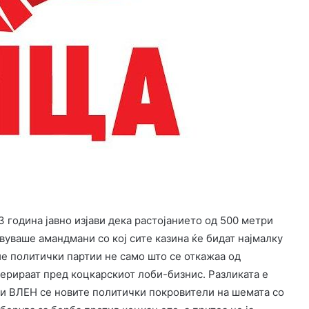
година јавно изјави дека растојанието од 500 метри
авуваше амандмани со кој сите казина ќе бидат најмалку
ие политички партии не само што се откажаа од
ерираат пред коцкарскиот лоби-бизнис. Разликата е
 ВЛЕН се новите политички покровители на шемата со