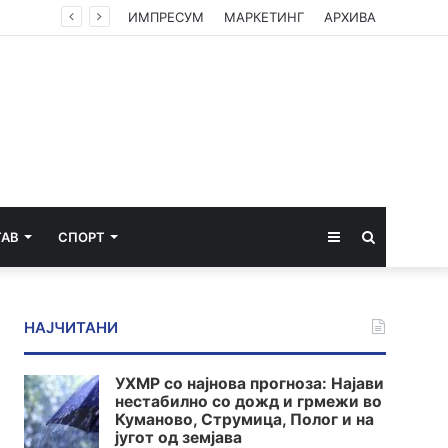
о Село
ИМПРЕСУМ
МАРКЕТИНГ
АРХИВА
Sidebar
Пребарај
ТАВ
СПОРТ
за
НАЈЧИТАНИ
УХМР со најнова прогноза: Најави
нестабилно со дожд и грмежи во
Куманово, Струмица, Полог и на
југот од земјава