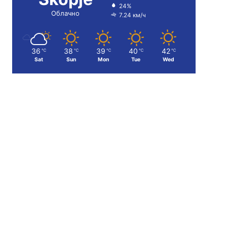
24%
Облачно
7.24 км/ч
36
38
39
40
42
℃
℃
℃
℃
℃
Sat
Sun
Mon
Tue
Wed