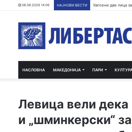
ВМРО-ДПМНЕ: СДСМ 
08.08.2026 14:06
НАЈНОВИ ВЕСТИ
НАСЛОВНА
МАКЕДОНИЈА
ПАРИ
КУЛТУР
Левица вели дека 
и „шминкерски“ з