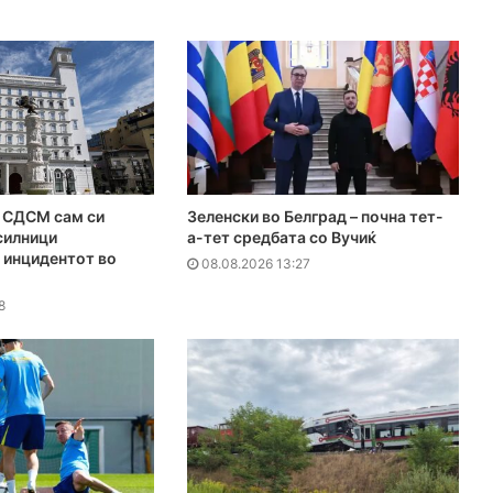
СДСМ сам си
Зеленски во Белград – почна тет-
силници
а-тет средбата со Вучиќ
 инцидентот во
08.08.2026 13:27
8