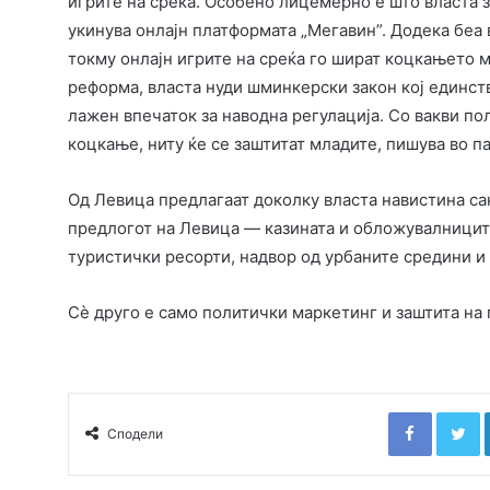
игрите на среќа. Особено лицемерно е што власта з
укинува онлајн платформата „Мегавин”. Додека беа
токму онлајн игрите на среќа го шират коцкањето 
реформа, власта нуди шминкерски закон кој единст
лажен впечаток за наводна регулација. Со вакви п
коцкање, ниту ќе се заштитат младите, пишува во па
Од Левица предлагаат доколку власта навистина сак
предлогот на Левица — казината и обложувалницит
туристички ресорти, надвор од урбаните средини и 
Сѐ друго е само политички маркетинг и заштита на 
Faceboo
T
Сподели