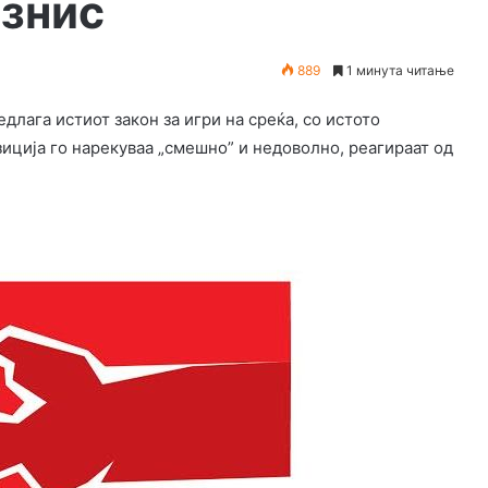
изнис
889
1 минута читање
ага истиот закон за игри на среќа, со истото
иција го нарекуваа „смешно” и недоволно, реагираат од