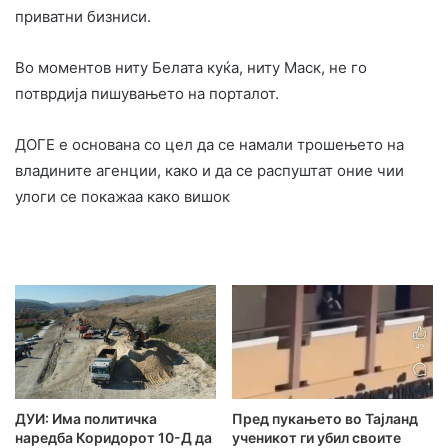
приватни бизниси.
Во моментов ниту Белата куќа, ниту Маск, не го
потврдија пишувањето на порталот.
ДОГЕ е основана со цел да се намали трошењето на
владините агенции, како и да се распуштат оние чии
улоги се покажаа како вишок
ДУИ: Има политичка
Пред пукањето во Тајланд
наредба Коридорот 10-Д да
ученикот ги убил своите