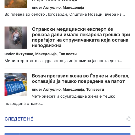
under
Актуелно
,
Македонија
Во плевна во селото Логоварди, Општина Новаци, вчера из...
Странски медицински експерт ќе
решава дали имало лекарска грешка при
пораѓајот на струмичанката која остана
неподвижна
under
Актуелно
,
Македонија
,
Топ вести
Министерството за здравство ја информира јавноста дека...
Возач прегазил жена во Ѓорче и избегал,
оставајќи ја тешко повредена на патот
under
Актуелно
,
Македонија
,
Топ вести
Четириесет и осумгодишна жена е тешко
повредена откако...
СЛЕДЕТЕ НÉ