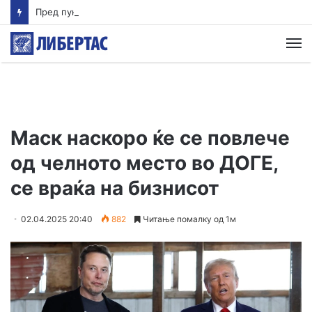
Пред пукањето во Тајланд ученикот ги убил своите баба и дедо
М
Маск наскоро ќе се повлече
од челното место во ДОГЕ,
се враќа на бизнисот
02.04.2025 20:40
882
Читање помалку од 1м