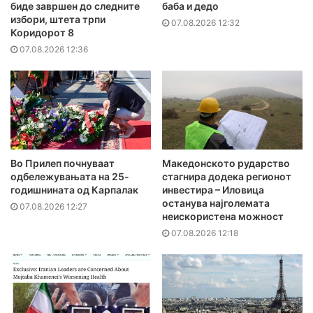
биде завршен до следните
баба и дедо
избори, штета трпи
07.08.2026 12:32
Коридорот 8
07.08.2026 12:36
Во Прилеп почнуваат
Македонското рударство
одбележувањата на 25-
стагнира додека регионот
годишнината од Карпалак
инвестира – Иловица
останува најголемата
07.08.2026 12:27
неискористена можност
07.08.2026 12:18