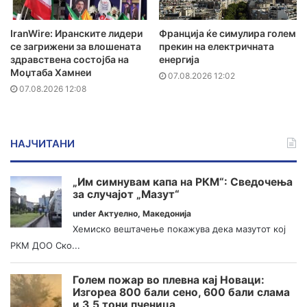
IranWire: Иранските лидери
Франција ќе симулира голем
се загрижени за влошената
прекин на електричната
здравствена состојба на
енергија
Моџтаба Хамнеи
07.08.2026 12:02
07.08.2026 12:08
НАЈЧИТАНИ
„Им симнувам капа на РКМ“: Сведочења
за случајот „Мазут“
under
Актуелно
,
Македонија
Хемиско вештачење покажува дека мазутот кој
РКМ ДОО Ско...
Голем пожар во плевна кај Новаци:
Изгореа 800 бали сено, 600 бали слама
и 3,5 тони пченица