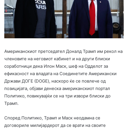
Американскиот претседател Доналд Трамп им рекол на
членовите на неговиот кабинет и на други блиски
соработници дека Илон Маск, шеф на Одделот за
ефикасност на владата на Соединетите Американски
Држави ДОГЕ (DOGE), наскоро ќе се повлече од
позицијата, објави денеска американскиот портал
Политико, повикувајќи се на три извори блиски до
Трамп.
Според Политико, Трамп и Маск неодамна се
договориле милијардерот да се врати на своите