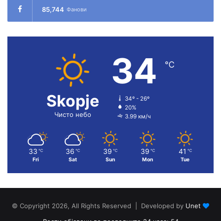
85,744
Фанови
34
℃
Skopje
34º - 26º
20%
Чисто небо
3.99 км/ч
33
36
39
39
41
℃
℃
℃
℃
℃
Fri
Sat
Sun
Mon
Tue
© Copyright 2026, All Rights Reserved | Developed by
Unet