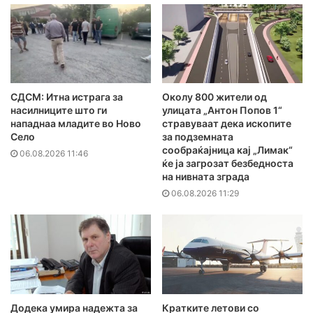
СДСМ: Итна истрага за
Околу 800 жители од
насилниците што ги
улицата „Антон Попов 1“
нападнаа младите во Ново
стравуваат дека ископите
Село
за подземната
сообраќајница кај „Лимак“
06.08.2026 11:46
ќе ја загрозат безбедноста
на нивната зграда
06.08.2026 11:29
Додека умира надежта за
Кратките летови со