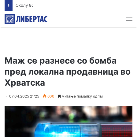
Околу 800 жители од улицата „Антон Попов 1“ стравуваат дека ископите за подземната сообраќајница кај „Лимак“ ќе ја загрозат безбедноста на нивната зграда
М
Маж се разнесе со бомба
пред локална продавница во
Хрватска
07.04.2025 21:25
600
Читање помалку од 1м