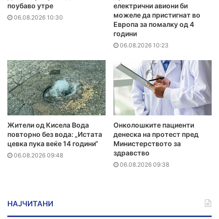
поубаво утре
електрични авиони би
можеле да пристигнат во
06.08.2026 10:30
Европа за помалку од 4
години
06.08.2026 10:23
Жители од Кисела Вода
Онколошките пациенти
повторно без вода: „Истата
денеска на протест пред
цевка пука веќе 14 години“
Министерството за
здравство
06.08.2026 09:48
06.08.2026 09:38
НАЈЧИТАНИ