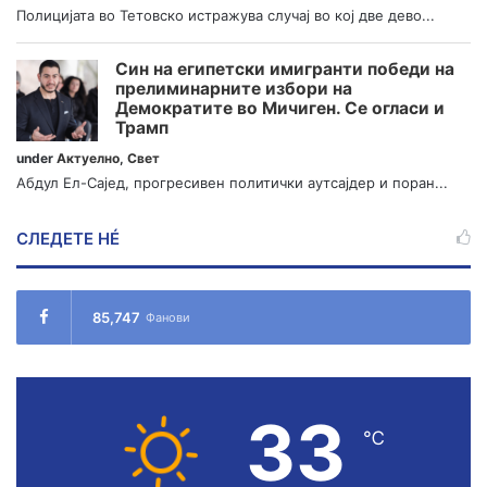
Полицијата во Тетовско истражува случај во кој две дево...
Син на египетски имигранти победи на
прелиминарните избори на
Демократите во Мичиген. Се огласи и
Трамп
under
Актуелно
,
Свет
Абдул Ел-Сајед, прогресивен политички аутсајдер и поран...
СЛЕДЕТЕ НÉ
85,747
Фанови
33
℃