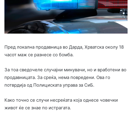
Пред локална продавница во Дарда, Хрватска околу 18
часот маж се разнесе со бомба.
За тоа сведочеле случајни минувачи, но и вработени во
продавницата. За среќа, нема повредени. Ова го
потврдија од Полициската управа за СиБ.
Како точно се случи несреќата која однесе човечки
живот ќе се знае по истрагата.