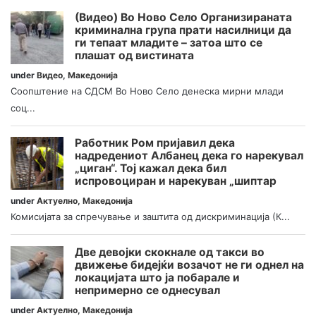
(Видео) Во Ново Село Организираната
криминална група прати насилници да
ги тепаат младите – затоа што се
плашат од вистината
under
Видео
,
Македонија
Соопштение на СДСМ Во Ново Село денеска мирни млади
соц...
Работник Ром пријавил дека
надредениот Албанец дека го нарекувал
„циган“. Тој кажал дека бил
испровоциран и нарекуван „шиптар
under
Актуелно
,
Македонија
Комисијата за спречување и заштита од дискриминација (К...
Две девојки скокнале од такси во
движење бидејќи возачот не ги однел на
локацијата што ја побарале и
непримерно се однесувал
under
Актуелно
,
Македонија