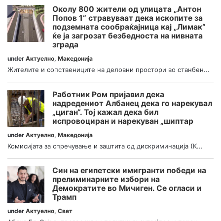
Околу 800 жители од улицата „Антон
Попов 1“ стравуваат дека ископите за
подземната сообраќајница кај „Лимак“
ќе ја загрозат безбедноста на нивната
зграда
under
Актуелно
,
Македонија
Жителите и сопствениците на деловни простори во станбен...
Работник Ром пријавил дека
надредениот Албанец дека го нарекувал
„циган“. Тој кажал дека бил
испровоциран и нарекуван „шиптар
under
Актуелно
,
Македонија
Комисијата за спречување и заштита од дискриминација (К...
Син на египетски имигранти победи на
прелиминарните избори на
Демократите во Мичиген. Се огласи и
Трамп
under
Актуелно
,
Свет