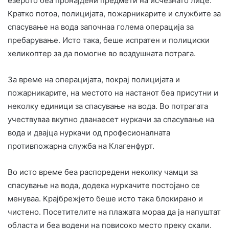
езерото беа пронајдени предмети на исчезнато лице.
Кратко потоа, полицијата, пожарникарите и службите за
спасување на вода започнаа голема операција за
пребарување. Исто така, беше испратен и полициски
хеликоптер за да помогне во воздушната потрага.
За време на операцијата, покрај полицијата и
пожарникарите, на местото на настанот беа присутни и
неколку единици за спасување на вода. Во потрагата
учествуваа вкупно дванаесет нуркачи за спасување на
вода и двајца нуркачи од професионалната
противпожарна служба на Клагенфурт.
Во исто време беа распоредени неколку чамци за
спасување на вода, додека нуркачите постојано се
менуваа. Крајбрежјето беше исто така блокирано и
чистено. Посетителите на плажата мораа да ја напуштат
областа и беа водени на повисоко место преку скали.