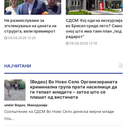
Не размислуваме за
СДСМ: Кој оди на екскурзија
зголемување на цената на
во Брисел среде лето? Само
струјата, вели премиерот
оној што има таен план „под
радарот“
06.08.2026 12:25
06.08.2026 12:18
НАЈЧИТАНИ
(Видео) Во Ново Село Организираната
криминална група прати насилници да
ги тепаат младите – затоа што се
плашат од вистината
under
Видео
,
Македонија
Соопштение на СДСМ Во Ново Село денеска мирни млади
соц...