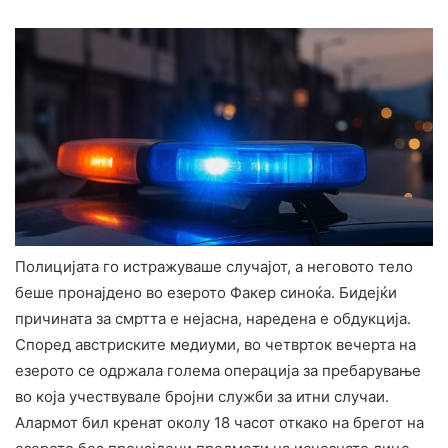
Полицијата го истражуваше случајот, а неговото тело
беше пронајдено во езерото Факер синоќа. Бидејќи
причината за смртта е нејасна, наредена е обдукција.
Според австриските медиуми, во четврток вечерта на
езерото се одржала голема операција за пребарување
во која учествувале бројни служби за итни случаи.
Алармот бил кренат околу 18 часот откако на брегот на