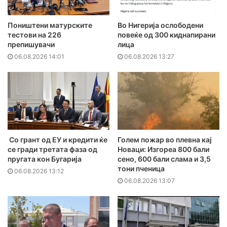
Поништени матурските
Во Нигерија ослободени
тестови на 226
повеќе од 300 киднапирани
препишувачи
лица
06.08.2026 14:01
06.08.2026 13:27
Со грант од ЕУ и кредити ќе
Голем пожар во плевна кај
се гради третата фаза од
Новаци: Изгореа 800 бали
пругата кон Бугарија
сено, 600 бали слама и 3,5
тони пченица
06.08.2026 13:12
06.08.2026 13:07