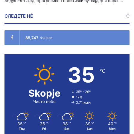
Абдул Ел-Сајед, прогресивен политички аутсајдер и поран...
СЛЕДЕТЕ НÉ
85,747
Фанови
35
℃
Skopje
35º - 26º
17%
Чисто небо
2.71 км/ч
35
36
38
39
40
℃
℃
℃
℃
℃
Thu
Fri
Sat
Sun
Mon