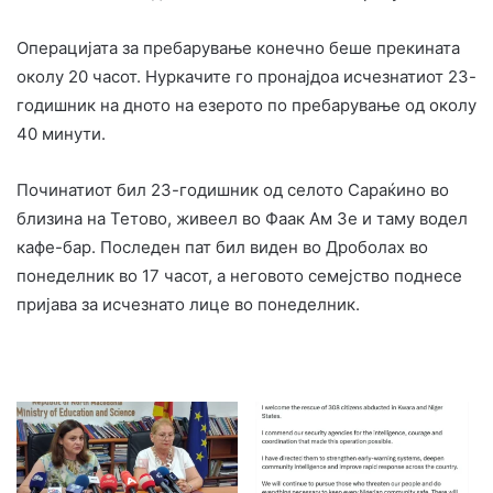
Операцијата за пребарување конечно беше прекината
околу 20 часот. Нуркачите го пронајдоа исчезнатиот 23-
годишник на дното на езерото по пребарување од околу
40 минути.
Починатиот бил 23-годишник од селото Сараќино во
близина на Тетово, живеел во Фаак Ам Зе и таму водел
кафе-бар. Последен пат бил виден во Дроболах во
понеделник во 17 часот, а неговото семејство поднесе
пријава за исчезнато лице во понеделник.