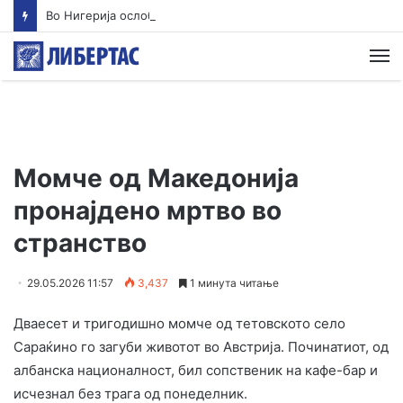
Во Нигерија ослободени повеќе од 300 киднапирани лица
М
Момче од Македонија
пронајдено мртво во
странство
29.05.2026 11:57
3,437
1 минута читање
Дваесет и тригодишно момче од тетовското село
Сараќино го загуби животот во Австрија. Починатиот, од
албанска националност, бил сопственик на кафе-бар и
исчезнал без трага од понеделник.