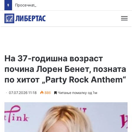
Просечната оценка од полагањето матура во јуни е 3,66 од сите три типа матура
М
На 37-годишна возраст
почина Лорен Бенет, позната
по хитот „Party Rock Anthem“
07.07.2026 11:18
886
Читање помалку од 1м