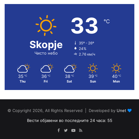
33
℃
Skopje
35º - 26º
24%
Чисто небо
2.76 км/ч
35
36
38
39
40
℃
℃
℃
℃
℃
Thu
Fri
Sat
Sun
Mon
© Copyright 2026, All Rights Reserved | Developed by
Unet
Вести објавени во последните 24 часа: 55
Facebook
Twitter
YouTube
RSS