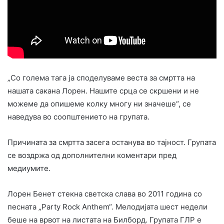
„Со голема тага ја споделуваме веста за смртта на
нашата сакана Лорен. Нашите срца се скршени и не
можеме да опишеме колку многу ни значеше“, се
наведува во соопштението на групата.
Причината за смртта засега останува во тајност. Групата
се воздржа од дополнителни коментари пред
медиумите.
Лорен Бенет стекна светска слава во 2011 година со
песната „Party Rock Anthem“. Мелодијата шест недели
беше на врвот на листата на Билборд. Групата ГЛР е