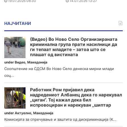
19.07.2026 08:30
14.07.2026 13:27
НАЈЧИТАНИ
(Видео) Во Ново Село Организираната
криминална група прати насилници да
ги тепаат младите – затоа што се
плашат од вистината
under
Видео
,
Македонија
Соопштение на СДСМ Во Ново Село денеска мирни млади
соц...
Работник Ром пријавил дека
надредениот Албанец дека го нарекувал
„циган“. Тој кажал дека бил
испровоциран и нарекуван „шиптар
under
Актуелно
,
Македонија
Комисијата за спречување и заштита од дискриминација (К...