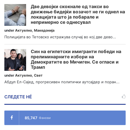
Две девојки скокнале од такси во
движење бидејќи возачот не ги однел на
локацијата што ја побарале и
непримерно се однесувал
under
Актуелно
,
Македонија
Полицијата во Тетовско истражува случај во кој две дево...
Син на египетски имигранти победи на
прелиминарните избори на
Демократите во Мичиген. Се огласи и
Трамп
under
Актуелно
,
Свет
Абдул Ел-Сајед, прогресивен политички аутсајдер и поран...
СЛЕДЕТЕ НÉ
85,747
Фанови