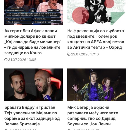
Актерот Бен Афлек освои
На фреквенција со љубовта
милион долари во квизот
под ѕвездите: Голем рок
„Кој сака да биде милионер“
концерт на АРЕА овој петок
– ги донираше на локалните
во Антички театар – Охрид
заедници во Конго
29.07.2026 17:16
31.07.2026 13:05
Браќата Ендру и Тристан
Мик Џегер ја објасни
Тејт уапсени во Мајами по
разликата меѓу неговото
барање за екстрадиција од
соперништво со Дејвид
Велика Британија
Боуви и со Џон Ленон