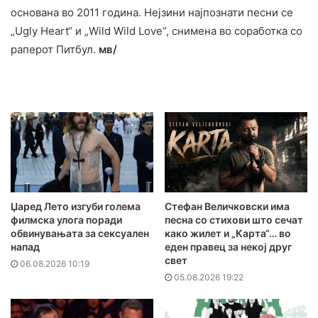
основана во 2011 година. Нејзини најпознати песни се
„Ugly Heart“ и „Wild Wild Love“, снимена во соработка со
раперот Питбул.
мв/
Џаред Лето изгуби голема
Стефан Величковски има
филмска улога поради
песна со стихови што сечат
обвинувањата за сексуален
како жилет и „Карта“… во
напад
еден правец за некој друг
свет
06.08.2026 10:19
05.08.2026 19:22