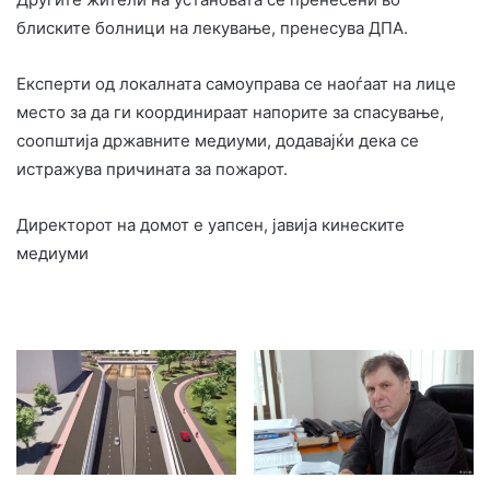
блиските болници на лекување, пренесува ДПА.
Експерти од локалната самоуправа се наоѓаат на лице
место за да ги координираат напорите за спасување,
соопштија државните медиуми, додавајќи дека се
истражува причината за пожарот.
Директорот на домот е уапсен, јавија кинеските
медиуми