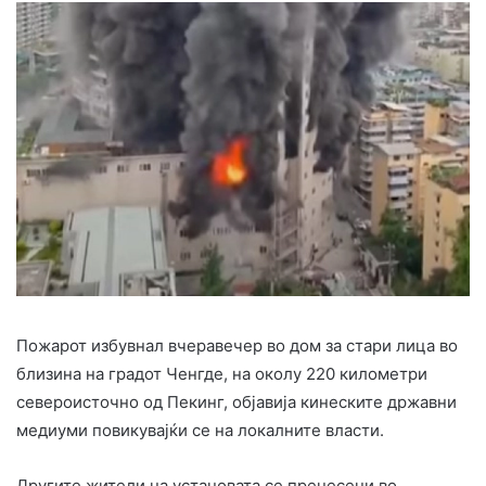
Пожарот избувнал вчеравечер во дом за стари лица во
близина на градот Ченгде, на околу 220 километри
североисточно од Пекинг, објавија кинеските државни
медиуми повикувајќи се на локалните власти.
Другите жители на установата се пренесени во