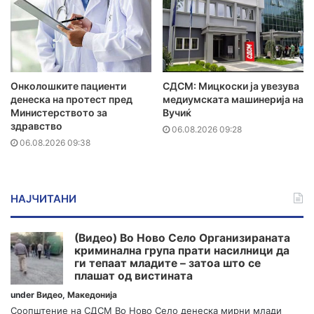
Онколошките пациенти
СДСМ: Мицкоски ја увезува
денеска на протест пред
медиумската машинерија на
Министерството за
Вучиќ
здравство
06.08.2026 09:28
06.08.2026 09:38
НАЈЧИТАНИ
(Видео) Во Ново Село Организираната
криминална група прати насилници да
ги тепаат младите – затоа што се
плашат од вистината
under
Видео
,
Македонија
Соопштение на СДСМ Во Ново Село денеска мирни млади