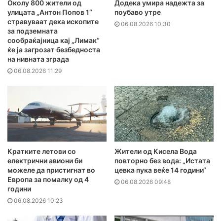
Додека умира надежта за
Околу 800 жители од
поубаво утре
улицата „Антон Попов 1“
стравуваат дека ископите
06.08.2026 10:30
за подземната
сообраќајница кај „Лимак“
ќе ја загрозат безбедноста
на нивната зграда
06.08.2026 11:29
Кратките летови со
Жители од Кисела Вода
електрични авиони би
повторно без вода: „Истата
можеле да пристигнат во
цевка пука веќе 14 години“
Европа за помалку од 4
06.08.2026 09:48
години
06.08.2026 10:23