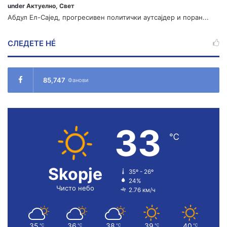
under
Актуелно
,
Свет
Абдул Ел-Сајед, прогресивен политички аутсајдер и поран...
СЛЕДЕТЕ НÉ
85,747
Фанови
33
℃
Skopje
35º - 26º
24%
Чисто небо
2.76 км/ч
35
36
38
39
40
℃
℃
℃
℃
℃