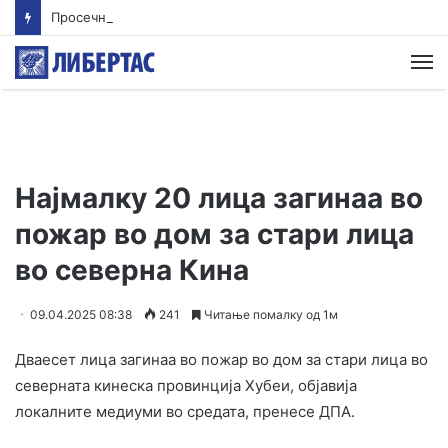
Просечната оценка од полагањето матура во јуни е 3,66 од сите три типа матура
М
Најмалку 20 лица загинаа во
пожар во дом за стари лица
во северна Кина
09.04.2025 08:38
241
Читање помалку од 1м
Дваесет лица загинаа во пожар во дом за стари лица во
северната кинеска провинција Хубеи, објавија
локалните медиуми во средата, пренесе ДПА.