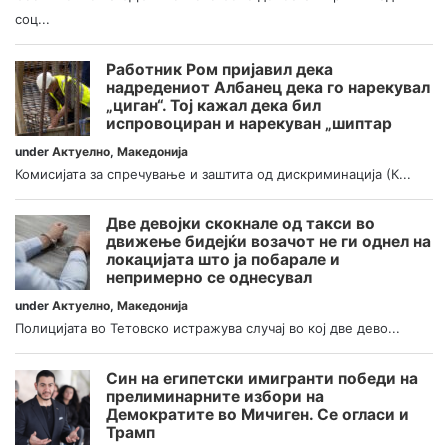
соц...
Работник Ром пријавил дека
надредениот Албанец дека го нарекувал
„циган“. Тој кажал дека бил
испровоциран и нарекуван „шиптар
under
Актуелно
,
Македонија
Комисијата за спречување и заштита од дискриминација (К...
Две девојки скокнале од такси во
движење бидејќи возачот не ги однел на
локацијата што ја побарале и
непримерно се однесувал
under
Актуелно
,
Македонија
Полицијата во Тетовско истражува случај во кој две дево...
Син на египетски имигранти победи на
прелиминарните избори на
Демократите во Мичиген. Се огласи и
Трамп