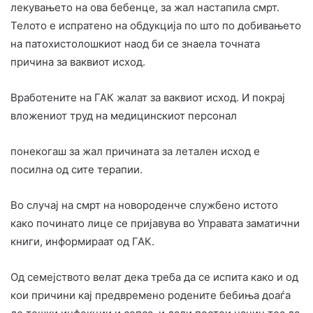
лекувањето на ова бебенце, за жал настапила смрт.
Телото е испратено на обдукција по што по добивањето
на патохистолошкиот наод би се знаела точната
причина за ваквиот исход.
Вработените на ГАК жалат за ваквиот исход. И покрај
вложениот труд на медицинскиот персонал
понекогаш за жал причината за летален исход е
посилна од сите терапии.
Во случај на смрт на новороденче службено истото
како починато лице се пријавува во Управата заматични
книги, информираат од ГАК.
Од семејството велат дека треба да се испита како и од
кои причини кај предвремено родените бебиња доаѓа