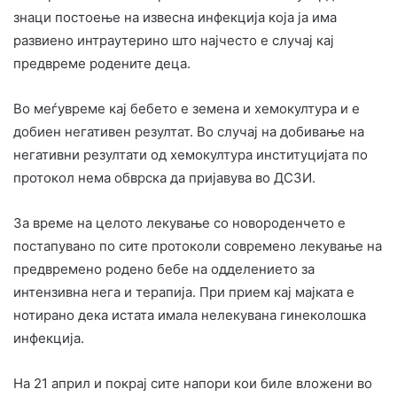
знаци постоење на извесна инфекција која ја има
развиено интраутерино што најчесто е случај кај
предвреме родените деца.
Во меѓувреме кај бебето e земена и хемокултура и е
добиен негативен резултат. Во случај на добивање на
негативни резултати од хемокултура институцијата по
протокол нема обврска да пријавува во ДСЗИ.
За време на целото лекување со новороденчето е
постапувано по сите протоколи современо лекување на
предвремено родено бебе на одделението за
интензивна нега и терапија. При прием кај мајката е
нотирано дека истата имала нелекувана гинеколошка
инфекција.
На 21 април и покрај сите напори кои биле вложени во