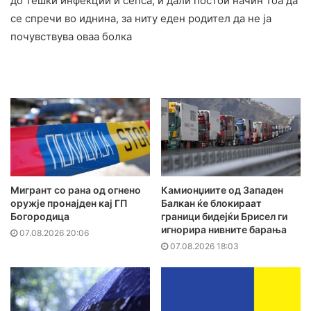
до тешки инфекции и сепса, и дали постои начин тоа да
се спречи во иднина, за ниту еден родител да не ја
почувствува оваа болка
Мигрант со рана од огнено
Камионџиите од Западен
оружје пронајден кај ГП
Балкан ќе блокираат
Богородица
граници бидејќи Брисел ги
игнорира нивните барања
07.08.2026 20:06
07.08.2026 18:03