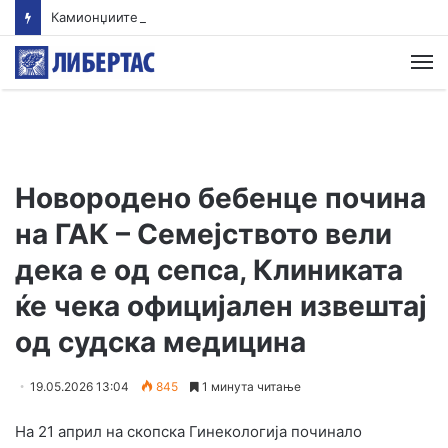
Камионџиите од Западен Балкан ќе блокираат граници бидејќи Брисел ги игнорира нивните барања
М
Новородено бебенце почина
на ГАК – Семејството вели
дека е од сепса, Клиниката
ќе чека официјален извештај
од судска медицина
19.05.2026 13:04
845
1 минута читање
На 21 април на скопска Гинекологија починало