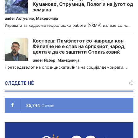
Куманово, Струмица, Полог и на југот од
земјава
under
Актуелно
,
Македонија
Управата за хидрометеоролошки работи (УХМР) излезе со н...
Костреш: Памфлетот со навреди кон
Филипче не е став на српскиот народ,
целта е да се заштити Стоиљковиќ
under
Избор
,
Македонија
Претседателот на опозициската Лига на социјалдемократи...
СЛЕДЕТЕ НÉ
85,744
Фанови