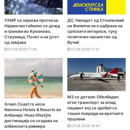
УХМР со најнова прогноза:
ДС: Нападот од Стоилковиќ
Најави нестабилно со дожд
на Филипче не е одбрана на
и грмежи во Куманово,
српските интереси, туку
Струмица, Полог и на југот
политичко насилство од
од земјава
Вучиќ
07.08.2026 17:36
07.08.2026 17:31
MЗ со детали: Обезбеден
итен транспорт за млад
Green Coast го носи
пациент кој се здобил со
Nammos Hotels & Resorts во
тешки повреди на вратните
Албанија: Нова lifestyle
пршлени
дестинација се создава на
07.08.2026 16:44
албанската ривиера