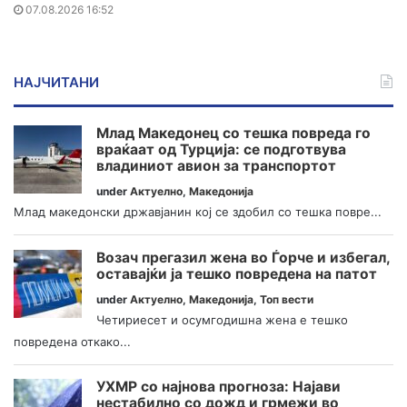
07.08.2026 16:52
НАЈЧИТАНИ
Млад Македонец со тешка повреда го
враќаат од Турција: се подготвува
владиниот авион за транспортот
under
Актуелно
,
Македонија
Млад македонски државјанин кој се здобил со тешка повре...
Возач прегазил жена во Ѓорче и избегал,
оставајќи ја тешко повредена на патот
under
Актуелно
,
Македонија
,
Топ вести
Четириесет и осумгодишна жена е тешко
повредена откако...
УХМР со најнова прогноза: Најави
нестабилно со дожд и грмежи во