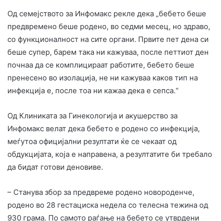
Од семејството за Инфомакс рекле дека „бебето беше
предвремено беше родено, во седми месец, но здраво,
со функционалност на сите органи. Првите пет дена си
беше супер, барем така ни кажуваа, после петтиот ден
почнаа да се комплицираат работите, бебето беше
пренесено во изолација, не ни кажуваа каков тип на
инфекција е, после тоа ни кажаа дека е сепса.“
Од Клиниката за Гинекологија и акушерство за
Инфомакс велат дека бебето е родено со инфекција,
меѓутоа официјални резултати ќе се чекаат од
обдукцијата, која е направена, а резултатите би требало
да бидат готови деновиве.
– Станува збор за предвреме родено новороденче,
родено во 28 гестациска недела со телесна тежина од
930 грама. По самото раѓање на бебето се утврдени