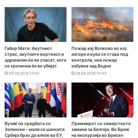
Габор Мате: Акутниот
Пожар кај Волково во кој
стрес, акутните кортизол и
изгоре и куќа се става под
адреналин ќе ве спасат, кога
контрола, нов пожар
се хронични ќе ве убијат
избувна зад Водно
08.08.2026 15:05
08.08.2026 14:44
Вучиќ по средбата со
Премиерот со семејството
Зеленски – мали се шансите
замина за Белгија. Во Бриж
Србија брзо да влезе во ЕУ,
на екскурзија во Брисел