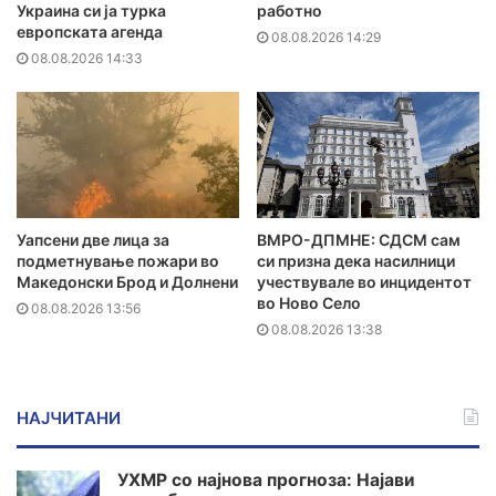
Украина си ја турка
работно
европската агенда
08.08.2026 14:29
08.08.2026 14:33
Уапсени две лица за
ВМРО-ДПМНЕ: СДСМ сам
подметнување пожари во
си призна дека насилници
Македонски Брод и Долнени
учествувале во инцидентот
во Ново Село
08.08.2026 13:56
08.08.2026 13:38
НАЈЧИТАНИ
УХМР со најнова прогноза: Најави