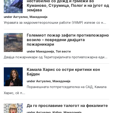
нестабилно со дожд и грмежи во
Куманово, Струмица, Полог и на југот од
земјава
under
Актуелно
,
Македонија
Управата за хидрометеоролошки работи (УХМР) излезе со н...
Големиот пожар зафати противпожарно
возило – повредени двајцата
пожарникари
under
Македонија
,
Топ вести
Двајца пожарникари од Територијалната противпожарна еди...
Камала Харис со остри критики кон
Бајден
under
Актуелно
,
Македонија
Поранешната потпретседателка на САД, Камала
Харис, сè п...
Да го прославиме талогот на фекалиите
under
Актуелно
,
Избор
,
Македонија