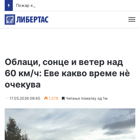
Пожар кај Волково во кој изгоре и куќа се става под контрола, нов пожар избувна зад Водно
М
Облаци, сонце и ветер над
60 км/ч: Еве какво време нè
очекува
17.05.2026 08:40
1,378
Читање помалку од 1м