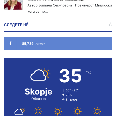
Автор Биљана Секуловска Премиерот Мицкоски
кога се пр...
СЛЕДЕТЕ НÉ
85,739
Фанови
35
℃
Skopje
35º - 25º
23%
Облачно
8.1 км/ч