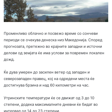
Променливо облачно и посвежо време со сончеви
периоди се очекува денеска низ Македонија. Според
прогнозата, претежно во крајните западни и источни
делови од земјата ќе има услови за повремен локален
дожд.
Ќе дува умерен до засилен ветер од западен и
северозападен правец, кој на одредени места ќе
достигнува брзина и над 60 километри на час.
Утринските температури ќе се движат од 3 до 10
степени, додека максималните дневни ќе бидат во
интервал од 14 до 23 степени.