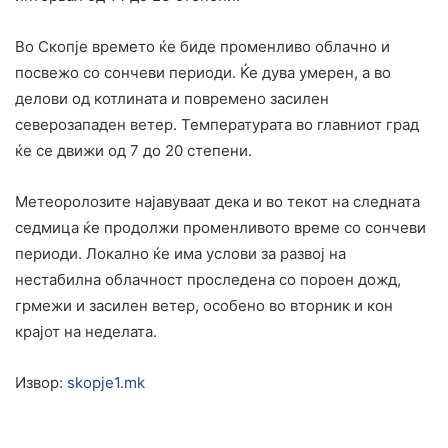
Во Скопје времето ќе биде променливо облачно и
посвежо со сончеви периоди. Ќе дува умерен, а во
делови од котлината и повремено засилен
северозападен ветер. Температурата во главниот град
ќе се движи од 7 до 20 степени.
Метеоролозите најавуваат дека и во текот на следната
седмица ќе продолжи променливото време со сончеви
периоди. Локално ќе има услови за развој на
нестабилна облачност проследена со пороен дожд,
грмежи и засилен ветер, особено во вторник и кон
крајот на неделата.
Извор:
skopje1.mk