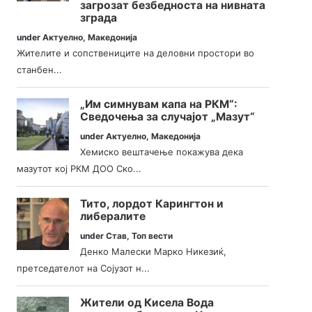
загрозат безбедноста на нивната
зграда
under
Актуелно
,
Македонија
Жителите и сопствениците на деловни простори во
станбен...
„Им симнувам капа на РКМ“:
Сведочења за случајот „Мазут“
under
Актуелно
,
Македонија
Хемиско вештачење покажува дека
мазутот кој РКМ ДОО Ско...
Тито, лордот Карингтон и
либералите
under
Став
,
Топ вести
Денко Малески Марко Никезиќ,
претседателот на Сојузот н...
Жители од Кисела Вода