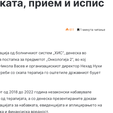
ката, прием и испис
611
1 минута читање
ација од болничкиот систем „ХИС“, денеска во
постапка за предметот „Онкологија 2“, во кој
 Никола Васев и организацискиот директор Нехад Нухи
треби со скапа терапија го оштетиле државниот буџет
т од 2018 до 2022 година незаконски набавувале
од терапијата, а со денеска презентираните докази
ацијата за набавката, евиденцијата и аплицирањето на
ка и финансиска вредност.