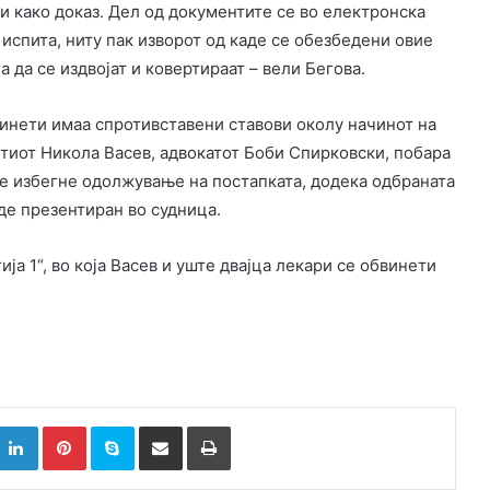
и како доказ. Дел од документите се во електронска
е испита, ниту пак изворот од каде се обезбедени овие
а да се издвојат и ковертираат – вели Бегова.
инети имаа спротивставени ставови околу начинот на
тиот Никола Васев, адвокатот Боби Спирковски, побара
се избегне одолжување на постапката, додека одбраната
де презентиран во судница.
ија 1“, во која Васев и уште двајца лекари се обвинети
k
witter
LinkedIn
Pinterest
Skype
Сподели преку Е-маил
Испринтај