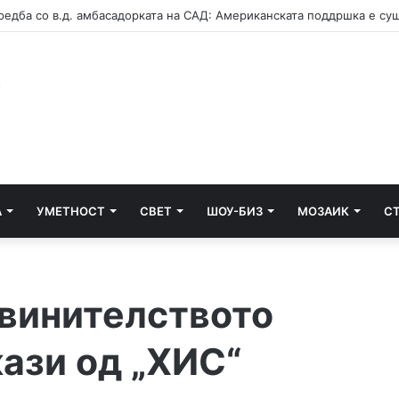
А
УМЕТНОСТ
СВЕТ
ШОУ-БИЗ
МОЗАИК
С
бвинителството
ази од „ХИС“