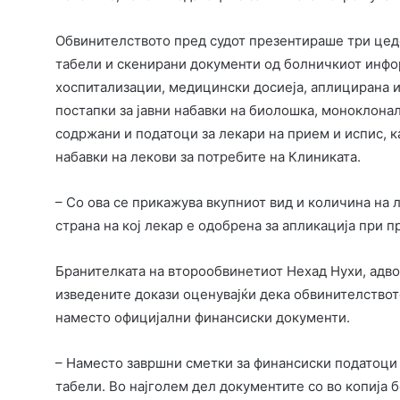
Обвинителството пред судот презентираше три цеде
табели и скенирани документи од болничкиот инфор
хоспитализации, медицински досиеја, аплицирана 
постапки за јавни набавки на биолошка, моноклонал
содржани и податоци за лекари на прием и испис, 
набавки на лекови за потребите на Клиниката.
– Со ова се прикажува вкупниот вид и количина на 
страна на кој лекар е одобрена за апликација при п
Бранителката на второобвинетиот Нехад Нухи, адвок
изведените докази оценувајќи дека обвинителствот
наместо официјални финансиски документи.
– Наместо завршни сметки за финансиски податоци
табели. Во најголем дел документите со во копија б