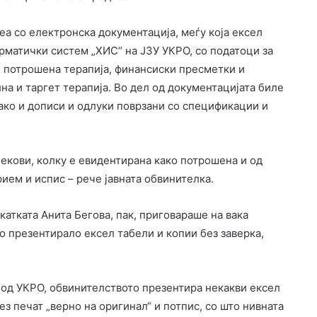
а со електронска документација, меѓу која ексел
матички систем „ХИС“ на ЈЗУ УКРО, со податоци за
и потрошена терапија, финансиски пресметки и
на и таргет терапија. Во дел од документацијата биле
како и дописи и одлуки поврзани со спецификации и
лекови, колку е евидентирана како потрошена и од
рием и испис – рече јавната обвинителка.
атката Анита Бегова, пак, приговараше на вака
о презентирало ексел табели и копии без заверка,
 од УКРО, обвинителството презентира некакви ексел
ез печат „верно на оригинал“ и потпис, со што нивната