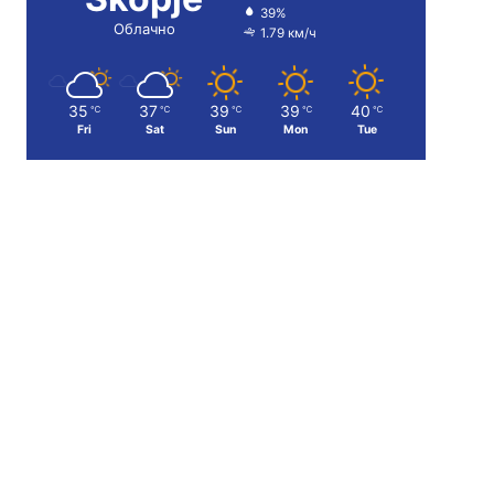
39%
Облачно
1.79 км/ч
35
37
39
39
40
℃
℃
℃
℃
℃
Fri
Sat
Sun
Mon
Tue