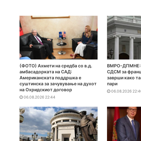
(ФОТО) Ахмети на средба со в.д.
ВМРО-ДПМНЕ: 
амбасадорката на САД:
СДСМ за франц
Американската поддршка е
заврши како та
суштинска за зачувување на духот
пари
на Охридскиот договор
06.08.2026 22:4
06.08.2026 22:44