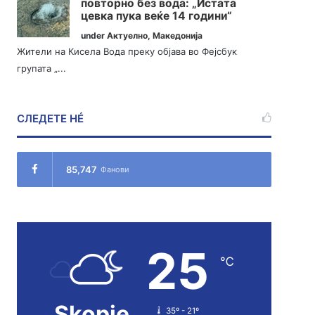
повторно без вода: „Истата
цевка пука веќе 14 години“
under
Актуелно
,
Македонија
Жители на Кисела Вода преку објава во Фејсбук
групата „...
СЛЕДЕТЕ НÉ
85,747
Фанови
25
℃
Skopje
35º - 21º