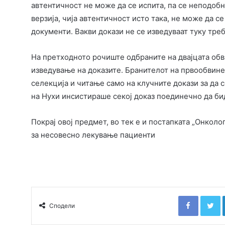
автентичност не може да се испита, па се неподобн
верзија, чија автентичност исто така, не може да с
документи. Вакви докази не се изведуваат туку треб
На претходното рочиште одбраните на двајцата обв
изведување на доказите. Бранителот на првообвине
селекција и читање само на клучните докази за да 
на Нухи инсистираше секој доказ поединечно да би
Покрај овој предмет, во тек е и постапката „Онколог
за несовесно лекување пациенти
Faceboo
T
Сподели