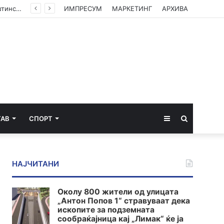
(ФОТО) Ахмети на средба со в.д. амбасадорката на САД: Американската поддршка е суштинска за зачувување на духот на Охридскиот договор
ИМПРЕСУМ
МАРКЕТИНГ
АРХИВА
Sidebar
Пребарај
ТАВ
СПОРТ
за
НАЈЧИТАНИ
Околу 800 жители од улицата
„Антон Попов 1“ стравуваат дека
ископите за подземната
сообраќајница кај „Лимак“ ќе ја