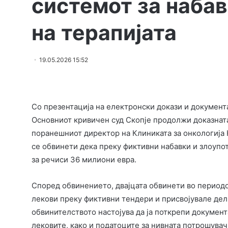
системот за набав
на терaпијата
19.05.2026 15:52
Со презентација на електронски докази и документ
Основниот кривичен суд Скопје продолжи доказната 
поранешниот директор на Клиниката за онкологија
се обвинети дека преку фиктивни набавки и злоупо
за речиси 36 милиони евра.
Според обвинението, двајцата обвинети во периодо
лекови преку фиктивни тендери и присвојувале дел 
обвинителството настојува да ја поткрепи документ
лековите, како и податоците за нивната потрошувач