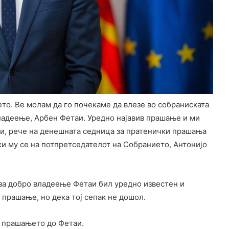
то. Ве молам да го почекаме да влезе во собраниската
ладеење, Арбен Фетаи. Уредно најавив прашање и ми
ори, рече на денешната седница за пратенички прашања
и му се на потпретседателот на Собранието, Антонијо
а добро владеење Фетаи бил уредно известен и
 прашање, но дека тој сепак не дошол.
и прашањето до Фетаи.