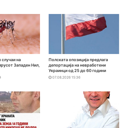
 случаи на
Полската опозиција предлага
ирусот Западен Нил,
депортација на невработени
Украинци од 25 до 60 години
9
07.08.2026 15:36