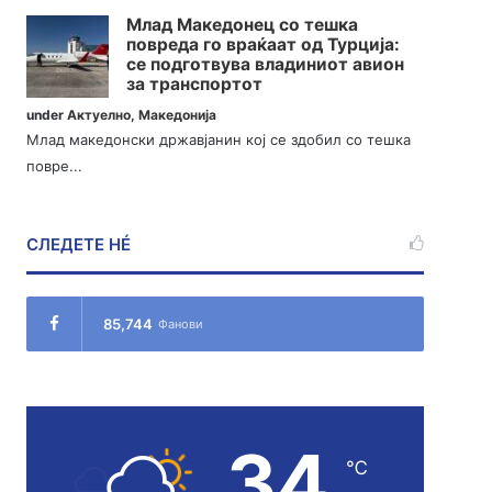
Млад Македонец со тешка
повреда го враќаат од Турција:
се подготвува владиниот авион
за транспортот
under
Актуелно
,
Македонија
Млад македонски државјанин кој се здобил со тешка
повре...
СЛЕДЕТЕ НÉ
85,744
Фанови
34
℃