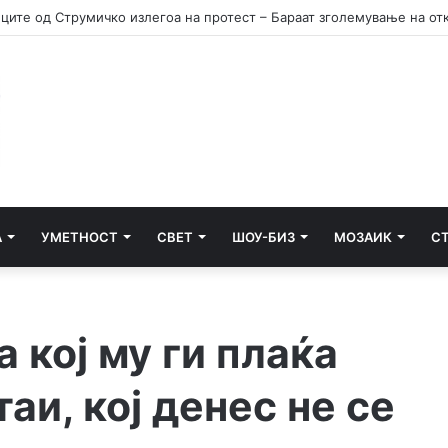
А
УМЕТНОСТ
СВЕТ
ШОУ-БИЗ
МОЗАИК
С
 кој му ги плаќа
аи, кој денес не се