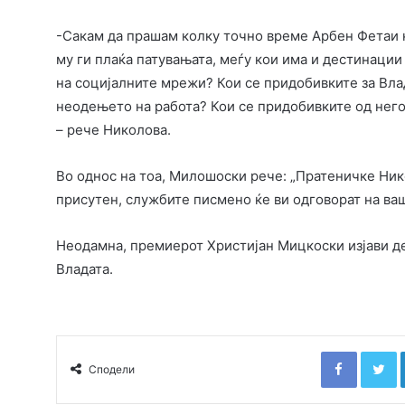
-Сакам да прашам колку точно време Арбен Фетаи не
му ги плаќа патувањата, меѓу кои има и дестинации 
на социјалните мрежи? Кои се придобивките за Влад
неодењето на работа? Кои се придобивките од негов
– рече Николова.
Во однос на тоа, Милошоски рече: „Пратеничке Ник
присутен, службите писмено ќе ви одговорат на ва
Неодамна, премиерот Христијан Мицкоски изјави д
Владата.
Faceboo
T
Сподели