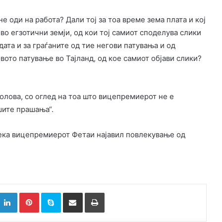
 оди на работа? Дали тој за тоа време зема плата и кој
во егзотични земји, од кои тој самиот споделува слики
ата и за граѓаните од тие негови патувања и од
ото патување во Тајланд, од кое самиот објави слики?
олова, со оглед на тоа што вицепремиерот не е
шите прашања“.
ека вицепремиерот Фетаи најавил повлекување од
k
witter
LinkedIn
Pinterest
Skype
Сподели преку Е-маил
Испринтај