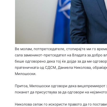
Ве молам, потпретседателе, стопирајте ми го време
сала заменикот-претседател на Владата за добро в
беше одговорено дека тој ќе дојде за да ми одгов
пратеничката од СДСМ, Даниела Николова, обраќајк
Милошоски.
Притоа, Милошоски одговори дека вицепремиерот з
поканет да присуствува за да одговори на нејзиното
Николова сепак го искористи правото да го постав