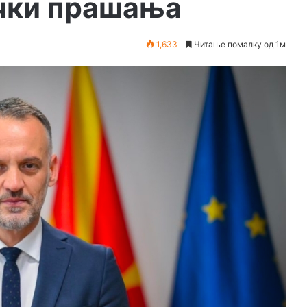
ички прашања
1,633
Читање помалку од 1м