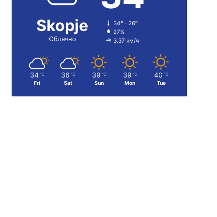
Skopje
34º - 26º
27%
Облачно
3.37 км/ч
34
36
39
39
40
℃
℃
℃
℃
℃
Fri
Sat
Sun
Mon
Tue