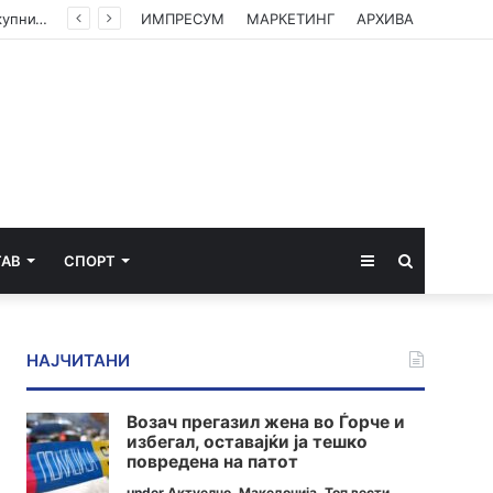
ГАЛЕРИЈА: Земјоделците од Струмичко излегоа на протест – Бараат зголемување на откупните цени
ИМПРЕСУМ
МАРКЕТИНГ
АРХИВА
Sidebar
Пребарај
ТАВ
СПОРТ
за
НАЈЧИТАНИ
Возач прегазил жена во Ѓорче и
избегал, оставајќи ја тешко
повредена на патот
under
Актуелно
,
Македонија
,
Топ вести