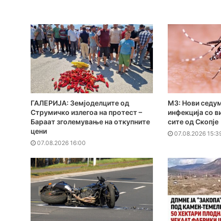
ГАЛЕРИЈА: Земјоделците од
МЗ: Нови седум
Струмичко излегоа на протест –
инфекција со в
Бараат зголемување на откупните
сите од Скопје
цени
07.08.2026 15:3
07.08.2026 16:00