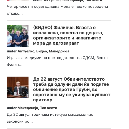
Четириесет и осумгодишна жена е тешко повредена
откако...
(ВИДЕО) Филипче: Власта е
исплашена, посегна по децата,
организаторите и напаѓачите
мора да одговараат
under
Актуелно
,
Видео
,
Македонија
Изјава за медиуми на претседателот на СДСМ, Венко
Филип...
До 22 август Обвинителството
треба да одлучи дали ќе подигне
обвинение против Груби, во
спротивно му се укинува куќниот
притвор
under
Македонија
,
Топ вести
До 22 август годинава истекува максималниот
законски ро...