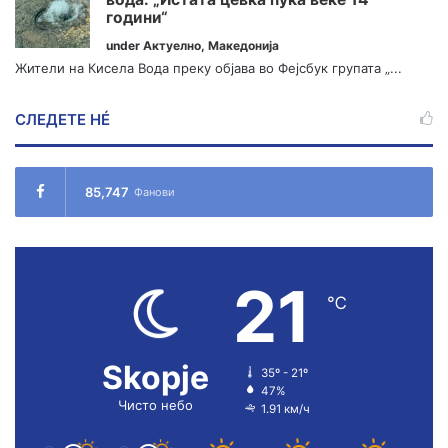
години“
under
Актуелно
,
Македонија
Жители на Кисела Вода преку објава во Фејсбук групата „...
СЛЕДЕТЕ НÉ
85,747
Фанови
21
℃
Skopje
35º - 21º
47%
Чисто небо
1.91 км/ч