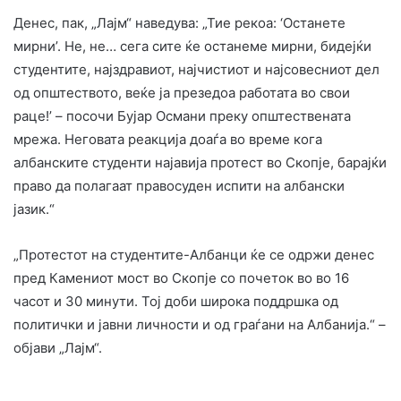
Денес, пак, „Лајм“ наведува: „Тие рекоа: ‘Останете
мирни’. Не, не… сега сите ќе останеме мирни, бидејќи
студентите, најздравиот, најчистиот и најсовесниот дел
од општеството, веќе ја презедоа работата во свои
раце!’ – посочи Бујар Османи преку општествената
мрежа. Неговата реакција доаѓа во време кога
албанските студенти најавија протест во Скопјe, барајќи
право да полагаат правосуден испити на албански
јазик.“
„Протестот на студентите-Албанци ќе се одржи денес
пред Камениот мост во Скопјe со почеток во во 16
часот и 30 минути. Тој доби широка поддршка од
политички и јавни личности и од граѓани на Албанија.“ –
објави „Лајм“.