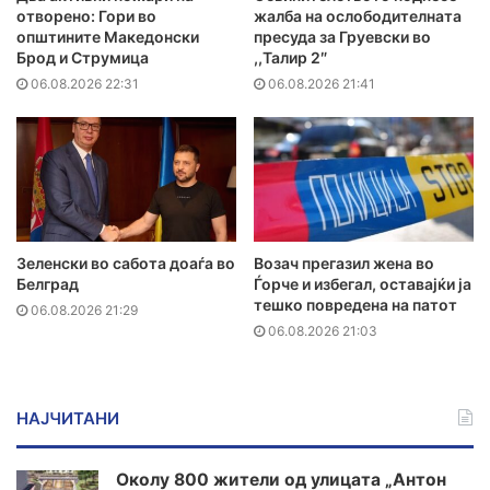
отворено: Гори во
жалба на ослободителната
општините Македонски
пресуда за Груевски во
Брод и Струмица
,,Талир 2″
06.08.2026 22:31
06.08.2026 21:41
Зеленски во сабота доаѓа во
Возач прегазил жена во
Белград
Ѓорче и избегал, оставајќи ја
тешко повредена на патот
06.08.2026 21:29
06.08.2026 21:03
НАЈЧИТАНИ
Околу 800 жители од улицата „Антон