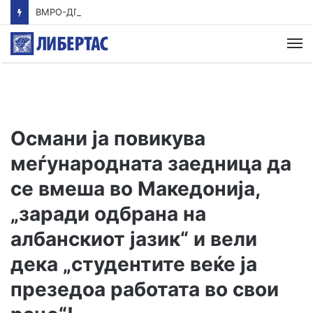
ВМРО-ДПМНЕ: Приказната на СДСМ за францускиот предлог ќе заврши како таа за мигранти за пари
М
Османи ја повикува
меѓународната заедница да
се вмеша во Македонија,
„заради одбрана на
албанскиот јазик“ и вели
дека „студентите веќе ја
презедоа работата во свои