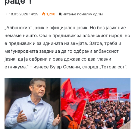
раце“!
18.05.2026 14:29
1,298
Читање помалку од 1м
„Албанскиот јазик е официјален јазик. Но без јазик ние
немаме ништо. Ова е предизвик за албанскиот народ, но
е предизвик и за иднината на земјата. Затоа, треба и
меѓународната заедница да го одбрани албанскиот
јазик, да ја одбрани и оваа држава со два главни
етникума.“ – изнесе Бујар Османи, според „Тетова сот“.