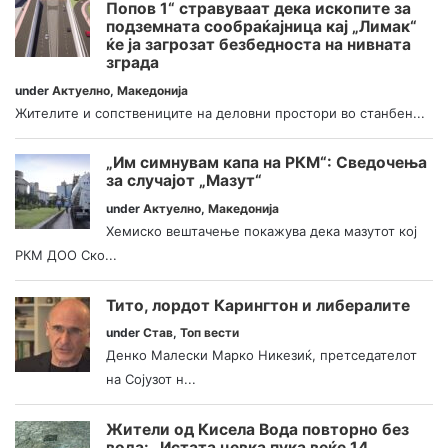
Попов 1“ стравуваат дека ископите за
подземната сообраќајница кај „Лимак“
ќе ја загрозат безбедноста на нивната
зграда
under
Актуелно
,
Македонија
Жителите и сопствениците на деловни простори во станбен...
„Им симнувам капа на РКМ“: Сведочења
за случајот „Мазут“
under
Актуелно
,
Македонија
Хемиско вештачење покажува дека мазутот кој
РКМ ДОО Ско...
Тито, лордот Карингтон и либералите
under
Став
,
Топ вести
Денко Малески Марко Никезиќ, претседателот
на Сојузот н...
Жители од Кисела Вода повторно без
вода: „Истата цевка пука веќе 14