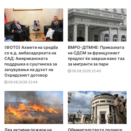
(ФОТО) Ахмети на средба
ВМРО-ДПМНЕ: Приказната
со в.д. амбасадорката на
на СДСМ за францускиот
САД: Американската
предлог ќе заврши како таа
поддршка е суштинска за
за мигранти за пари
зачувување на духот на
06.08.2026 22:40
Охридскиот договор
06.08.2026 22:44
Два активни пожари на
Обвинителството поднесе