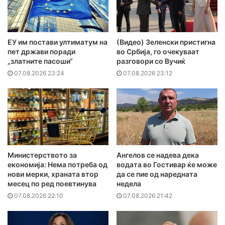
ЕУ им постави ултиматум на
(Видео) Зеленски пристигна
пет држави поради
во Србија, го очекуваат
„златните пасоши“
разговори со Вучиќ
07.08.2026 23:24
07.08.2026 23:12
Министерството за
Ангелов се надева дека
економија: Нема потреба од
водата во Гостивар ќе може
нови мерки, храната втор
да се пие од наредната
месец по ред поевтинува
недела
07.08.2026 22:10
07.08.2026 21:42