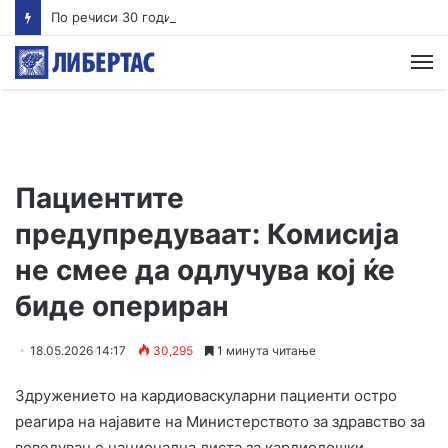
По речиси 30 години почнува судењето за убиството на Тупак Шакур
М
Пациентите
предупредуваат: Комисија
не смее да одлучува кој ќе
биде опериран
18.05.2026 14:17
30,295
1 минута читање
Здружението на кардиоваскуларни пациенти остро
реагира на најавите на Министерството за здравство за
воведување национална листа за кардиолошки