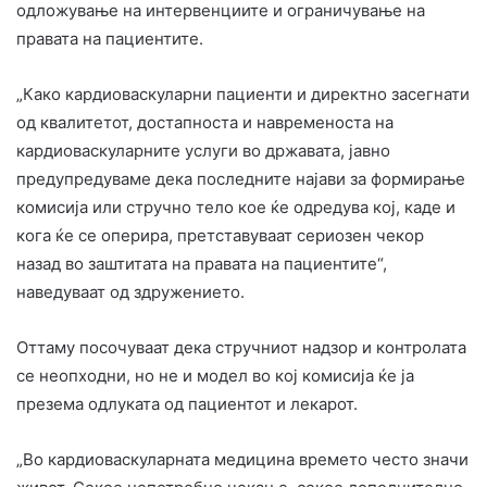
одложување на интервенциите и ограничување на
правата на пациентите.
„Како кардиоваскуларни пациенти и директно засегнати
од квалитетот, достапноста и навременоста на
кардиоваскуларните услуги во државата, јавно
предупредуваме дека последните најави за формирање
комисија или стручно тело кое ќе одредува кој, каде и
кога ќе се оперира, претставуваат сериозен чекор
назад во заштитата на правата на пациентите“,
наведуваат од здружението.
Оттаму посочуваат дека стручниот надзор и контролата
се неопходни, но не и модел во кој комисија ќе ја
презема одлуката од пациентот и лекарот.
„Во кардиоваскуларната медицина времето често значи