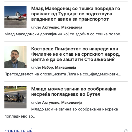
Млад Македонец со тешка повреда го
враќаат од Турција: се подготвува
владиниот авион за транспортот
under
Актуелно
,
Македонија
Млад македонски државјанин кој се здобил со тешка повре...
Костреш: Памфлетот со навреди кон
Филипче не е став на српскиот народ,
целта е да се заштити Стоиљковиќ
under
Избор
,
Македонија
Претседателот на опозициската Лига на социјалдемократи...
Младо момче загина во сообраќајна
несреќа попладнево во Бутел
under
Актуелно
,
Македонија
Младо момче загина во сообраќајна несреќа
попладнево во...
СЛЕДЕТЕ НÉ