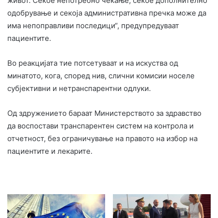
живот. Секое непотребно чекање, секое дополнително
одобрување и секоја административна пречка може да
има непоправливи последици“, предупредуваат
пациентите.
Во реакцијата тие потсетуваат и на искуства од
минатото, кога, според нив, слични комисии носеле
субјективни и нетранспарентни одлуки.
Од здружението бараат Министерството за здравство
да воспостави транспарентен систем на контрола и
отчетност, без ограничување на правото на избор на
пациентите и лекарите.