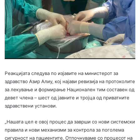
Реакцијата следува по изјавите на министерот за
здравство Азир Алиу, кој најави ревизија на протоколите
за лекување и формирање Национален тим составен од
девет члена – шест од јавните и тројца од приватните
здравствени установи.
„Нашата цел е овој процес да заврши со нови системски
правила и нови механизми за контрола за поголема
сигурност на пациентите. Отпочнуваме со процесот на