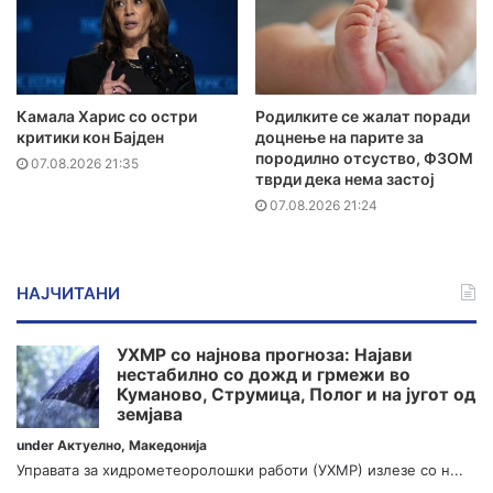
Камала Харис со остри
Родилките се жалат поради
критики кон Бајден
доцнење на парите за
породилно отсуство, ФЗОМ
07.08.2026 21:35
тврди дека нема застој
07.08.2026 21:24
НАЈЧИТАНИ
УХМР со најнова прогноза: Најави
нестабилно со дожд и грмежи во
Куманово, Струмица, Полог и на југот од
земјава
under
Актуелно
,
Македонија
Управата за хидрометеоролошки работи (УХМР) излезе со н...