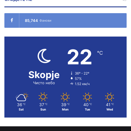
85,744
Фанови
22
℃
Skopje
36º - 22º
57%
Чисто небо
1.52 км/ч
36
37
39
40
41
℃
℃
℃
℃
℃
Sat
Sun
Mon
Tue
Wed