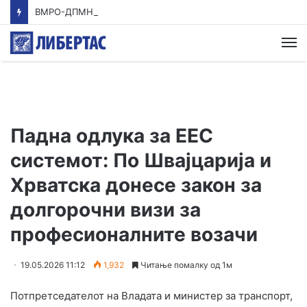
ВМРО-ДПМНЕ: Приказната на СДСМ за францускиот предлог ќе заврши како таа за мигранти за пари
М
Падна одлука за ЕЕС
системот: По Швајцарија и
Хрватска донесе закон за
долгорочни визи за
професионалните возачи
19.05.2026 11:12
1,932
Читање помалку од 1м
Потпретседателот на Владата и министер за транспорт,