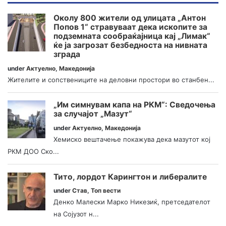
Околу 800 жители од улицата „Антон
Попов 1“ стравуваат дека ископите за
подземната сообраќајница кај „Лимак“
ќе ја загрозат безбедноста на нивната
зграда
under
Актуелно
,
Македонија
Жителите и сопствениците на деловни простори во станбен...
„Им симнувам капа на РКМ“: Сведочења
за случајот „Мазут“
under
Актуелно
,
Македонија
Хемиско вештачење покажува дека мазутот кој
РКМ ДОО Ско...
Тито, лордот Карингтон и либералите
under
Став
,
Топ вести
Денко Малески Марко Никезиќ, претседателот
на Сојузот н...