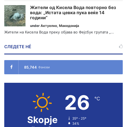
Жители од Кисела Вода повторно без
вода: „Истата цевка пука веќе 14
години“
under
Актуелно
,
Македонија
Жители на Кисела Вода преку објава во Фејсбук групата „...
СЛЕДЕТЕ НÉ
85,744
Фанови
26
℃
Skopje
35º - 25º
34%