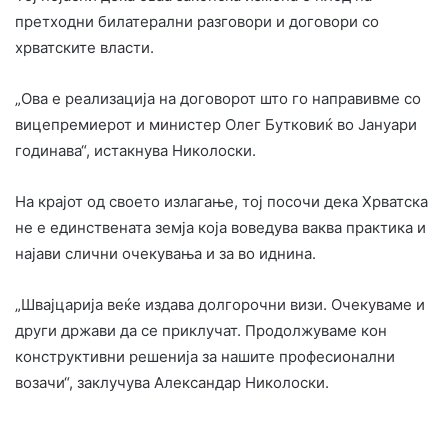
претходни билатерални разговори и договори со
хрватските власти.
„Ова е реализација на договорот што го направивме со
вицепремиерот и министер Олег Бутковиќ во Јануари
годинава“, истакнува Николоски.
На крајот од своето излагање, тој посочи дека Хрватска
не е единствената земја која воведува ваква практика и
најави слични очекувања и за во иднина.
„Швајцарија веќе издава долгорочни визи. Очекуваме и
други држави да се приклучат. Продолжуваме кон
конструктивни решенија за нашите професионални
возачи“, заклучува Александар Николоски.