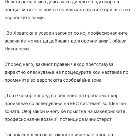
Новата регулатива доаѓа како директен одговор на
предизвиците со кои се соочуваат возачите при влез во
европските земји.
„Во Хрватска е усвоен законот со кој професионалните
возачи ќе можат да добиваат долгорочни визи“, објави
Николоски.
Според него, ваквиот правен чекор претставува
директно олеснување на процедурите кои настанаа по
промените во европската сообраќајна зона.
„Тоа е чекор напред во решение на проблемот кој
произлезе со воведување на ЕЕС системот во Шенген
зоната. Овој закон многу ќе помогне на македонските
професионални возачи“, потенцира министерот.
Тој појасни дека оваа законска измена е плод на