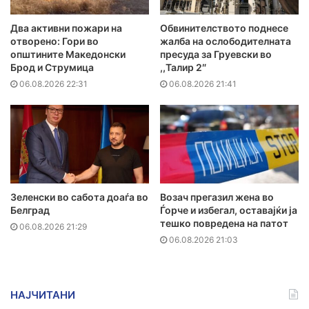
Два активни пожари на
Обвинителството поднесе
отворено: Гори во
жалба на ослободителната
општините Македонски
пресуда за Груевски во
Брод и Струмица
,,Талир 2″
06.08.2026 22:31
06.08.2026 21:41
Зеленски во сабота доаѓа во
Возач прегазил жена во
Белград
Ѓорче и избегал, оставајќи ја
тешко повредена на патот
06.08.2026 21:29
06.08.2026 21:03
НАЈЧИТАНИ