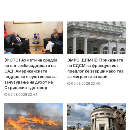
(ФОТО) Ахмети на средба
ВМРО-ДПМНЕ: Приказната
со в.д. амбасадорката на
на СДСМ за францускиот
САД: Американската
предлог ќе заврши како таа
поддршка е суштинска за
за мигранти за пари
зачувување на духот на
06.08.2026 22:40
Охридскиот договор
06.08.2026 22:44