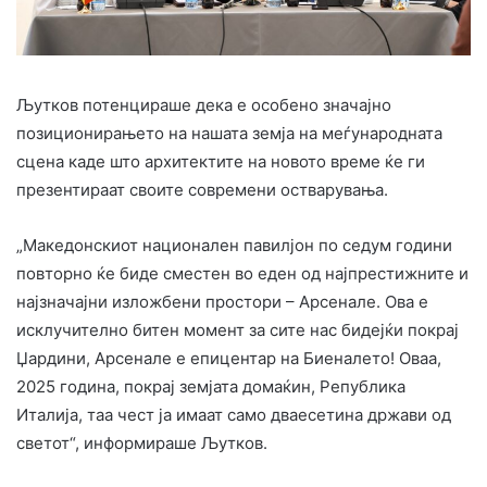
Љутков потенцираше дека е особено значајно
позиционирањето на нашата земја на меѓународната
сцена каде што архитектите на новото време ќе ги
презентираат своите современи остварувања.
„Македонскиот национален павилјон по седум години
повторно ќе биде сместен во еден од најпрестижните и
најзначајни изложбени простори – Арсенале. Ова е
исклучително битен момент за сите нас бидејќи покрај
Џардини, Арсенале е епицентар на Биеналето! Оваа,
2025 година, покрај земјата домаќин, Република
Италија, таа чест ја имаат само дваесетина држави од
светот“, информираше Љутков.