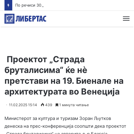
По речиси 30 години почнува судењето за убиството на Тупак Шакур
М
Проектот „Страда
бруталисима“ ќе нѐ
претстави на 19. Биенале на
архитектурата во Венеција
11.02.2025 15:14
439
1 минута читање
Министерот за култура и туризам Зоран Љутков
денеска на прес-конференција соопшти дека проектот
„Страда бруталисима“ на авторите д-р Благоја