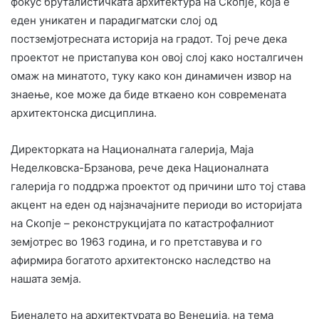
фокус бруталистичката архитектура на Скопје, која е
еден уникатен и парадигматски слој од
постземјотресната историја на градот. Тој рече дека
проектот не пристапува кон овој слој како носталгичен
омаж на минатото, туку како кон динамичен извор на
знаење, кое може да биде вткаено кон современата
архитектонска дисциплина.
Директорката на Националната галерија, Маја
Неделковска-Брзанова, рече дека Националната
галерија го поддржа проектот од причини што тој става
акцент на еден од најзначајните периоди во историјата
на Скопје – реконструкцијата по катастрофалниот
земјотрес во 1963 година, и го претставува и го
афирмира богатото архитектонско наследство на
нашата земја.
Биеналето на архитектурата во Венеција, на тема