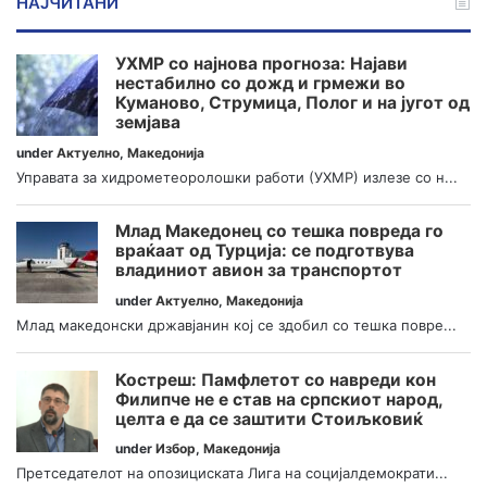
НАЈЧИТАНИ
УХМР со најнова прогноза: Најави
нестабилно со дожд и грмежи во
Куманово, Струмица, Полог и на југот од
земјава
under
Актуелно
,
Македонија
Управата за хидрометеоролошки работи (УХМР) излезе со н...
Млад Македонец со тешка повреда го
враќаат од Турција: се подготвува
владиниот авион за транспортот
under
Актуелно
,
Македонија
Млад македонски државјанин кој се здобил со тешка повре...
Костреш: Памфлетот со навреди кон
Филипче не е став на српскиот народ,
целта е да се заштити Стоиљковиќ
under
Избор
,
Македонија
Претседателот на опозициската Лига на социјалдемократи...