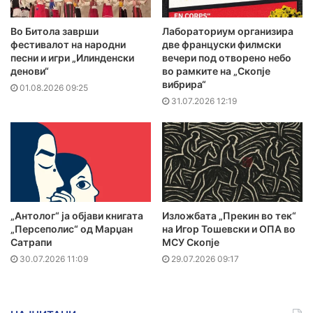
Во Битола заврши
Лабораториум организира
фестивалот на народни
две француски филмски
песни и игри „Илинденски
вечери под отворено небо
денови“
во рамките на „Скопје
вибрира“
01.08.2026 09:25
31.07.2026 12:19
„Антолог“ ја објави книгата
Изложбата „Прекин во тек“
„Персеполис“ од Марџан
на Игор Тошевски и ОПА во
Сатрапи
МСУ Скопје
30.07.2026 11:09
29.07.2026 09:17