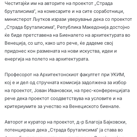
Честитајќи им на авторите на проектот „Страда
бруталисима“, на комесарите и на сите соработници,
министерот Љутков изрази уверување дека со проектот
„Страда бруталисима“, Република Македонија достојно
ќе биде претставена на Биеналето на архитектурата во
Венеција, со што, како што рече, ќе дадеме свој
придонес кон размената на нови искуства, идеи и
енергија на полето на архитектурата.
Професорот на Архитектонскиот факултет при УКИМ,
кој е и дел од стручната комисија задолжена за избор
на проектот, Јован Ивановски, на прес-конференцијата
рече дека проектот соодветствува на условите и на
критериумите за учество на Венециското биенале.
Авторот и куратор на проектот, д-р Благоја Бајковски,
потенцираше дека „Страда бруталисима“ ја става во