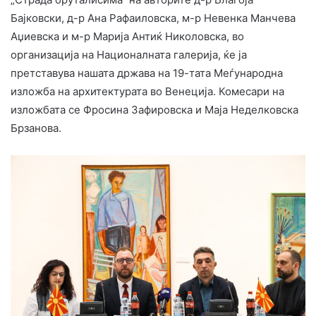
Бајковски, д-р Ана Рафаиловска, м-р Невенка Манчева
Аџиевска и м-р Марија Антиќ Николовска, во
организација на Националната галерија, ќе ја
претставува нашата држава на 19-тата Меѓународна
изложба на архитектурата во Венеција. Комесари на
изложбата се Фросина Зафировска и Маја Неделковска
Брзанова.