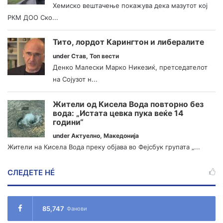
Хемиско вештачење покажува дека мазутот кој
РКМ ДОО Ско...
Тито, лордот Карингтон и либералите
under
Став
,
Топ вести
Денко Малески Марко Никезиќ, претседателот
на Сојузот н...
Жители од Кисела Вода повторно без
вода: „Истата цевка пука веќе 14
години“
under
Актуелно
,
Македонија
Жители на Кисела Вода преку објава во Фејсбук групата „...
СЛЕДЕТЕ НÉ
85,747
Фанови