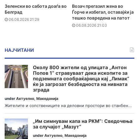
Зеленски во сабота доаѓа во
Возач прегазил жена во
Белград
Ѓорче и избегал, оставајќи ја
тешко повредена на патот
06.08.2026 21:29
06.08.2026 21:03
НАЈЧИТАНИ
Околу 800 жители од улицата „Антон
Попов 1“ стравуваат дека ископите за
подземната сообраќајница кај „Лимак“
ќе ја загрозат безбедноста на нивната
зграда
under
Актуелно
,
Македонија
Жителите и сопствениците на деловни простори во станбен...
„Им симнувам капа на РКМ“: Сведочења
за случајот „Мазут“
under
Актуелно
,
Македонија