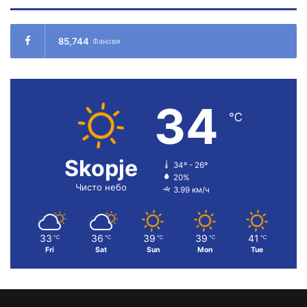
85,744
Фанови
34
℃
Skopje
34º - 26º
20%
Чисто небо
3.99 км/ч
33
36
39
39
41
℃
℃
℃
℃
℃
Fri
Sat
Sun
Mon
Tue