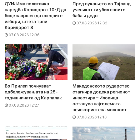
ДУИ: Има политичка
Пред пукањето во Тајланд
наредба Коридорот 10-Д да
ученикот ги убил своите
биде завршен до следните
баба и дедо
избори, штета трпи
07.08.2026 12:32
Коридорот 8
07.08.2026 12:36
Во Прилеп почнуваат
Македонското рударство
одбележувањата на 25-
стагнира додека регионот
годишнината од Карпалак
инвестира – Иловица
останува најголемата
07.08.2026 12:27
неискористена можност
07.08.2026 12:18