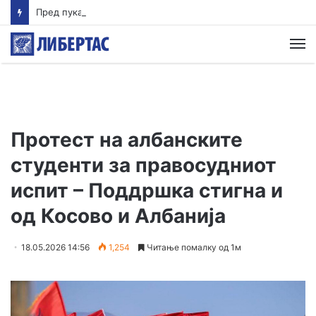
Пред пукањето во Тајланд ученикот ги убил своите баба и дедо
М
Протест на албанските
студенти за правосудниот
испит – Поддршка стигна и
од Косово и Албанија
18.05.2026 14:56
1,254
Читање помалку од 1м