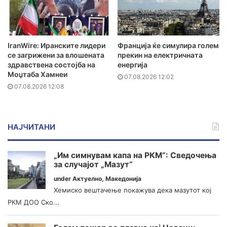
IranWire: Иранските лидери
Франција ќе симулира голем
се загрижени за влошената
прекин на електричната
здравствена состојба на
енергија
Моџтаба Хамнеи
07.08.2026 12:02
07.08.2026 12:08
НАЈЧИТАНИ
„Им симнувам капа на РКМ“: Сведочења
за случајот „Мазут“
under
Актуелно
,
Македонија
Хемиско вештачење покажува дека мазутот кој
РКМ ДОО Ско...