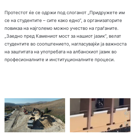
Протестот ќе се одржи под слоганот „Придружете им
се на студентите – сите како едно“, а организаторите
повикаа на најголемо можно учество на граѓаните.
„Заедно пред Камениот мост за нашиот јазик“, велат
студентите во соопштението, нагласувајќи ја важноста
на заштитата на употребата на албанскиот јазик во
професионалните и институционалните процеси.