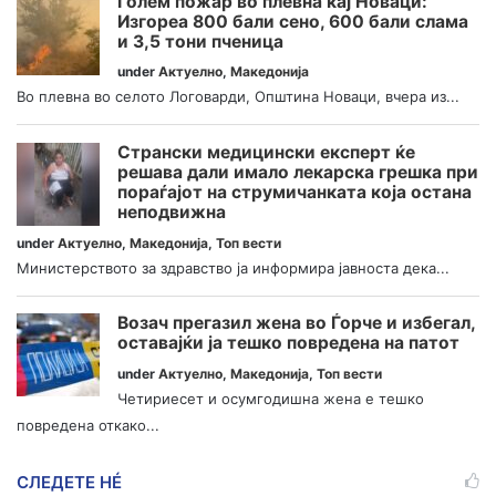
Голем пожар во плевна кај Новаци:
Изгореа 800 бали сено, 600 бали слама
и 3,5 тони пченица
under
Актуелно
,
Македонија
Во плевна во селото Логоварди, Општина Новаци, вчера из...
Странски медицински експерт ќе
решава дали имало лекарска грешка при
пораѓајот на струмичанката која остана
неподвижна
under
Актуелно
,
Македонија
,
Топ вести
Министерството за здравство ја информира јавноста дека...
Возач прегазил жена во Ѓорче и избегал,
оставајќи ја тешко повредена на патот
under
Актуелно
,
Македонија
,
Топ вести
Четириесет и осумгодишна жена е тешко
повредена откако...
СЛЕДЕТЕ НÉ