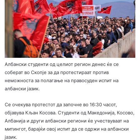
Албански студенти од целиот регион денес ќе се
соберат во Скопје за да протестираат против
неможноста за полагање на правосуден испит на
албански јазик.
Се очекува протестот да започне во 16:30 часот,
објавува Кљан Косова. Студенти од Македонија, Косово,
Албанија и други албански региони ќе учествуваат на
митингот, барајќи овој испит да се одржи на албански
јазик.