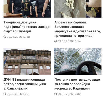
Тинејџери „ловци на
Апсења во Карпош:
педофили“ претепаа маж до
Запленети кокаин,
смрт во Пловдив
марихуана и дигитална вага,
приведени четири лица
09.08.2026 13:58
09.08.2026 13:54
ДУИ: 83 владини седници
Постапка против едно лице
без објавени записници на
за тешка сообраќајна
албански јазик
несреќа во Радишани
09.08.2026 13:01
09.08.2026 12:32