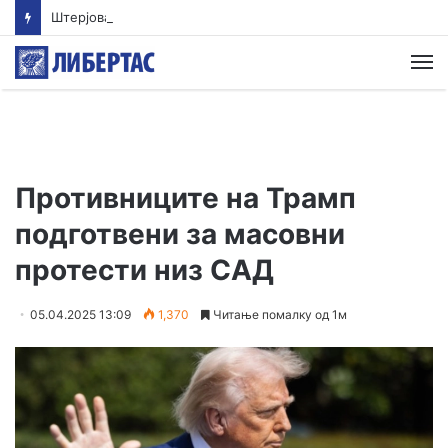
Штерјова: Пратеник и возач на градоначалник се меѓу напаѓачите во Ново Село, Обвинителството свесно одбива да реагира
М
Противниците на Трамп
подготвени за масовни
протести низ САД
05.04.2025 13:09
1,370
Читање помалку од 1м