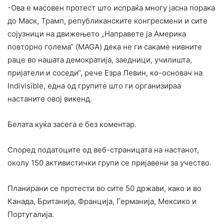
-Ова е масовен протест што испраќа многу јасна порака
до Маск, Трамп, републиканските конгресмени и сите
сојузници на движењето „Направете ја Америка
повторно голема“ (MAGA) дека не ги сакаме нивните
раце во нашата демократија, заедници, училишта,
пријатели и соседи“, рече Езра Левин, ко-основач на
Indivisible, една од групите што ги организираа
настаните овој викенд.
Белата куќа засега е без коментар.
Според податоците од веб-страницата на настанот,
околу 150 активистички групи се пријавени за учество.
Планирани се протести во сите 50 држави, како и во
Канада, Британија, Франција, Германија, Мексико и
Португалија.