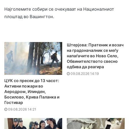
Најголемите собири се очекуваат на Националниот
плоштад во Вашингтон.
Штерјова: Пратеник и возач
на градоначалник се меѓу
напаѓачите во Ново Село,
Обвинителството свесно
одбива да реагира
09.08.2026 14:19
ЦУК со пресек до 13 часот:
Активни пожари во
Аеродром, Илинден,
Босилово, Крива Паланка и
Гостивар
09.08.2026 14:21