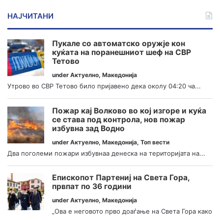
НАЈЧИТАНИ
Пукале со автоматско оружје кон
куќата на поранешниот шеф на СВР
Тетово
under
Актуелно
,
Македонија
Утрово во СВР Тетово било пријавено дека околу 04:20 ча...
Пожар кај Волково во кој изгоре и куќа
се става под контрола, нов пожар
избувна зад Водно
under
Актуелно
,
Македонија
,
Топ вести
Два поголеми пожари избувнаа денеска на територијата на...
Епископот Партениј на Света Гора,
првпат по 36 години
under
Актуелно
,
Македонија
„Ова е неговото прво доаѓање на Света Гора како