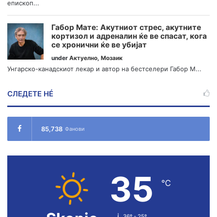
епископ...
Габор Мате: Акутниот стрес, акутните
кортизол и адреналин ќе ве спасат, кога
се хронични ќе ве убијат
under
Актуелно
,
Мозаик
Унгарско-канадскиот лекар и автор на бестселери Габор М...
СЛЕДЕТЕ НÉ
85,738
Фанови
35
℃
36º - 25º