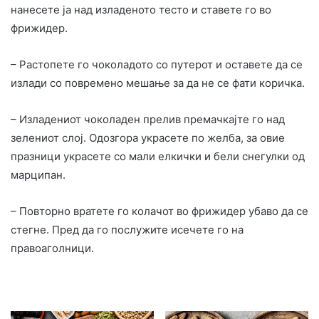
нанесете ја над изладеното тесто и ставете го во
фрижидер.
– Растопете го чоколадото со путерот и оставете да се
излади со повремено мешање за да не се фати коричка.
– Изладениот чоколаден прелив премачкајте го над
зелениот слој. Одозгора украсете по желба, за овие
празници украсете со мали елкички и бели снегулки од
марципан.
– Повторно вратете го колачот во фрижидер убаво да се
стегне. Пред да го послужите исечете го на
правоаголници.