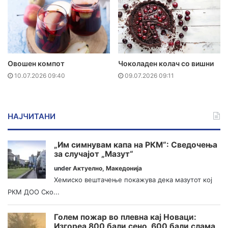
Овошен компот
Чоколаден колач со вишни
10.07.2026 09:40
09.07.2026 09:11
НАЈЧИТАНИ
„Им симнувам капа на РКМ“: Сведочења
за случајот „Мазут“
under
Актуелно
,
Македонија
Хемиско вештачење покажува дека мазутот кој
РКМ ДОО Ско...
Голем пожар во плевна кај Новаци:
Изгореа 800 бали сено, 600 бали слама