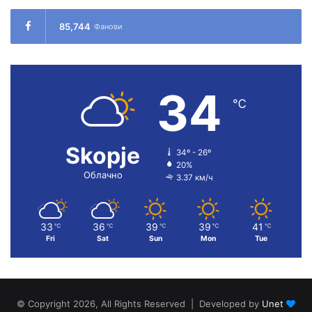
85,744
Фанови
34
℃
Skopje
34º - 26º
20%
Облачно
3.37 км/ч
33
36
39
39
41
℃
℃
℃
℃
℃
Fri
Sat
Sun
Mon
Tue
© Copyright 2026, All Rights Reserved | Developed by
Unet