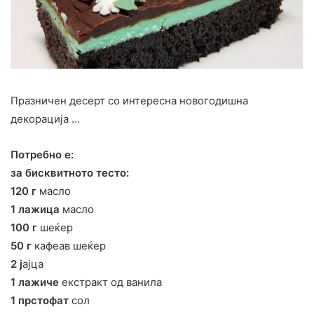
Празничен десерт со интересна новогодишна
декорација …
Потребно е:
за бисквитното тесто:
120 г
масло
1 лажица
масло
100 г
шеќер
50 г
кафеав шеќер
2 ј
ајца
1 лажиче
екстракт од ванила
1 прстофат
сол