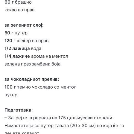
60 г
брашно
какао во прав
за зелениот слој:
50 г
путер
120 г
шеќер во прав
1/2 лажица
вода
1/4 лажиче
арома на ментол
зелена прехрамбена боја
за чоколадниот прелив:
100 г
темно чоколадо со ментол
путер
Подготовка:
– Загрејте ја рерната на 175 целзиусови степени.
Намастете ја со путер тавата (20 х 30 см) во која ќе го
печете колачот.