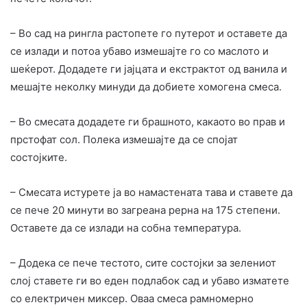
– Во сад на рингла растопете го путерот и оставете да
се излади и потоа убаво измешајте го со маслото и
шеќерот. Додадете ги јајцата и екстрактот од ванила и
мешајте неколку минуди да добиете хомогена смеса.
– Во смесата додадете ги брашното, какаото во прав и
прстофат сол. Полека измешајте да се спојат
состојките.
– Смесата истурете ја во намастената тава и ставете да
се пече 20 минути во загреана рерна на 175 степени.
Оставете да се излади на собна температура.
– Додека се пече тестото, сите состојки за зелениот
слој ставете ги во еден подлабок сад и убаво изматете
со електричен миксер. Оваа смеса рамномерно