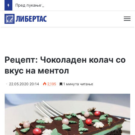
Пред пукањето во Тајланд ученикот ги убил своите баба и дедо
М
Рецепт: Чоколаден колач со
вкус на ментол
22.05.2020 20:14
2,195
1 минута читање