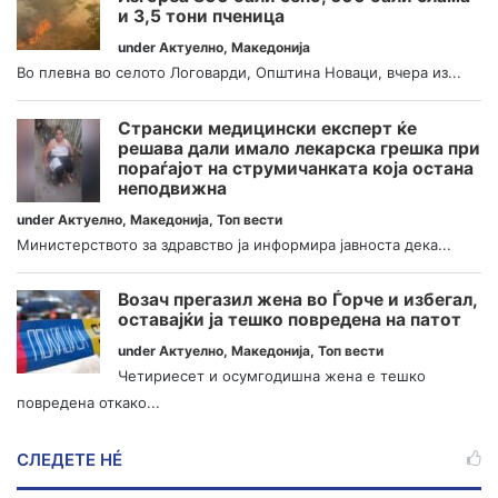
и 3,5 тони пченица
under
Актуелно
,
Македонија
Во плевна во селото Логоварди, Општина Новаци, вчера из...
Странски медицински експерт ќе
решава дали имало лекарска грешка при
пораѓајот на струмичанката која остана
неподвижна
under
Актуелно
,
Македонија
,
Топ вести
Министерството за здравство ја информира јавноста дека...
Возач прегазил жена во Ѓорче и избегал,
оставајќи ја тешко повредена на патот
under
Актуелно
,
Македонија
,
Топ вести
Четириесет и осумгодишна жена е тешко
повредена откако...
СЛЕДЕТЕ НÉ