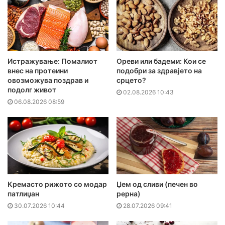
Истражување: Помалиот
Ореви или бадеми: Кои се
внес на протеини
подобри за здравјето на
овозможува поздрав и
срцето?
подолг живот
02.08.2026 10:43
06.08.2026 08:59
Кремасто рижото со модар
Џем од сливи (печен во
патлиџан
рерна)
30.07.2026 10:44
28.07.2026 09:41