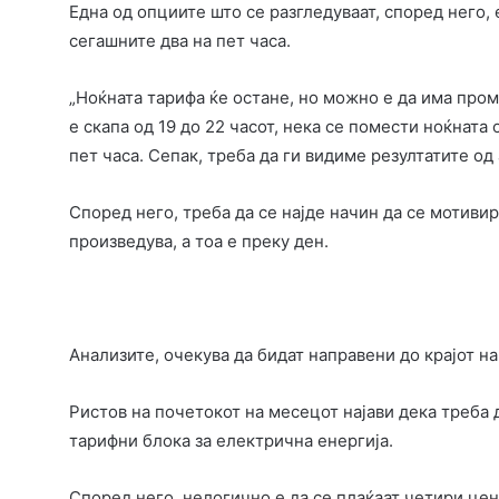
Една од опциите што се разгледуваат, според него,
сегашните два на пет часа.
„Ноќната тарифа ќе остане, но можно е да има пром
е скапа од 19 до 22 часот, нека се помести ноќната 
пет часа. Сепак, треба да ги видиме резултатите од 
Според него, треба да се најде начин да се мотивир
произведува, а тоа е преку ден.
Анализите, очекува да бидат направени до крајот на
Ристов на почетокот на месецот најави дека треба 
тарифни блока за електрична енергија.
Според него, нелогично е да се плаќаат четири цен