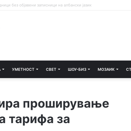
но лице за тешка сообраќајна несреќа во Радишани
А
УМЕТНОСТ
СВЕТ
ШОУ-БИЗ
МОЗАИК
С
зира проширување
а тарифа за