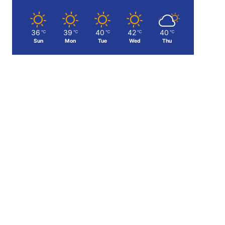
36
39
40
42
40
℃
℃
℃
℃
℃
Sun
Mon
Tue
Wed
Thu