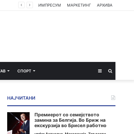
ИМПРЕСУМ
МАРКЕТИНГ
АРХИВА
Sidebar
Пребарај
ТАВ
СПОРТ
за
НАЈЧИТАНИ
Премиерот со семејството
замина за Белгија. Во Бриж на
екскурзија во Брисел работно
under
Актуелно
,
Македонија
,
Топ вести