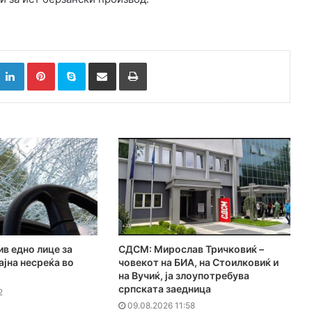
k
witter
LinkedIn
Pinterest
Skype
Сподели преку Е-маил
Испринтај
в едно лице за
СДСМ: Мирослав Тричковиќ –
јна несреќа во
човекот на БИА, на Стоилковиќ и
на Вучиќ, ја злоупотребува
српската заедница
2
09.08.2026 11:58