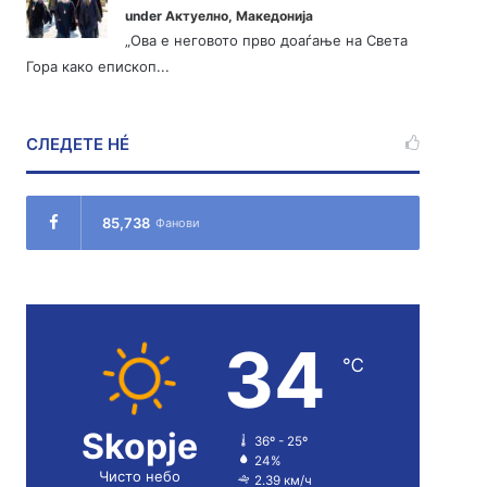
under
Актуелно
,
Македонија
„Ова е неговото прво доаѓање на Света
Гора како епископ...
СЛЕДЕТЕ НÉ
85,738
Фанови
34
℃
Skopje
36º - 25º
24%
Чисто небо
2.39 км/ч