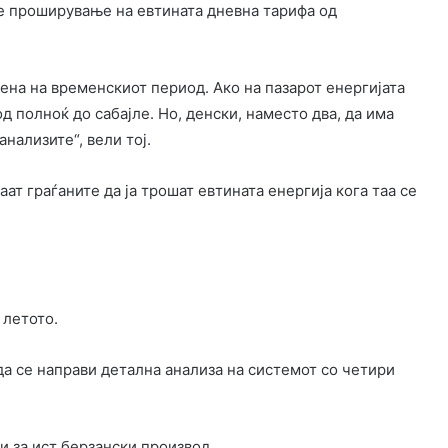
 е проширување на евтината дневна тарифа од
ена на временскиот период. Ако на пазарот енергијата
од полноќ до сабајле. Но, денски, наместо два, да има
анализите“, вели тој.
аат граѓаните да ја трошат евтината енергија кога таа се
 летото.
да се направи детална анализа на системот со четири
и за ист берзански производ.