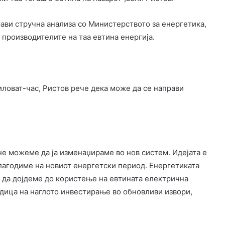
прави стручна анализа со Министерството за енергетика,
 производителите на таа евтина енергија.
киловат-час, Ристов рече дека може да се направи
не можеме да ја изменаџираме во нов систем. Идејата е
илагодиме на новиот енергетски период. Енергетиката
о да дојдеме до користење на евтината електрична
едица на наглото инвестирање во обновливи извори,