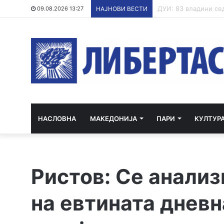
Постапка против ед
09.08.2026 13:27
НАЈНОВИ ВЕСТИ
НАСЛОВНА
МАКЕДОНИЈА
ПАРИ
КУЛТУР
Ристов: Се анали
на евтината дневн