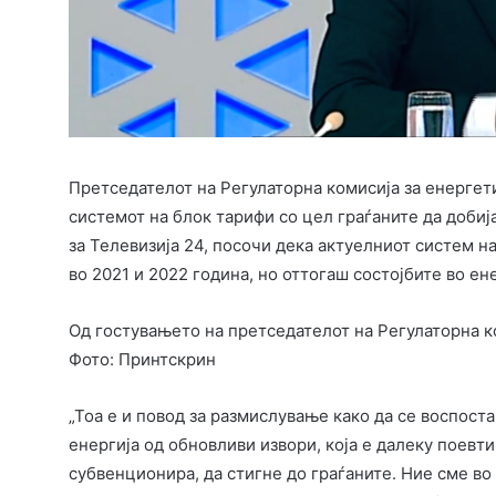
Претседателот на Регулаторна комисија за енергетик
системот на блок тарифи со цел граѓаните да добиј
за Телевизија 24, посочи дека актуелниот систем н
во 2021 и 2022 година, но оттогаш состојбите во е
Од гостувањето на претседателот на Регулаторна ко
Фото: Принтскрин
„Тоа е и повод за размислување како да се воспост
енергија од обновливи извори, која е далеку поевти
субвенционира, да стигне до граѓаните. Ние сме во