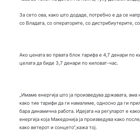
За сето ова, како што додаде, потребно е да се на
со Владата, со операторите, со дистрибиутерите, со
Ако цената во првата блок тарифа е 4,7 денари по 
целата да биде 3,7 денари по киловат-час.
„Имаме енергија што ја произведува државата, ама 
како тие тарифи да ги намалиме, односно да ги пр
бара динамична работа. Идејата на регуларот е как
енергија која Македонија ја произведува како посл
како ветерот и сонцето“,кажа тој.