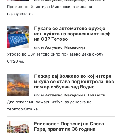
Премиерот, Христијан Мицкоски, замина на
најавуваната е...
Пукале со автоматско оружје
кон куќата на поранешниот шеф
на СВР Тетово
under
Актуелно
,
Македонија
Утрово во СВР Тетово било пријавено дека околу
04:20 ча...
Пожар кај Волково во кој изгоре
и куќа се става под контрола, нов
пожар избувна зад Водно
under
Актуелно
,
Македонија
,
Топ вести
Два поголеми пожари избувнаа денеска на
територијата на...
Епископот Партениј на Света
Гора, првпат по 36 години