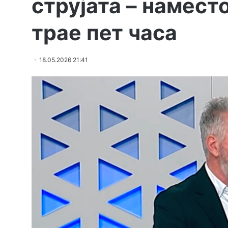
струјата – намест
трае пет часа
18.05.2026 21:41