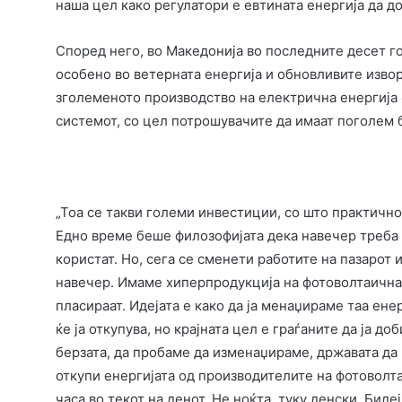
наша цел како регулатори е евтината енергија да до
Според него, во Македонија во последните десет г
особено во ветерната енергија и обновливите извори
зголеменото производство на електрична енергија 
системот, со цел потрошувачите да имаат поголем 
„Тоа се такви големи инвестиции, со што практично
Едно време беше филозофијата дека навечер треба д
користат. Но, сега се сменети работите на пазарот и
навечер. Имаме хиперпродукција на фотоволтаична е
пласираат. Идејата е како да ја менаџираме таа ене
ќе ја откупува, но крајната цел е граѓаните да ја до
берзата, да пробаме да изменаџираме, државата да 
откупи енергијата од производителите на фотоволт
часа во текот на денот. Не ноќта, туку денски. Биде