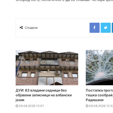
Faceboo
T
Сподели
ДУИ: 83 владини седници без
Постапка проти
објавени записници на албански
тешка сообраќа
јазик
Радишани
09.08.2026 13:01
09.08.2026 12:3