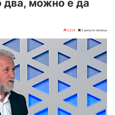
о два, можно е да
9,229
2 минути читање