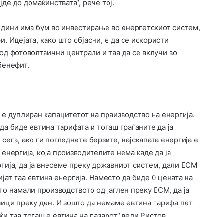
јде до домаќинствата“, рече тој.
одини има бум во инвестирање во енергетскиот систем,
. Идејата, како што објасни, е да се искористи
од фотоволтаични централи и таа да се вклучи во
бенефит.
 е дуплиран капацитетот на праизводство на енергија.
а биде евтина тарифата и тогаш граѓаните да ја
 сега, ако ги погледнете берзите, најскапата енергија е
нергија, која производителите нема каде да ја
ргија, да ја внесеме преку државниот систем, дали ЕСМ
бијат таа евтина енергија. Наместо да биде 0 цената на
го намали производството од јаглен преку ЕСМ, да ја
аици преку ден. И зошто да немаме евтина тарифа пет
јќи таа тогаш е евтина на пазарот“,вели Ристов.