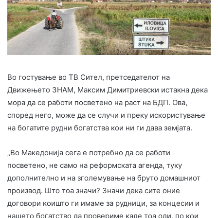
Во гостување во ТВ Сител, претседателот на
Движењето ЗНАМ, Максим Димитриевски истакна дека
мора да се работи посветено на раст на БДП. Ова,
според него, може да се случи и преку искористување
на богатите рудни богатства кои ни ги дава земјата.
„Во Македонија сега е потребно да се работи
посветено, не само на реформската агенда, туку
дополнително и на зголемување на бруто домашниот
производ. Што тоа значи? Значи дека сите оние
договори коишто ги имаме за рудници, за концесии и
нашето богатство да провериме каде тоа оди, по кои