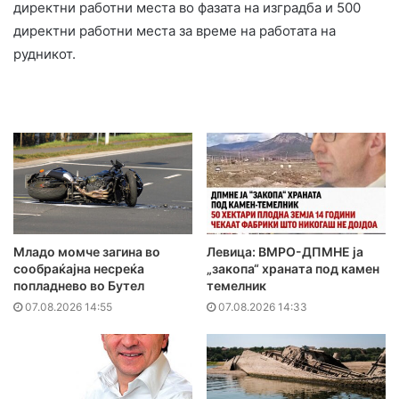
директни работни места во фазата на изградба и 500
директни работни места за време на работата на
рудникот.
Младо момче загина во
Левица: ВМРО-ДПМНЕ ја
сообраќајна несреќа
„закопа“ храната под камен
попладнево во Бутел
темелник
07.08.2026 14:55
07.08.2026 14:33