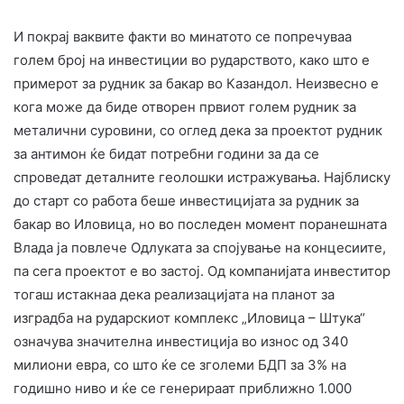
И покрај ваквите факти во минатото се попречуваа
голем број на инвестиции во рударството, како што е
примерот за рудник за бакар во Казандол. Неизвесно е
кога може да биде отворен првиот голем рудник за
металични суровини, со оглед дека за проектот рудник
за антимон ќе бидат потребни години за да се
спроведат деталните геолошки истражувања. Најблиску
до старт со работа беше инвестицијата за рудник за
бакар во Иловица, но во последен момент поранешната
Влада ја повлече Одлуката за спојување на концесиите,
па сега проектот е во застој. Од компанијата инвеститор
тогаш истакнаа дека реализацијата на планот за
изградба на рударскиот комплекс „Иловица – Штука“
означува значителна инвестиција во износ од 340
милиони евра, со што ќе се зголеми БДП за 3% на
годишно ниво и ќе се генерираат приближно 1.000