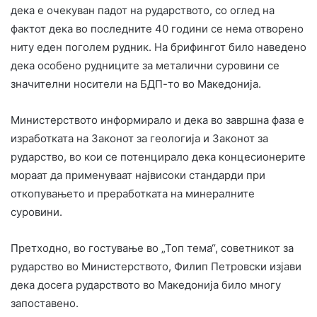
дека е очекуван падот на рударството, со оглед на
фактот дека во последните 40 години се нема отворено
ниту еден поголем рудник. На брифингот било наведено
дека особено рудниците за металични суровини се
значителни носители на БДП-то во Македонија.
Министерството информирало и дека во завршна фаза е
изработката на Законот за геологија и Законот за
рударство, во кои се потенцирало дека концесионерите
мораат да применуваат највисоки стандарди при
откопувањето и преработката на минералните
суровини.
Претходно, во гостување во „Топ тема“, советникот за
рударство во Министерството, Филип Петровски изјави
дека досега рударството во Македонија било многу
запоставено.