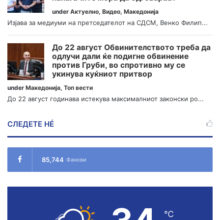
under
Актуелно
,
Видео
,
Македонија
Изјава за медиуми на претседателот на СДСМ, Венко Филип...
До 22 август Обвинителството треба да
одлучи дали ќе подигне обвинение
против Груби, во спротивно му се
укинува куќниот притвор
under
Македонија
,
Топ вести
До 22 август годинава истекува максималниот законски ро...
СЛЕДЕТЕ НÉ
85,744
Фанови
℃