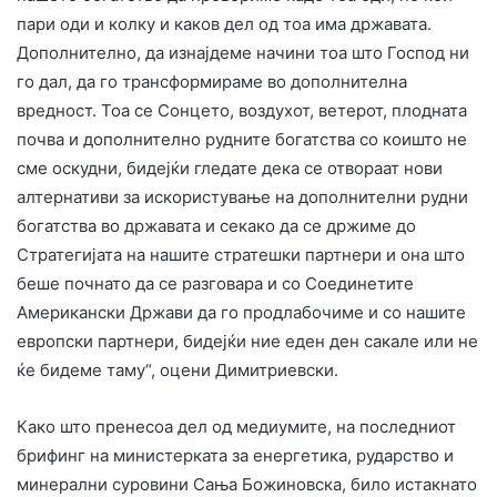
пари оди и колку и каков дел од тоа има државата.
Дополнително, да изнајдеме начини тоа што Господ ни
го дал, да го трансформираме во дополнителна
вредност. Тоа се Сонцето, воздухот, ветерот, плодната
почва и дополнително рудните богатства со коишто не
сме оскудни, бидејќи гледате дека се отвораат нови
алтернативи за искористување на дополнителни рудни
богатства во државата и секако да се држиме до
Стратегијата на нашите стратешки партнери и она што
беше почнато да се разговара и со Соединетите
Американски Држави да го продлабочиме и со нашите
европски партнери, бидејќи ние еден ден сакале или не
ќе бидеме таму“, оцени Димитриевски.
Како што пренесоа дел од медиумите, на последниот
брифинг на министерката за енергетика, рударство и
минерални суровини Сања Божиновска, било истакнато