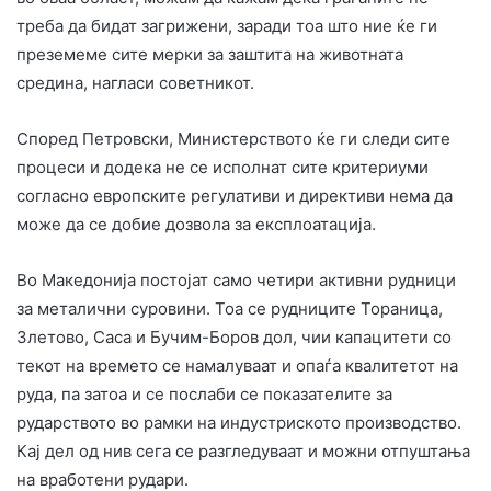
треба да бидат загрижени, заради тоа што ние ќе ги
преземеме сите мерки за заштита на животната
средина, нагласи советникот.
Според Петровски, Министерството ќе ги следи сите
процеси и додека не се исполнат сите критериуми
согласно европските регулативи и директиви нема да
може да се добие дозвола за експлоатација.
Во Македонија постојат само четири активни рудници
за металични суровини. Тоа се рудниците Тораница,
Злетово, Саса и Бучим-Боров дол, чии капацитети со
текот на времето се намалуваат и опаѓа квалитетот на
руда, па затоа и се послаби се показателите за
рударството во рамки на индустриското производство.
Кај дел од нив сега се разгледуваат и можни отпуштања
на вработени рудари.