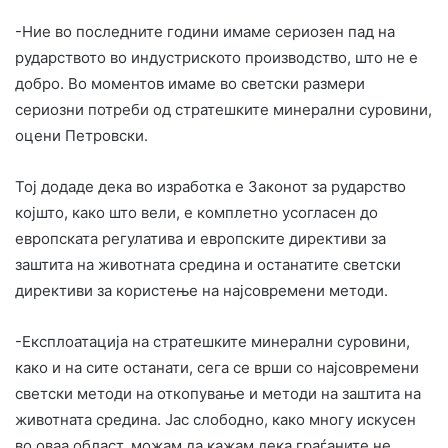
-Ние во последните години имаме сериозен пад на
рударството во индустриското производство, што не е
добро. Во моментов имаме во светски размери
сериозни потреби од стратешките минерални суровини,
оцени Петровски.
Тој додаде дека во изработка е Законот за рударство
којшто, како што вели, е комплетно усогласен до
европската регулатива и европските директиви за
заштита на животната средина и останатите светски
директиви за користење на најсовремени методи.
-Експлоатација на стратешките минерални суровини,
како и на сите останати, сега се врши со најсовремени
светски методи на откопување и методи на заштита на
животната средина. Јас слободно, како многу искусен
во оваа област, можам да кажам дека граѓаните не