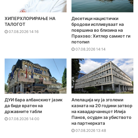
ХИПЕРХЛОРИРАЊЕ НА
Десетици нацистички
ТАЛОГОТ
бродови испливуваат на
површина во близина на
07.08.2026 14:16
Прахово: Хитлер самиот ги
потопил
07.08.2026 14:14
ДУИ бара албанскиот јазик
Апелација му ја зголеми
да биде вратен на
казната на 20 години затвор
државните табли
на кавадарчанецот Илија
Панов, осуден за убиството
07.08.2026 14:00
на партнерката
07.08.2026 13:48