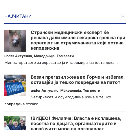
НАЈЧИТАНИ
Странски медицински експерт ќе
решава дали имало лекарска грешка при
пораѓајот на струмичанката која остана
неподвижна
under
Актуелно
,
Македонија
,
Топ вести
Министерството за здравство ја информира јавноста дека...
Возач прегазил жена во Ѓорче и избегал,
оставајќи ја тешко повредена на патот
under
Актуелно
,
Македонија
,
Топ вести
Четириесет и осумгодишна жена е тешко
повредена откако...
(ВИДЕО) Филипче: Власта е исплашена,
посегна по децата, организаторите и
напаѓачите мора да одговараат