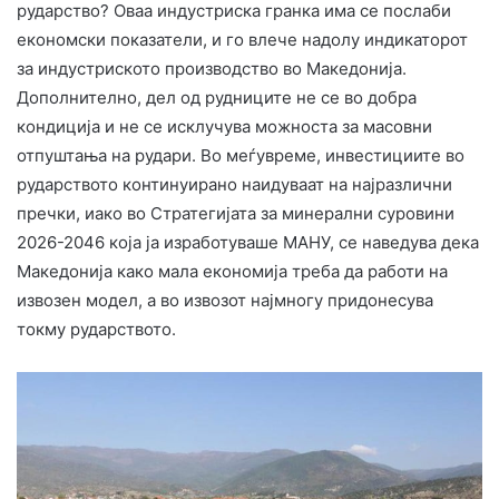
рударство? Оваа индустриска гранка има се послаби
економски показатели, и го влече надолу индикаторот
за индустриското производство во Македонија.
Дополнително, дел од рудниците не се во добра
кондиција и не се исклучува можноста за масовни
отпуштања на рудари. Во меѓувреме, инвестициите во
рударството континуирано наидуваат на најразлични
пречки, иако во Стратегијата за минерални суровини
2026-2046 која ја изработуваше МАНУ, се наведува дека
Македонија како мала економија треба да работи на
извозен модел, а во извозот најмногу придонесува
токму рударството.