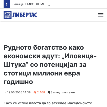
Левица: ВМРО-ДПМНЕ ја „закопа“ храната под камен темелник
М
Рудното богатство како
економски адут: „Иловица-
Штука“ со потенцијал за
стотици милиони евра
годишно
19.05.2026 14:38
2,408
3 минути читање
Како ќе успее власта да го заживее македонското