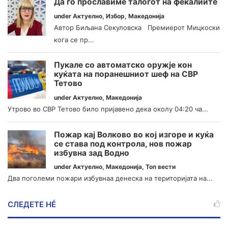
Да го прославиме талогот на фекалиите
under
Актуелно
,
Избор
,
Македонија
Автор Биљана Секуловска Премиерот Мицкоски
кога се пр...
Пукале со автоматско оружје кон
куќата на поранешниот шеф на СВР
Тетово
under
Актуелно
,
Македонија
Утрово во СВР Тетово било пријавено дека околу 04:20 ча...
Пожар кај Волково во кој изгоре и куќа
се става под контрола, нов пожар
избувна зад Водно
under
Актуелно
,
Македонија
,
Топ вести
Два поголеми пожари избувнаа денеска на територијата на...
СЛЕДЕТЕ НÉ