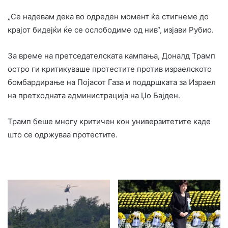
„Се надевам дека во одреден момент ќе стигнеме до
крајот бидејќи ќе се ослободиме од нив“, изјави Рубио.
За време на претседателската кампања, Доналд Трамп
остро ги критикуваше протестите против израелското
бомбардирање на Појасот Газа и поддршката за Израел
на претходната администрација на Џо Бајден.
Трамп беше многу критичен кон универзитетите каде
што се одржуваа протестите.