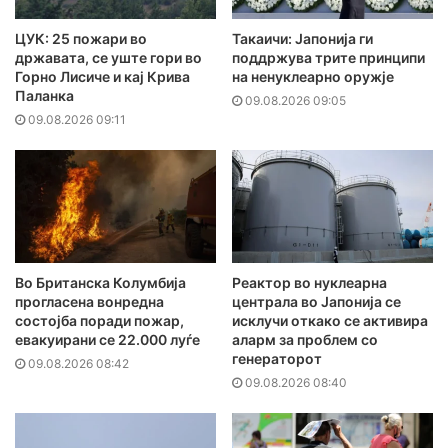
ЦУК: 25 пожари во
Такаичи: Јапонија ги
државата, се уште гори во
поддржува трите принципи
Горно Лисиче и кај Крива
на ненуклеарно оружје
Паланка
09.08.2026 09:05
09.08.2026 09:11
Во Британска Колумбија
Реактор во нуклеарна
прогласена вонредна
централа во Јапонија се
состојба поради пожар,
исклучи откако се активира
евакуирани се 22.000 луѓе
аларм за проблем со
генераторот
09.08.2026 08:42
09.08.2026 08:40