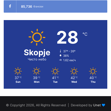
85,736
Фанови
28
℃
Skopje
37º - 26º
38%
Чисто небо
1.62 км/ч
37
39
41
42
40
℃
℃
℃
℃
℃
Sun
Mon
Tue
Wed
Thu
© Copyright 2026, All Rights Reserved | Developed by
Unet