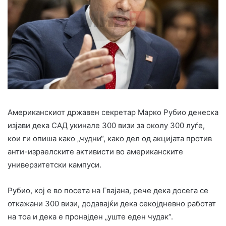
Американскиот државен секретар Марко Рубио денеска
изјави дека САД укинале 300 визи за околу 300 луѓе,
кои ги опиша како „чудни“, како дел од акцијата против
анти-израелските активисти во американските
универзитетски кампуси.
Рубио, кој е во посета на Гвајана, рече дека досега се
откажани 300 визи, додавајќи дека секојдневно работат
на тоа и дека е пронајден „уште еден чудак“.