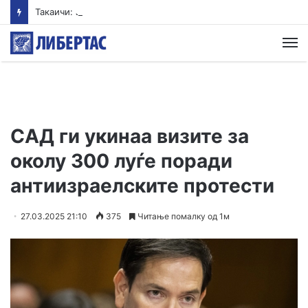
Такаичи: Јапонија ги поддржува трите принципи на ненуклеарно оружје
М
САД ги укинаа визите за
околу 300 луѓе поради
антиизраелските протести
27.03.2025 21:10
375
Читање помалку од 1м