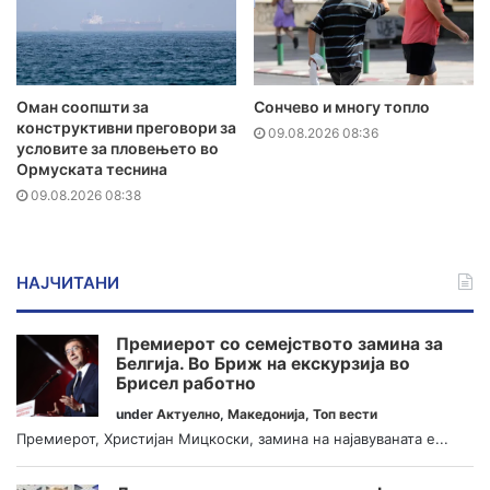
Оман соопшти за
Сончево и многу топло
конструктивни преговори за
09.08.2026 08:36
условите за пловењето во
Ормуската теснина
09.08.2026 08:38
НАЈЧИТАНИ
Премиерот со семејството замина за
Белгија. Во Бриж на екскурзија во
Брисел работно
under
Актуелно
,
Македонија
,
Топ вести
Премиерот, Христијан Мицкоски, замина на најавуваната е...