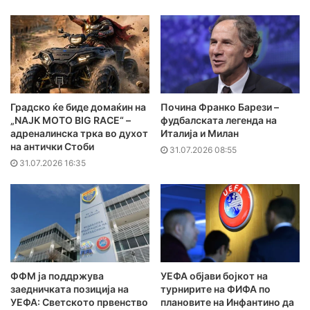
Градско ќе биде домаќин на
Почина Франко Барези –
„NAJK MOTO BIG RACE“ –
фудбалската легенда на
адреналинска трка во духот
Италија и Милан
на антички Стоби
31.07.2026 08:55
31.07.2026 16:35
ФФМ ја поддржува
УЕФА објави бојкот на
заедничката позиција на
турнирите на ФИФА по
УЕФА: Светското првенство
плановите на Инфантино да