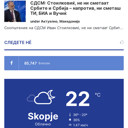
СДСМ: Стоилковиќ, не ни сметаат
Србите и Србија – напротив, ни сметаш
ТИ, БИА и Вучиќ
under
Актуелно
,
Македонија
Соопштение на СДСМ Иван Стоилковиќ, не ни сметаат Србит...
СЛЕДЕТЕ НÉ
85,747
Фанови
22
℃
Skopje
36º - 20º
36%
Облачно
1.47 км/ч