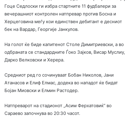
Гоце Седлоски ги избра стартните 11 фудбалери за
вечерашниот контролен натпревар против Босна и
Херцеговина меѓу кои единствен дебитант е десниот
бек на Вардар, Георгије Јанкулов.
На голот ќе биде капитенот Столе Димитриевски, а во
одбраната се стандардните Ѓоко Зајков, Висар Муслиу,
Дарко Велковски и Херера.
Средниот ред го сочинуваат Бобан Николов, Јани
Атанасов и Елиф Елмас, додека во нападот ќе бидат
Бојан Миовски и Елмин Растодер.
Натпреварот на стадионот „Асим Ферхатовиќ“ во
Сараево започнува во 20:30 часот.