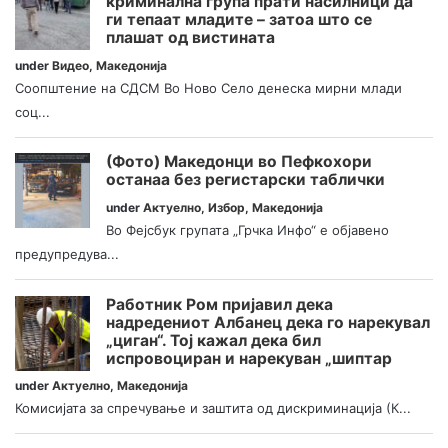
криминална група прати насилници да
ги тепаат младите – затоа што се
плашат од вистината
under
Видео
,
Македонија
Соопштение на СДСМ Во Ново Село денеска мирни млади
соц...
(Фото) Македонци во Пефкохори
останаа без регистарски таблички
under
Актуелно
,
Избор
,
Македонија
Во Фејсбук групата „Грчка Инфо“ е објавено
предупредува...
Работник Ром пријавил дека
надредениот Албанец дека го нарекувал
„циган“. Тој кажал дека бил
испровоциран и нарекуван „шиптар
under
Актуелно
,
Македонија
Комисијата за спречување и заштита од дискриминација (К...