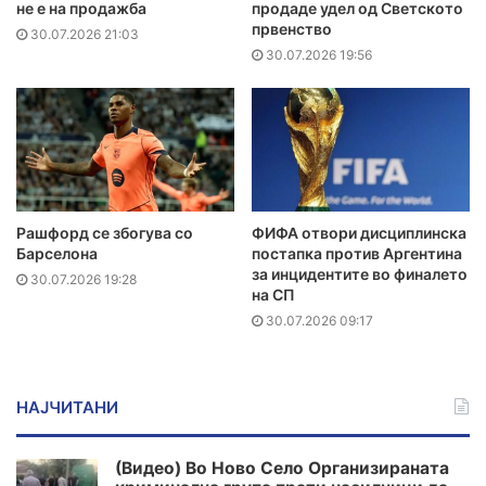
не е на продажба
продаде удел од Светското
првенство
30.07.2026 21:03
30.07.2026 19:56
Рашфорд се збогува со
ФИФА отвори дисциплинска
Барселона
постапка против Аргентина
за инцидентите во финалето
30.07.2026 19:28
на СП
30.07.2026 09:17
НАЈЧИТАНИ
(Видео) Во Ново Село Организираната