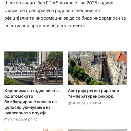
Шенген зоната без ETIAS до крајот на 2026 година.
Сепак, се препорачува редовно следење на
официјалните информации за да се биде информиран за
евентуални промени во регулативите
Хирошима на годишнината
Австрија регистрира нов
од атомското
температурен рекорд
бомбардирање повика на
06.08.2026 08:54
целосно укинување на
нуклеарното оружје
06.08.2026 09:07