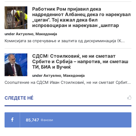
Работник Ром пријавил дека
надредениот Албанец дека го нарекувал
„циган“. Тој кажал дека бил
испровоциран и нарекуван „шиптар
under
Актуелно
,
Македонија
Комисијата за спречување и заштита од дискриминација (К...
СДСМ: Стоилковиќ, не ни сметаат
Србите и Србија – напротив, ни сметаш
ТИ, БИА и Вучиќ
under
Актуелно
,
Македонија
Соопштение на СДСМ Иван Стоилковиќ, не ни сметаат Србит...
СЛЕДЕТЕ НÉ
85,747
Фанови