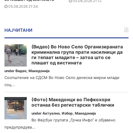
05.08.2026 21:12
05.08.2026 21:34
НАЈЧИТАНИ
(Видео) Во Ново Село Организираната
криминална група прати насилници да
ги тепаат младите – затоа што се
плашат од вистината
under
Видео
,
Македонија
Соопштение на СДСМ Во Ново Село денеска мирни млади
соц...
(Фото) Македонци во Пефкохори
останаа без регистарски таблички
under
Актуелно
,
Избор
,
Македонија
Во Фејсбук групата „Грчка Инфо“ е објавено
предупредува...