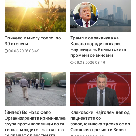
Сончево и многу топло, до
Трамп и се заканува на
39 степени
Канада поради пожари.
Научниците: Климатските
06.08.2026 08:49
промени се виновни
06.08.2026 08:46
(Видео) Во Ново Село
Клековски: Најголем дел од
Организираната криминална
пациентите сo
група прати насилници да ги
западнонилска треска се од
тепаат младите – затоа што
Скопскиот регион и Велес
се плашат од вистината