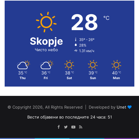
28
℃
Skopje
35º - 26º
28%
Чисто небо
1.31 км/ч
35
36
38
39
40
℃
℃
℃
℃
℃
Thu
Fri
Sat
Sun
Mon
© Copyright 2026, All Rights Reserved | Developed by
Unet
Вести објавени во последните 24 часа: 51
Facebook
Twitter
YouTube
RSS