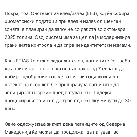
Покрај тоа, Системот за влез/излез (EES), кој ќе собира
биометриски податоци при влез и излез од Шенген
зоната, е планиран да започне со работа во октомври
2025 година. Овој систем има за цел да ја модернизира
граничната контрола и да спречи идентитетски измами. ​
Кога ETIAS ќе стане задолжителен, патниците ќе треба
да аплицираат онлајн, да платат такса од 7 евра, и да
добијат одобрение кое ќе важи три години или до
истекот на пасошот. Се препорачува патниците да
аплицираат навреме пред патувањето, бидејќи
процесирањето може да трае од неколку минути до 30
дена. ​
Овие одложувања значат дека патниците од Северна
Македонија ќе можат да продолжат да патуваат во