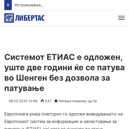
Истражување: Помалиот внес на протеини овозможува поздрав и подолг живот
М
Системот ЕТИАС е одложен,
уште две години ќе се патува
во Шенген без дозвола за
патување
28.03.2025 12:48
331
Читање помалку од 1м
Европската унија повторно го одложи воведувањето на
Европскиот систем за информации и овластување за
патување (ETIAS), кој сега се очекува да стане