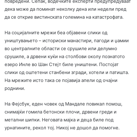
повредени. Сепак, водечките експерти предупредуваат
дека може да поминат неколку дена или недели пред
да се открие вистинската големина на катастрофата.
На социјалните мрежи беа објавени слики од
уништувањето – историски манастири, пагоди и џамии
во централните области се срушиле или делумно
срушиле, а дрвени куќи на столбови околу познатото
езеро Инле во Шан Стејт биле уништени. Постојат
слики од оштетени станбени згради, хотели и патишта.
На мрежите исто така се појавија апели од очајни
роднини.
На Фејсбук, еден човек од Мандале повикал помош,
снимајќи гомила бетонски плочи, дрвени греди и
метални шипки. Неговата мајка и деца биле под
урнатините, рекол тој. Никој не дошол да помогне.