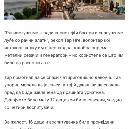
“Расчистувавме згради користејќи багери и спасувавме
луѓе со рачни алати”, рекол Тар Нге, волонтер кој
истакнал колку им е неопходна подобра опрема –
метални резачи и генератори – но користеле се што им
било на располагање.
Тар помогнал да се спаси четиригодишно девојче. Таа
упорно молела да ја спаси, а тој ѝ давал шише со вода
пред да биде извлечена од прашната урнатина.
Девојчето било меѓу 12 деца кои биле спасени, заедно
со четири воспитувачи.
За жалост, 16 деца и воспитувачка биле пронајдени