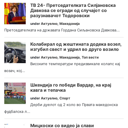
ТВ 24- Претседателката Силјановска
Давкова се огради од случајот со
разузнавачот Тодоровски
under
Актуелно
,
Македонија
Претседателката на државата Гордана Сиљановска Давкова...
Колабирал од жештината додека возел,
изгубил свест и удрил во друго возило
under
Актуелно
,
Македонија
,
Топ вести
Високите температури предизвикале колапс кај
возач, кој...
Шкендија го победи Вардар, на крај
кавга и тепачка
under
Актуелно
,
Спорт
Дерби дуелот од 2 коло во Првата македонска
фудбалска л...
Мицкоски со видео ја слави