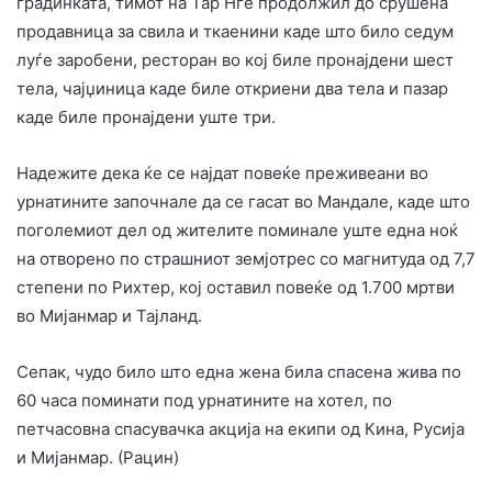
градинката, тимот на Тар Нге продолжил до срушена
продавница за свила и ткаенини каде што било седум
луѓе заробени, ресторан во кој биле пронајдени шест
тела, чајџиница каде биле откриени два тела и пазар
каде биле пронајдени уште три.
Надежите дека ќе се најдат повеќе преживеани во
урнатините започнале да се гасат во Мандале, каде што
поголемиот дел од жителите поминале уште една ноќ
на отворено по страшниот земјотрес со магнитуда од 7,7
степени по Рихтер, кој оставил повеќе од 1.700 мртви
во Мијанмар и Тајланд.
Сепак, чудо било што една жена била спасена жива по
60 часа поминати под урнатините на хотел, по
петчасовна спасувачка акција на екипи од Кина, Русија
и Мијанмар. (Рацин)