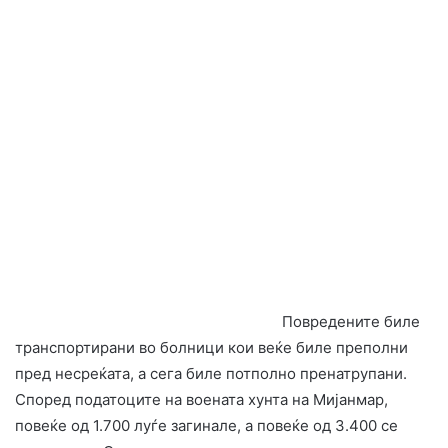
Повредените биле
транспортирани во болници кои веќе биле преполни
пред несреќата, а сега биле потполно пренатрупани.
Според податоците на воената хунта на Мијанмар,
повеќе од 1.700 луѓе загинале, а повеќе од 3.400 се