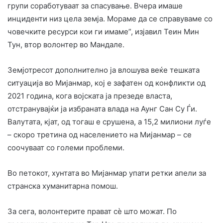
групи соработуваат за спасување. Вчера имаше
инциденти низ цела земја. Мораме да се справуваме со
човечките ресурси кои ги имаме”, изјавил Теин Мин
Тун, втор волонтер во Мандале.
Земјотресот дополнително ја влошува веќе тешката
ситуација во Мијанмар, кој е зафатен од конфликти од
2021 година, кога војската ја презеде власта,
отстранувајќи ја избраната влада на Аунг Сан Су Ѓи.
Валутата, кјат, од тогаш е срушена, а 15,2 милиони луѓе
– скоро третина од населението на Мијанмар – се
соочуваат со големи проблеми.
Во петокот, хунтата во Мијанмар упати ретки апели за
странска хуманитарна помош.
За сега, волонтерите прават сѐ што можат. По