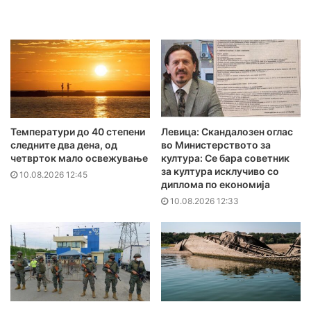
Температури до 40 степени
Левица: Скандалозен оглас
следните два дена, од
во Министерството за
четврток мало освежување
култура: Се бара советник
за култура исклучиво со
10.08.2026 12:45
диплома по економија
10.08.2026 12:33