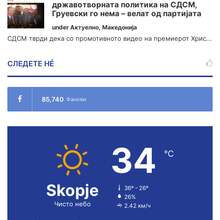
државотворната политика на СДСМ,
Груевски го нема – велат од партијата
under
Актуелно
,
Македонија
СДСМ тврди дека со промотивното видео на премиерот Хрис...
СЛЕДЕТЕ НÉ
85,740
Фанови
34
℃
Skopje
36º - 26º
26%
Чисто небо
2.42 км/ч