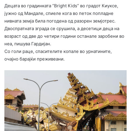
Децата во градинката “Bright Kids” во градот Киуксе,
јужно од Мандале, спиеле кога во петок попладне
нивната земја била погодена од разорен земјотрес.
Двоспратната зграда се срушила, а десетици деца на
возраст од две до четири години останале заробени во
неа, пишува Гардијан.
Со голи раце, спасителите копале во урнатините,
очајно барајќи преживеани.