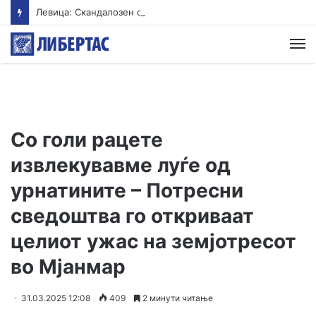
Левица: Скандалозен оглас во Министерството за култура: Се бара советник за култура исклучиво со диплома по економија
М
Со голи рацете
извлекувавме луѓе од
урнатините – Потресни
сведоштва го откриваат
целиот ужас на земјотресот
во Мјанмар
31.03.2025 12:08
409
2 минути читање