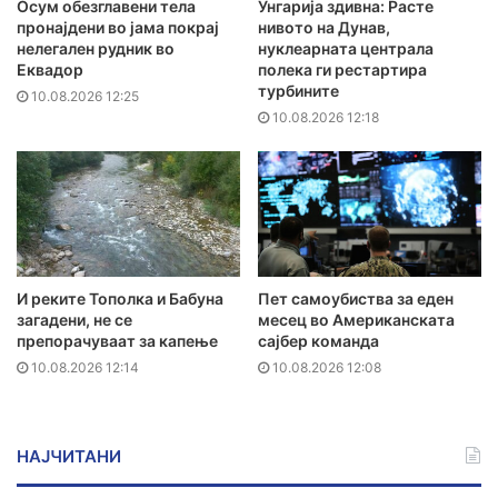
Осум обезглавени тела
Унгарија здивна: Расте
пронајдени во јама покрај
нивото на Дунав,
нелегален рудник во
нуклеарната централа
Еквадор
полека ги рестартира
турбините
10.08.2026 12:25
10.08.2026 12:18
И реките Тополка и Бабуна
Пет самоубиства за еден
загадени, не се
месец во Американската
препорачуваат за капење
сајбер команда
10.08.2026 12:14
10.08.2026 12:08
НАЈЧИТАНИ