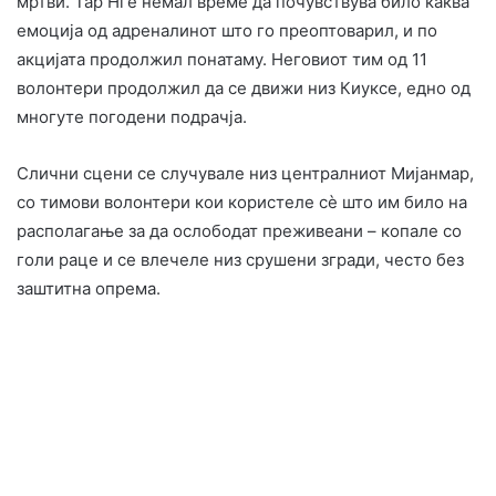
мртви. Тар Нге немал време да почувствува било каква
емоција од адреналинот што го преоптоварил, и по
акцијата продолжил понатаму. Неговиот тим од 11
волонтери продолжил да се движи низ Киуксе, едно од
многуте погодени подрачја.
Слични сцени се случувале низ централниот Мијанмар,
со тимови волонтери кои користеле сѐ што им било на
располагање за да ослободат преживеани – копале со
голи раце и се влечеле низ срушени згради, често без
заштитна опрема.