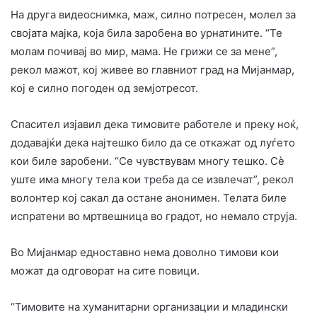
На друга видеоснимка, маж, силно потресен, молел за
својата мајка, која била заробена во урнатините. “Те
молам почивај во мир, мама. Не грижи се за мене”,
рекол мажот, кој живее во главниот град на Мијанмар,
кој е силно погоден од земјотресот.
Спасител изјавил дека тимовите работеле и преку ноќ,
додавајќи дека најтешко било да се откажат од луѓето
кои биле заробени. “Се чувствувам многу тешко. Сѐ
уште има многу тела кои треба да се извлечат”, рекол
волонтер кој сакал да остане анонимен. Телата биле
испратени во мртвешница во градот, но немало струја.
Во Мијанмар едноставно нема доволно тимови кои
можат да одговорат на сите повици.
“Тимовите на хуманитарни организации и младински