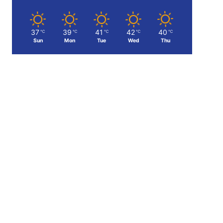
37
39
41
42
40
℃
℃
℃
℃
℃
Sun
Mon
Tue
Wed
Thu