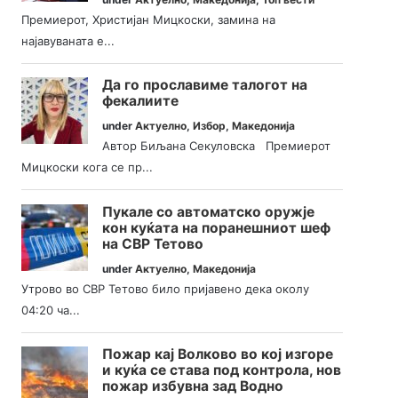
Премиерот, Христијан Мицкоски, замина на
најавуваната е...
Да го прославиме талогот на
фекалиите
under
Актуелно
,
Избор
,
Македонија
Автор Биљана Секуловска Премиерот
Мицкоски кога се пр...
Пукале со автоматско оружје
кон куќата на поранешниот шеф
на СВР Тетово
under
Актуелно
,
Македонија
Утрово во СВР Тетово било пријавено дека околу
04:20 ча...
Пожар кај Волково во кој изгоре
и куќа се става под контрола, нов
пожар избувна зад Водно