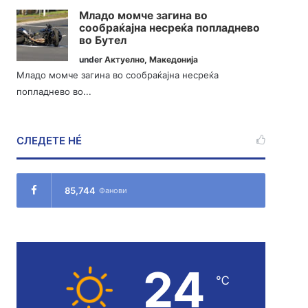
Младо момче загина во
сообраќајна несреќа попладнево
во Бутел
under
Актуелно
,
Македонија
Младо момче загина во сообраќајна несреќа
попладнево во...
СЛЕДЕТЕ НÉ
85,744
Фанови
24
℃