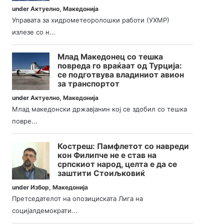
under
Актуелно
,
Македонија
Управата за хидрометеоролошки работи (УХМР)
излезе со н...
Млад Македонец со тешка
повреда го враќаат од Турција:
се подготвува владиниот авион
за транспортот
under
Актуелно
,
Македонија
Млад македонски државјанин кој се здобил со тешка
повре...
Костреш: Памфлетот со навреди
кон Филипче не е став на
српскиот народ, целта е да се
заштити Стоиљковиќ
under
Избор
,
Македонија
Претседателот на опозициската Лига на
социјалдемократи...