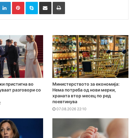
k
witter
LinkedIn
Pinterest
Skype
Сподели преку Е-маил
Испринтај
ки пристигна во
Министерството за економија:
куваат разговори со
Нема потреба од нови мерки,
храната втор месец по ред
поевтинува
2
07.08.2026 22:10