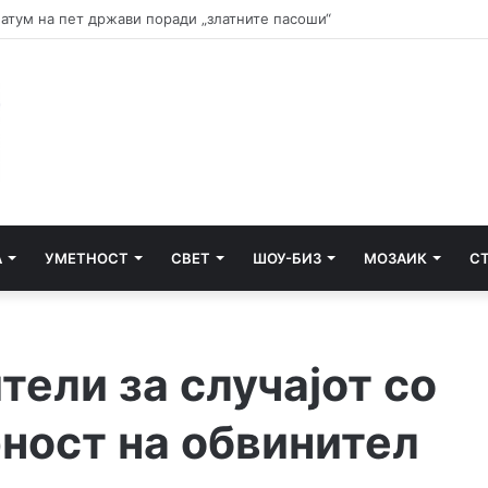
 почнува судењето за убиството на Тупак Шакур
А
УМЕТНОСТ
СВЕТ
ШОУ-БИЗ
МОЗАИК
С
тели за случајот со
ност на обвинител