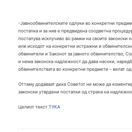
-Јавнообвинителските одлуки во конкретни предмет
постапка и за нив е предвидена соодветна процедур
постапува исклучиво во рамки на своите законски н
или исходот на конкретни истражни и обвинителски
обвинители и Законот за јавното обвинителство, Со
и нема законска надлежност да дава насоки, наредб
обвинителствата во конкретни предмети – велат од
Оттаму додаваат дека Советот не може да коментир
законски утврдени постапки од страна на надлежно
Целиот текст
ТУКА