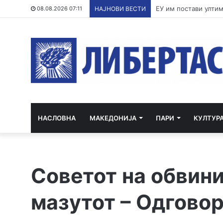
По речиси 30 години
08.08.2026 07:11
НАЈНОВИ ВЕСТИ
НАСЛОВНА
МАКЕДОНИЈА
ПАРИ
КУЛТУР
Советот на обвини
мазутот – Одговор