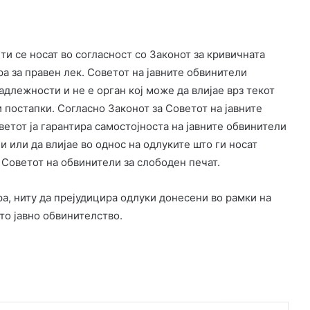
и се носат во согласност со Законот за кривичната
а за правен лек. Советот на јавните обвинители
адлежности и не е орган кој може да влијае врз текот
 постапки. Согласно Законот за Советот на јавните
ветот ја гарантира самостојноста на јавните обвинители
и или да влијае во однос на одлуките што ги носат
 Советот на обвинители за слободен печат.
а, ниту да прејудицира одлуки донесени во рамки на
то јавно обвинителство.