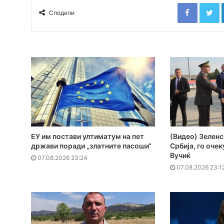
Faceboo
T
Сподели
ЕУ им постави ултиматум на пет
(Видео) Зеленс
држави поради „златните пасоши“
Србија, го оче
Вучиќ
07.08.2026 23:24
07.08.2026 23:1