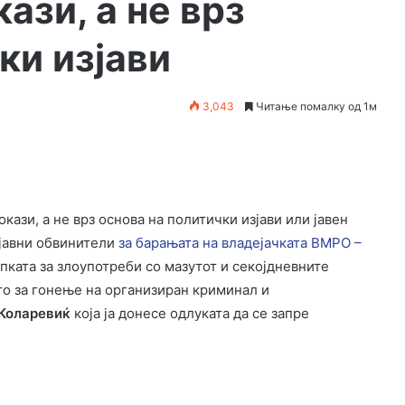
ази, а не врз
ки изјави
3,043
Читање помалку од 1м
кази, а не врз основа на политички изјави или јавен
 јавни обвинители
за барањата на владејачката ВМРО –
пката за злоупотреби со мазутот и секојдневните
то за гонење на организиран криминал и
Коларевиќ
која ја донесе одлуката да се запре