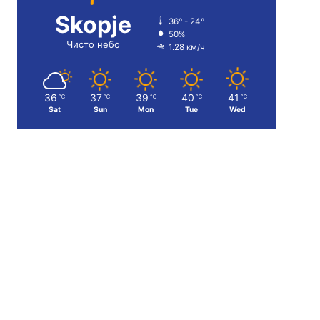
Skopje
36º - 24º
50%
Чисто небо
1.28 км/ч
36
37
39
40
41
℃
℃
℃
℃
℃
Sat
Sun
Mon
Tue
Wed