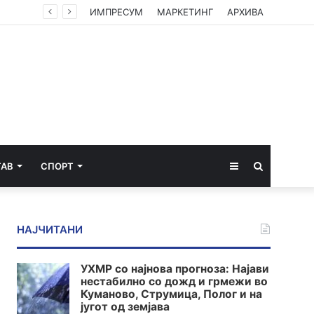
ИМПРЕСУМ
МАРКЕТИНГ
АРХИВА
Sidebar
Пребарај
ТАВ
СПОРТ
за
НАЈЧИТАНИ
УХМР со најнова прогноза: Најави
нестабилно со дожд и грмежи во
Куманово, Струмица, Полог и на
југот од земјава