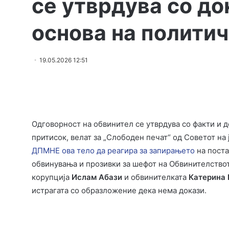
се утврдува со док
основа на политич
19.05.2026 12:51
Одговорност на обвинител се утврдува со факти и до
притисок, велат за „Слободен печат“ од Советот на
ДПМНЕ ова тело да реагира за запирањето
на поста
обвинувања и прозивки за шефот на Обвинителство
корупција
Ислам Абази
и обвинителката
Катерина 
истрагата со образложение дека нема докази.