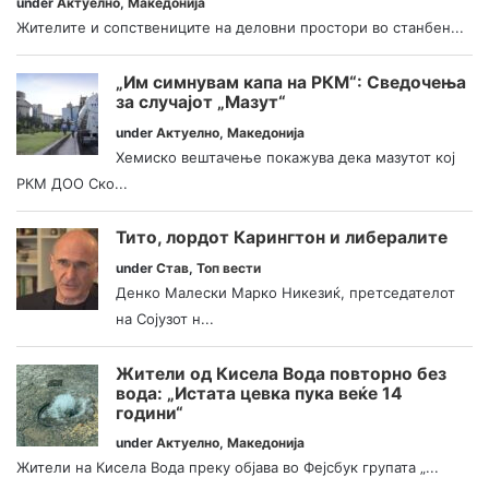
under
Актуелно
,
Македонија
Жителите и сопствениците на деловни простори во станбен...
„Им симнувам капа на РКМ“: Сведочења
за случајот „Мазут“
under
Актуелно
,
Македонија
Хемиско вештачење покажува дека мазутот кој
РКМ ДОО Ско...
Тито, лордот Карингтон и либералите
under
Став
,
Топ вести
Денко Малески Марко Никезиќ, претседателот
на Сојузот н...
Жители од Кисела Вода повторно без
вода: „Истата цевка пука веќе 14
години“
under
Актуелно
,
Македонија
Жители на Кисела Вода преку објава во Фејсбук групата „...