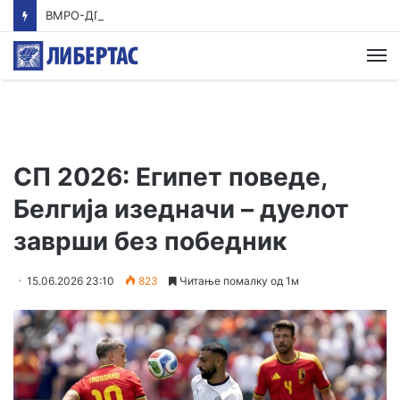
ВМРО-ДПМНЕ: Приказната на СДСМ за францускиот предлог ќе заврши како таа за мигранти за пари
М
СП 2026: Египет поведе,
Белгија изедначи – дуелот
заврши без победник
15.06.2026 23:10
823
Читање помалку од 1м