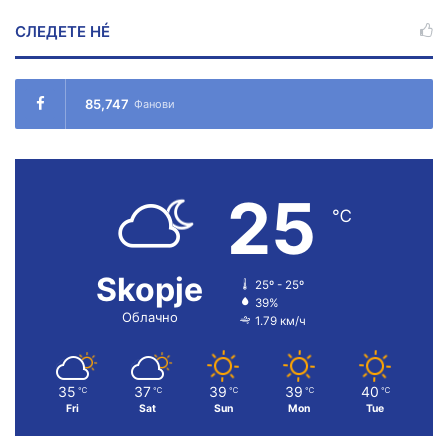
СЛЕДЕТЕ НÉ
85,747
Фанови
25
℃
Skopje
25º - 25º
39%
Облачно
1.79 км/ч
35
37
39
39
40
℃
℃
℃
℃
℃
Fri
Sat
Sun
Mon
Tue