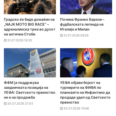
Градско ќе биде домаќин на
Почина Франко Барези –
„NAJK MOTO BIG RACE“ –
фудбалската легенда на
адреналинска трка во духот
Италија и Милан
на антички Стоби
31.07.2026 08:55
31.07.2026 16:35
ФФМ ја поддржува
УЕФА објави бојкот на
заедничката позиција на
турнирите на ФИФА по
УЕФА: Светското првенство
плановите на Инфантино да
не е на продажба
продаде удел од Светското
првенство
30.07.2026 21:03
30.07.2026 19:56