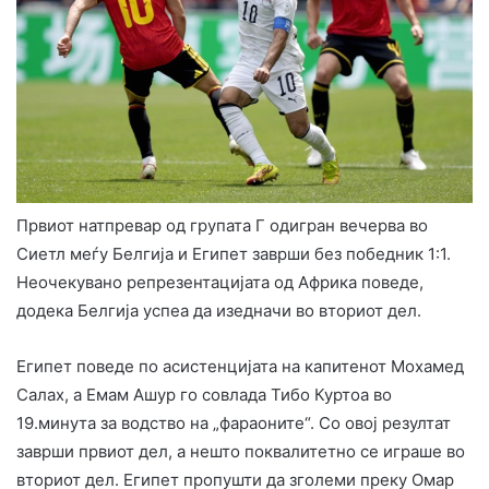
Првиот натпревар од групата Г одигран вечерва во
Сиетл меѓу Белгија и Египет заврши без победник 1:1.
Неочекувано репрезентацијата од Африка поведе,
додека Белгија успеа да изедначи во вториот дел.
Египет поведе по асистенцијата на капитенот Мохамед
Салах, а Емам Ашур го совлада Тибо Куртоа во
19.минута за водство на „фараоните“. Со овој резултат
заврши првиот дел, а нешто поквалитетно се играше во
вториот дел. Египет пропушти да зголеми преку Омар