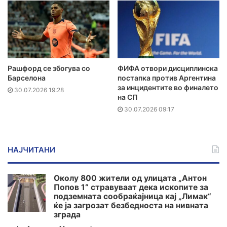
Рашфорд се збогува со
ФИФА отвори дисциплинска
Барселона
постапка против Аргентина
за инцидентите во финалето
30.07.2026 19:28
на СП
30.07.2026 09:17
НАЈЧИТАНИ
Околу 800 жители од улицата „Антон
Попов 1“ стравуваат дека ископите за
подземната сообраќајница кај „Лимак“
ќе ја загрозат безбедноста на нивната
зграда