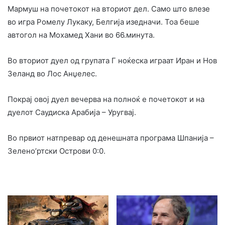
Мармуш на почетокот на вториот дел. Само што влезе
во игра Ромелу Лукаку, Белгија изедначи. Тоа беше
автогол на Мохамед Хани во 66.минута.
Во вториот дуел од групата Г ноќеска играат Иран и Нов
Зеланд во Лос Анџелес.
Покрај овој дуел вечерва на полноќ е почетокот и на
дуелот Саудиска Арабија – Уругвај.
Во првиот натпревар од денешната програма Шпанија –
Зелено’ртски Острови 0:0.