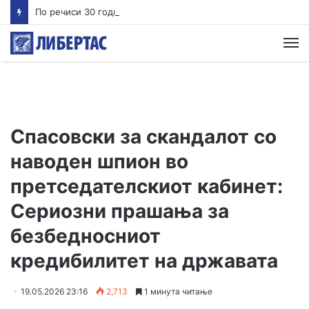
По речиси 30 години почнува судењето за убиството на Тупак Шакур
М
Спасовски за скандалот со
наводен шпион во
претседателскиот кабинет:
Сериозни прашања за
безбедносниот
кредибилитет на државата
19.05.2026 23:16
2,713
1 минута читање