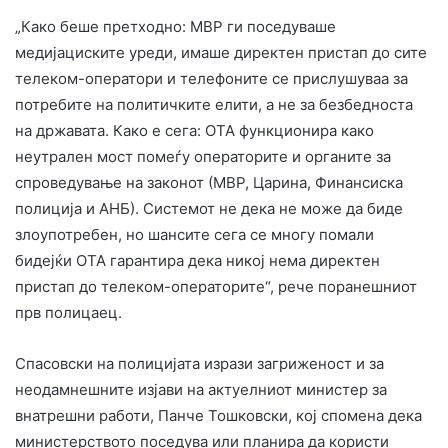
„Како беше претходно: МВР ги поседуваше
медијациските уреди, имаше директен пристап до сите
телеком-оператори и телефоните се прислушуваа за
потребите на политичките елити, а не за безбедноста
на државата. Како е сега: ОТА функционира како
неутрален мост помеѓу операторите и органите за
спроведување на законот (МВР, Царина, Финансиска
полиција и АНБ). Системот не дека не може да биде
злоупотребен, но шансите сега се многу помали
бидејќи ОТА гарантира дека никој нема директен
пристап до телеком-операторите“, рече поранешниот
прв полицаец.
Спасовски на полицијата изрази загриженост и за
неодамнешните изјави на актуелниот министер за
внатрешни работи, Панче Тошковски, кој спомена дека
министерството поседува или планира да користи