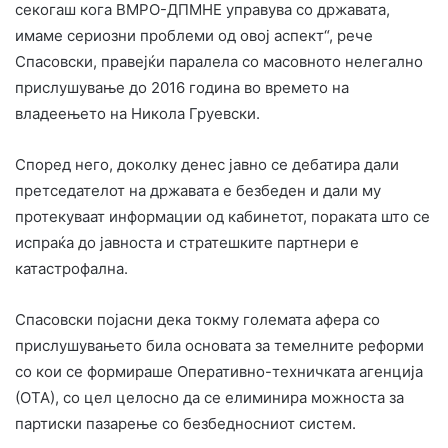
секогаш кога ВМРО-ДПМНЕ управува со државата,
имаме сериозни проблеми од овој аспект“, рече
Спасовски, правејќи паралела со масовното нелегално
прислушување до 2016 година во времето на
владеењето на Никола Груевски.
Според него, доколку денес јавно се дебатира дали
претседателот на државата е безбеден и дали му
протекуваат информации од кабинетот, пораката што се
испраќа до јавноста и стратешките партнери е
катастрофална.
Спасовски појасни дека токму големата афера со
прислушувањето била основата за темелните реформи
со кои се формираше Оперативно-техничката агенција
(ОТА), со цел целосно да се елиминира можноста за
партиски пазарење со безбедносниот систем.