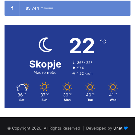
85,744
Фанови
22
℃
Skopje
36º - 22º
57%
Чисто небо
1.52 км/ч
36
37
39
40
41
℃
℃
℃
℃
℃
Sat
Sun
Mon
Tue
Wed
© Copyright 2026, All Rights Reserved | Developed by
Unet