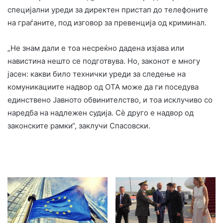
специјални уреди за директен пристап до телефоните
на граѓаните, под изговор за превенција од криминал.
„Не знам дали е тоа несреќно дадена изјава или
навистина нешто се подготвува. Но, законот е многу
јасен: какви било технички уреди за следење на
комуникациите надвор од ОТА може да ги поседува
единствено Јавното обвинителство, и тоа исклучиво со
наредба на надлежен судија. Сè друго е надвор од
законските рамки“, заклучи Спасовски.