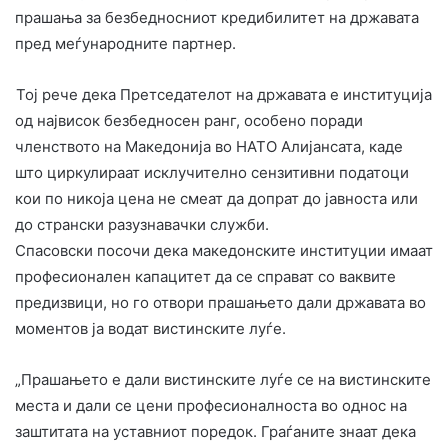
прашања за безбедносниот кредибилитет на државата
пред меѓународните партнер.
Тој рече дека Претседателот на државата е институција
од највисок безбедносен ранг, особено поради
членството на Македонија во НАТО Алијансата, каде
што циркулираат исклучително сензитивни податоци
кои по никоја цена не смеат да допрат до јавноста или
до странски разузнавачки служби.
Спасовски посочи дека македонските институции имаат
професионален капацитет да се справат со ваквите
предизвици, но го отвори прашањето дали државата во
моментов ја водат вистинските луѓе.
„Прашањето е дали вистинските луѓе се на вистинските
места и дали се цени професионалноста во однос на
заштитата на уставниот поредок. Граѓаните знаат дека