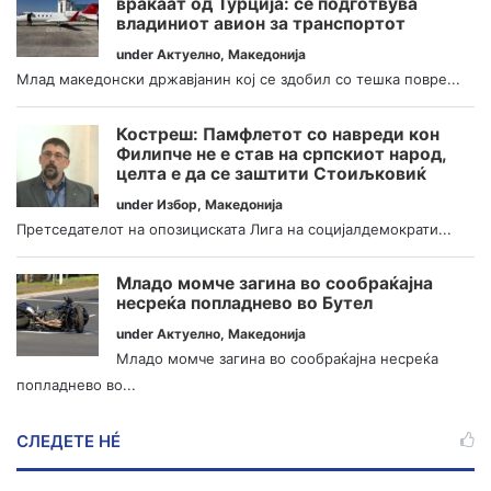
враќаат од Турција: се подготвува
владиниот авион за транспортот
under
Актуелно
,
Македонија
Млад македонски државјанин кој се здобил со тешка повре...
Костреш: Памфлетот со навреди кон
Филипче не е став на српскиот народ,
целта е да се заштити Стоиљковиќ
under
Избор
,
Македонија
Претседателот на опозициската Лига на социјалдемократи...
Младо момче загина во сообраќајна
несреќа попладнево во Бутел
under
Актуелно
,
Македонија
Младо момче загина во сообраќајна несреќа
попладнево во...
СЛЕДЕТЕ НÉ