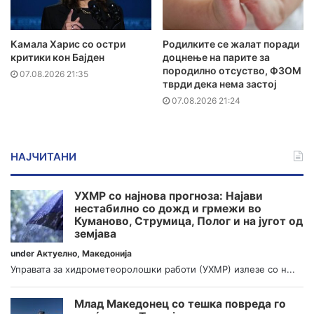
Камала Харис со остри
Родилките се жалат поради
критики кон Бајден
доцнење на парите за
породилно отсуство, ФЗОМ
07.08.2026 21:35
тврди дека нема застој
07.08.2026 21:24
НАЈЧИТАНИ
УХМР со најнова прогноза: Најави
нестабилно со дожд и грмежи во
Куманово, Струмица, Полог и на југот од
земјава
under
Актуелно
,
Македонија
Управата за хидрометеоролошки работи (УХМР) излезе со н...
Млад Македонец со тешка повреда го