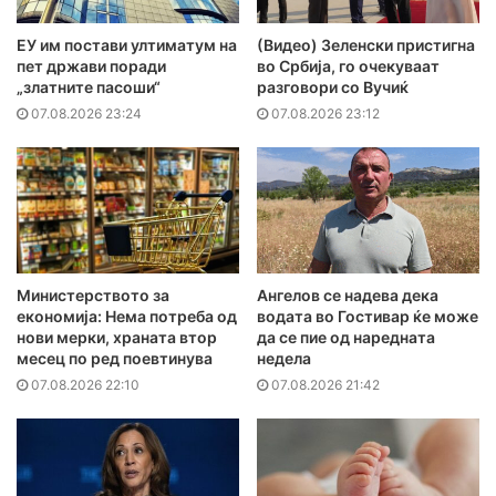
ЕУ им постави ултиматум на
(Видео) Зеленски пристигна
пет држави поради
во Србија, го очекуваат
„златните пасоши“
разговори со Вучиќ
07.08.2026 23:24
07.08.2026 23:12
Министерството за
Ангелов се надева дека
економија: Нема потреба од
водата во Гостивар ќе може
нови мерки, храната втор
да се пие од наредната
месец по ред поевтинува
недела
07.08.2026 22:10
07.08.2026 21:42