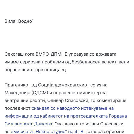
Вила „Водно“
Секогаш кога ВМРО-ДПМНЕ управува со државата,
имаме сериозни проблеми од безбедносен аспект, вели
поранешниот прв полицаец
Пратеникот од Социјалдемократскиот сојуз на
Македонија (СДСМ) и поранешен министер за
внатрешни работи, Оливер Спасовски, го коментираше
последниот
скандал со наводното истекување на
информации од кабинетот на претседателката Гордана
Сиљановска-Давкова
. Ова, како што изјави Спасовски
во
емисијата „Ноќно студио“ на 4ТВ
, „отвора сериозни