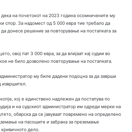
т дека на почетокот на 2023 година осомничените му
и спор. За надомест од 5 000 евра тие требало да
р да донесе решение за повторување на постапката за
то, овој пат 3 000 евра, за да влијаат кај судии во
кое не било дозволено повторување на постапката.
администратор му биле дадени подоцна за да заврши
д извршител.
копје, кој е единствено надлежен да постапува по
удија и на судскиот администратор им одреди мерки на
тето, обврска да се јавуваат повремено на определено
дземање на пасошите и забрана за преземање
 кривичното дело.