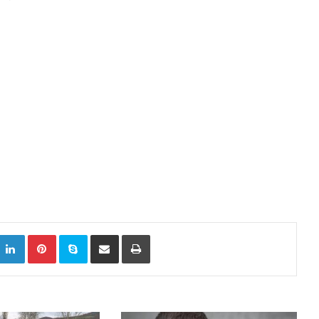
k
witter
LinkedIn
Pinterest
Skype
Сподели преку Е-маил
Испринтај