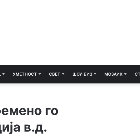
ентарот на Скопје: Двајца граѓани скокнаа во Вардар и спасија жена
А
УМЕТНОСТ
СВЕТ
ШОУ-БИЗ
МОЗАИК
С
ремено го
ја в.д.