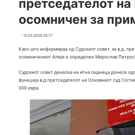
претседателот на 
осомничен за при
15.05.2026 20:17
Како што информираа од Судскиот совет, за в.д. пр
осомничениот Алији е определен Мирослав Петроски
Судскиот совет денеска на итна седница донесе од
функција в.д претседателот на Основниот суд Гостив
000 евра.