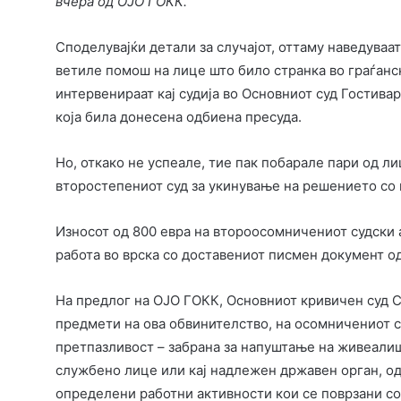
вчера од ОЈО ГОКК.
Споделувајќи детали за случајот, оттаму наведуваа
ветиле помош на лице што било странка во граѓанск
интервенираат кај судија во Основниот суд Гостива
која била донесена одбиена пресуда.
Но, откако не успеале, тие пак побарале пари од лице
второстепениот суд за укинување на решението со 
Износот од 800 евра на второосомничениот судски 
работа во врска со доставениот писмен документ о
На предлог на ОЈО ГОКК, Основниот кривичен суд С
предмети на ова обвинителство, на осомничениот с
претпазливост – забрана за напуштање на живеалиш
службено лице или кај надлежен државен орган, о
определени работни активности кои се поврзани со