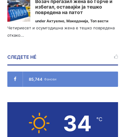
Возач прегазил жена во Ѓорче и
избегал, оставајќи ја тешко
повредена на патот
under
Актуелно
,
Македонија
,
Топ вести
Четириесет и осумгодишна жена е тешко повредена
откако...
СЛЕДЕТЕ НÉ
85,744
Фанови
34
℃