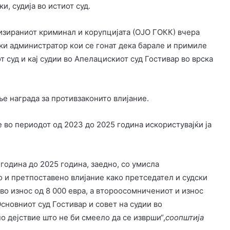
, судија во истиот суд.
изираниот криминал и корупцијата (ОЈО ГОКК) вчера
ски администратор кои се гонат дека барале и примиле
т суд и кај судии во Апелацискиот суд Гостивар во врска
е награда за противзаконито влијание.
во периодот од 2023 до 2025 година искористувајќи ја
година до 2025 година, заедно, со умисла
о и претпоставено влијание како претседател и судски
во износ од 8 000 евра, а второосомничениот и износ
Основниот суд Гостивар и совет на судии во
 дејствие што не би смеело да се изврши“,
соопштија