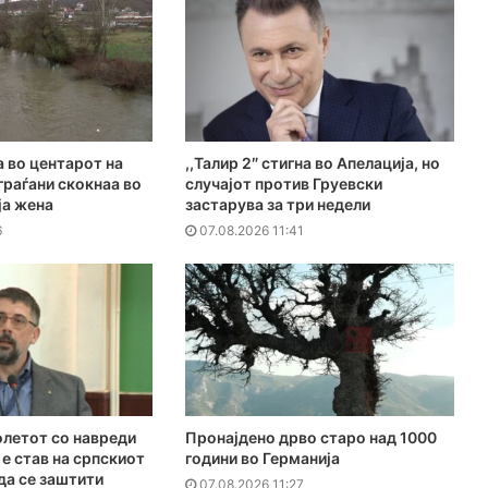
а во центарот на
,,Талир 2″ стигна во Апелација, но
граѓани скокнаа во
случајот против Груевски
ја жена
застарува за три недели
6
07.08.2026 11:41
летот со навреди
Пронајдено дрво старо над 1000
 е став на српскиот
години во Германија
 да се заштити
07.08.2026 11:27