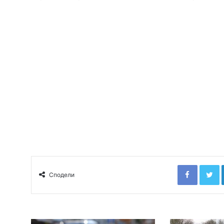
Faceboo
T
Сподели