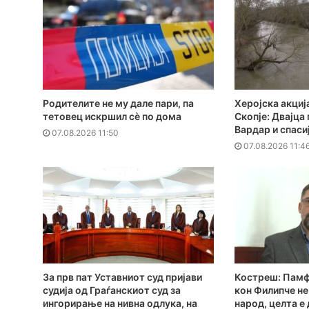
Родителите не му дале пари, па
Херојска акциј
тетовец искршил сѐ по дома
Скопје: Двајца 
Вардар и спаси
07.08.2026 11:50
07.08.2026 11:4
За прв пат Уставниот суд пријави
Костреш: Памф
судија од Граѓанскиот суд за
кон Филипче не
ингорирање на нивна одлука, на
народ, целта е