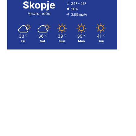
Skopje
34º - 26º
20%
Чисто небо
3.99 км/ч
33
36
39
39
41
℃
℃
℃
℃
℃
Fri
Sat
Sun
Mon
Tue