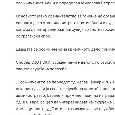
осомничениот Алији е определен Мирослав Петроски
Основното јавно обвинителство за гонење на орган
соопшти дека отворило истрага против Алији и суд
мито за да интервенираат кај судија во гостиварскио
со граѓански спор.
Двајцата се осомничени за кривичното дело примањ
Според ОЈО ГОКК, осомничените делото го сториле 
својата службена положба.
„Осомничените во периодот од месец јануари 2023 
искористувајќи ја својата службена положба, реалн
администратор, барале и примиле парична награда 
од 800 евра, со цел да интервенираат кај судија на 
Апелациониот суд Гостивар за извршување службено