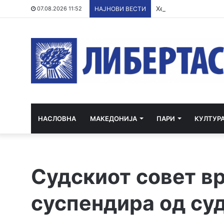
Херојска акција во ц
07.08.2026 11:52
НАЈНОВИ ВЕСТИ
НАСЛОВНА
МАКЕДОНИЈА
ПАРИ
КУЛТУР
Судскиот совет в
суспендира од суди