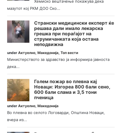
Хемиско вештачење покажува дека
мазутот кој РКМ ДОО Ско...
Странски медицински експерт ќе
решава дали имало лекарска
грешка при пораѓајот на
струмичанката која остана
неподвижна
under
Актуелно
,
Македонија
,
Топ вести
Министерството за здравство ја информира јавноста
дека...
Голем пожар во плевна кај
Новаци: Изгореа 800 бали сено,
600 бали слама и 3,5 тони
пченица
under
Актуелно
,
Македонија
Во плевна во селото Логоварди, Општина Новаци,
вчера из...