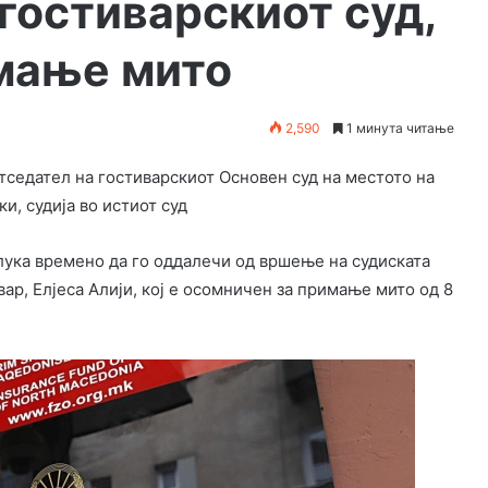
гостиварскиот суд,
мање мито
2,590
1 минута читање
етседател на гостиварскиот Основен суд на местото на
, судија во истиот суд
лука времено да го оддалечи од вршење на судиската
ар, Елјеса Алији, кој е осомничен за примање мито од 8