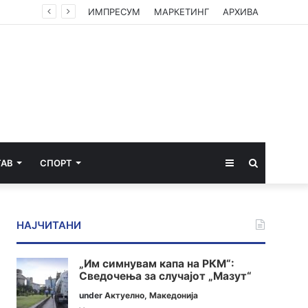
ИМПРЕСУМ
МАРКЕТИНГ
АРХИВА
Sidebar
Пребарај
ТАВ
СПОРТ
за
НАЈЧИТАНИ
„Им симнувам капа на РКМ“:
Сведочења за случајот „Мазут“
under
Актуелно
,
Македонија