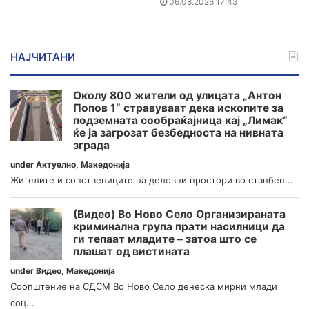
06.08.2026 17:43
НАЈЧИТАНИ
Околу 800 жители од улицата „Антон
Попов 1“ стравуваат дека ископите за
подземната сообраќајница кај „Лимак“
ќе ја загрозат безбедноста на нивната
зграда
under
Актуелно
,
Македонија
Жителите и сопствениците на деловни простори во станбен...
(Видео) Во Ново Село Организираната
криминална група прати насилници да
ги тепаат младите – затоа што се
плашат од вистината
under
Видео
,
Македонија
Соопштение на СДСМ Во Ново Село денеска мирни млади
соц...