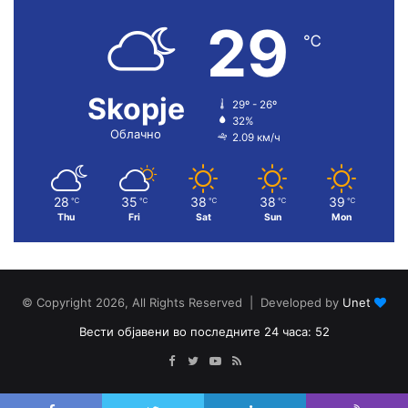
29
℃
Skopje
29º - 26º
32%
Облачно
2.09 км/ч
28
35
38
38
39
℃
℃
℃
℃
℃
Thu
Fri
Sat
Sun
Mon
© Copyright 2026, All Rights Reserved | Developed by
Unet
Вести објавени во последните 24 часа: 52
Facebook
Twitter
YouTube
RSS