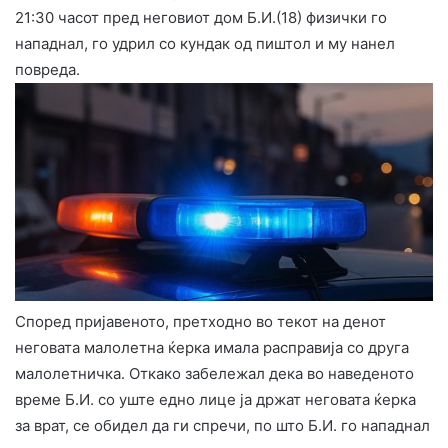
21:30 часот пред неговиот дом Б.И.(18) физички го
нападнал, го удрил со кундак од пиштол и му нанел
повреда.
Според пријавеното, претходно во текот на денот
неговата малолетна ќерка имала расправија со друга
малолетничка. Откако забележал дека во наведеното
време Б.И. со уште едно лице ја држат неговата ќерка
за врат, се обидел да ги спречи, по што Б.И. го нападнал