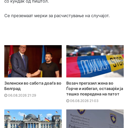
со кундак од пиштол.
Се преземаат мерки за расчистување на случајот.
Зеленски во сабота доаѓа во
Возач прегазил жена во
Белград
Ѓорче и избегал, оставајќи ја
тешко повредена на патот
06.08.2026 21:29
06.08.2026 21:03