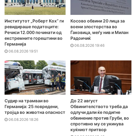
Институтот „Роберт Кох“ ги
Косово обвини 20 лица за
ревидираше податоците:
воени злосторства во
Речиси 12.000 починати од
Ѓаковица, меѓу нив и Милан
екстремните горештини во
Радоичиќ
Германија
06.08.2026 19:46
06.08.2026 19:51
Судир на трамваи во
До 22 август
Германија: 25 повредени,
Обвинителството треба да
тројца во животна опасност
одлучи дали ќе подигне
обвинение против Груби, во
06.08.2026 18:26
спротивно му се укинува
куќниот притвор