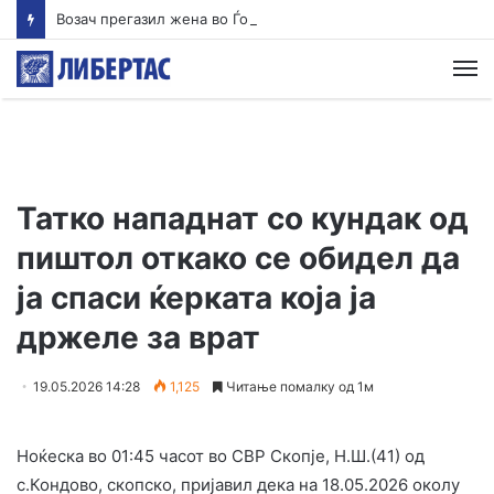
Возач прегазил жена во Ѓорче и избегал, оставајќи ја тешко повредена на патот
М
Татко нападнат со кундак од
пиштол откако се обидел да
ја спаси ќерката која ја
држеле за врат
19.05.2026 14:28
1,125
Читање помалку од 1м
Ноќеска во 01:45 часот во СВР Скопје, Н.Ш.(41) од
с.Кондово, скопско, пријавил дека на 18.05.2026 околу