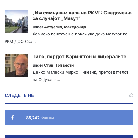
„Им симнувам капа на РКМ“: Сведочења
за случајот „Мазут“
under
Актуелно
,
Македонија
Хемиско вештачење покажува дека мазутот кој
РКМ ДОО Ско...
Тито, лордот Карингтон и либералите
under
Став
,
Топ вести
Денко Малески Марко Никезиќ, претседателот
на Сојузот н...
СЛЕДЕТЕ НÉ
85,747
Фанови