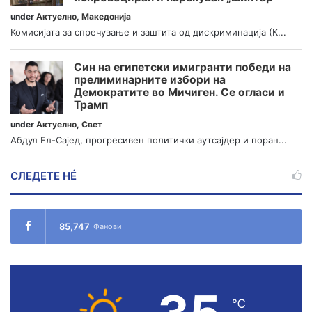
under
Актуелно
,
Македонија
Комисијата за спречување и заштита од дискриминација (К...
Син на египетски имигранти победи на
прелиминарните избори на
Демократите во Мичиген. Се огласи и
Трамп
under
Актуелно
,
Свет
Абдул Ел-Сајед, прогресивен политички аутсајдер и поран...
СЛЕДЕТЕ НÉ
85,747
Фанови
℃