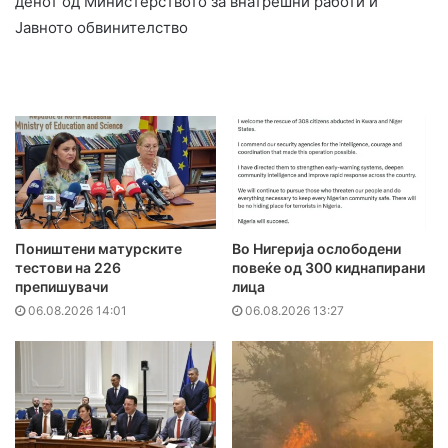
денот од Министерството за внатрешни работи и
Јавното обвинителство
Поништени матурските
Во Нигерија ослободени
тестови на 226
повеќе од 300 киднапирани
препишувачи
лица
06.08.2026 14:01
06.08.2026 13:27