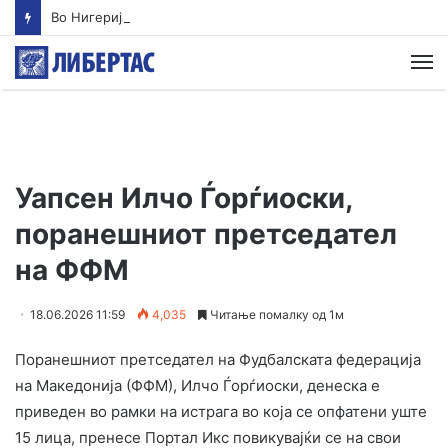
Во Нигерија ослободени повеќе од 300 киднапирани лица
М
Уапсен Илчо Ѓорѓиоски,
поранешниот претседател
на ФФМ
18.06.2026 11:59
4,035
Читање помалку од 1м
Поранешниот претседател на Фудбалската федерација
на Македонија (ФФМ), Илчо Ѓорѓиоски, денеска е
приведен во рамки на истрага во која се опфатени уште
15 лица, пренесе Портал Икс повикувајќи се на свои