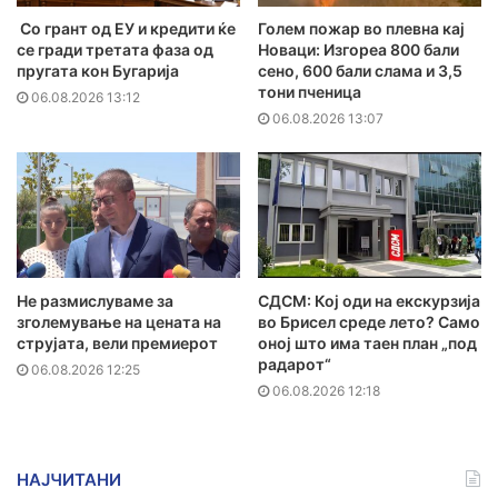
Со грант од ЕУ и кредити ќе
Голем пожар во плевна кај
се гради третата фаза од
Новаци: Изгореа 800 бали
пругата кон Бугарија
сено, 600 бали слама и 3,5
тони пченица
06.08.2026 13:12
06.08.2026 13:07
Не размислуваме за
СДСМ: Кој оди на екскурзија
зголемување на цената на
во Брисел среде лето? Само
струјата, вели премиерот
оној што има таен план „под
радарот“
06.08.2026 12:25
06.08.2026 12:18
НАЈЧИТАНИ