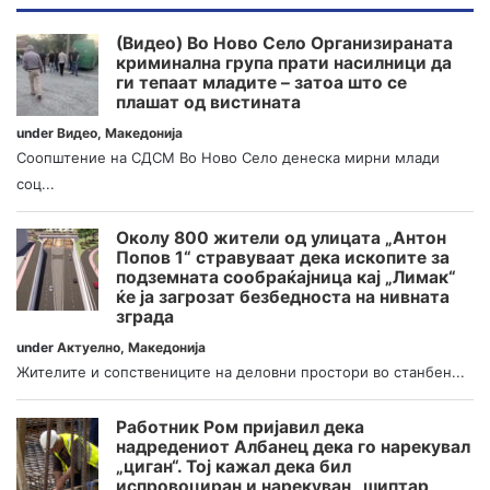
(Видео) Во Ново Село Организираната
криминална група прати насилници да
ги тепаат младите – затоа што се
плашат од вистината
under
Видео
,
Македонија
Соопштение на СДСМ Во Ново Село денеска мирни млади
соц...
Околу 800 жители од улицата „Антон
Попов 1“ стравуваат дека ископите за
подземната сообраќајница кај „Лимак“
ќе ја загрозат безбедноста на нивната
зграда
under
Актуелно
,
Македонија
Жителите и сопствениците на деловни простори во станбен...
Работник Ром пријавил дека
надредениот Албанец дека го нарекувал
„циган“. Тој кажал дека бил
испровоциран и нарекуван „шиптар