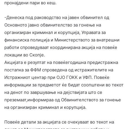
пронајдени пари во кеш.
-Денеска под раководство на јавен обвинител од
Основното јавно обвинителство за гонење на
организиран криминал и корупција, Управата за
финансиска полиција и Министерството за внатрешни
работи спроведуваат координирана акција на повеќе
локации во Скопје.
Акцијата е резултат на повеќегодишна предистражна
постапка за ФФМ спроведена од истражителите на
Истражниот центар при ОЈО ГОКК и УФП. Повеќе
информации за предметот ќе бидат соопштени во текот
на денот по завршување на дејствијата што се
преземаат,информираа од Обвинителството за гонење
на организиран криминал и корупција.
Повеќе детали за акцијата се очекуваат во текот на