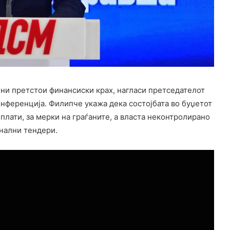
 ни претстои финансиски крах, нагласи претседателот
нференција. Филипче укажа дека состојбата во буџетот
плати, за мерки на граѓаните, а власта неконтролирано
инални тендери.