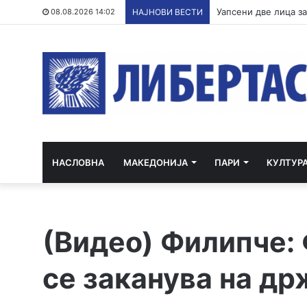
ВМРО-ДПМНЕ: СДСМ 
08.08.2026 14:02
НАЈНОВИ ВЕСТИ
НАСЛОВНА
МАКЕДОНИЈА
ПАРИ
КУЛТУР
(Видео) Филипче:
се заканува на др