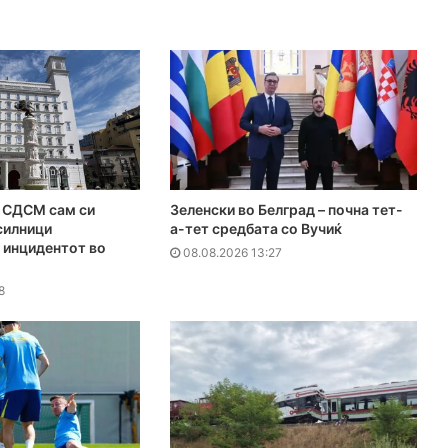
СДСМ сам си
Зеленски во Белград – почна тет-
силници
а-тет средбата со Вучиќ
 инцидентот во
08.08.2026 13:27
8