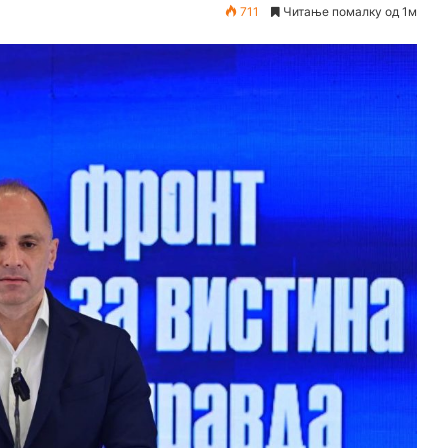
711
Читање помалку од 1м