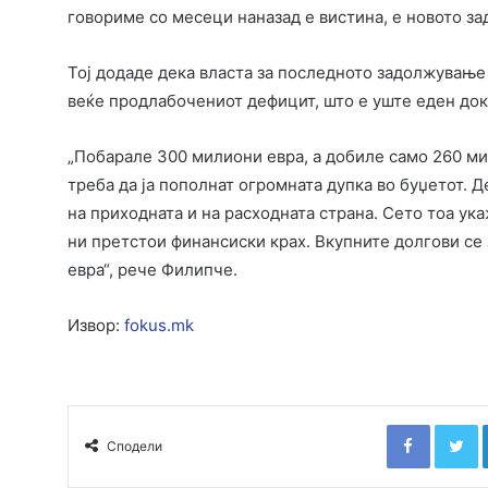
говориме со месеци наназад е вистина, е новото з
Тој додаде дека власта за последното задолжување
веќе продлабочениот дефицит, што е уште еден док
„Побарале 300 милиони евра, а добиле само 260 ми
треба да ја пополнат огромната дупка во буџетот. 
на приходната и на расходната страна. Сето тоа ука
ни претстои финансиски крах. Вкупните долгови се 
евра“, рече Филипче.
Извор:
fokus.mk
Faceboo
T
Сподели