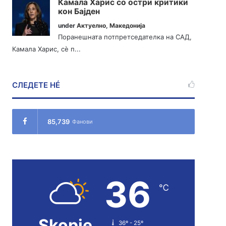
Камала Харис со остри критики
кон Бајден
under
Актуелно
,
Македонија
Поранешната потпретседателка на САД,
Камала Харис, сè п...
СЛЕДЕТЕ НÉ
85,739
Фанови
36
℃
Skopje
36º - 25º