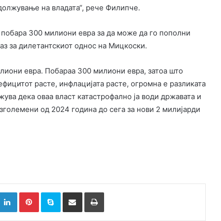
адолжување на владата“, рече Филипче.
 побара 300 милиони евра за да може да го пополни
аз за дилетантскиот однос на Мицкоски.
лиони евра. Побараа 300 милиони евра, затоа што
Дефицитот расте, инфлацијата расте, огромна е разликата
жува дека оваа власт катастрофално ја води државата и
зголемени од 2024 година до сега за нови 2 милијарди
k
witter
LinkedIn
Pinterest
Skype
Сподели преку Е-маил
Испринтај