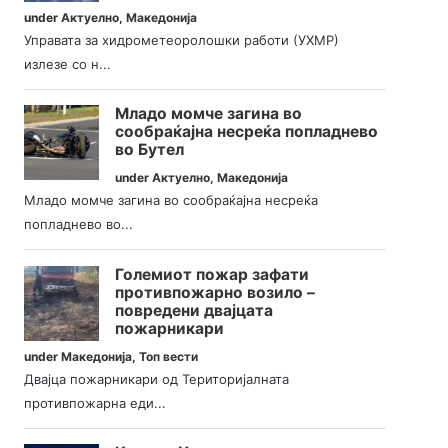
under
Актуелно
,
Македонија
Управата за хидрометеоролошки работи (УХМР)
излезе со н...
Младо момче загина во
сообраќајна несреќа попладнево
во Бутел
under
Актуелно
,
Македонија
Младо момче загина во сообраќајна несреќа
попладнево во...
Големиот пожар зафати
противпожарно возило –
повредени двајцата
пожарникари
under
Македонија
,
Топ вести
Двајца пожарникари од Територијалната
противпожарна еди...