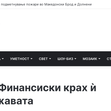
сам си призна дека насилници учествувале во инцидентот во Нов
А
УМЕТНОСТ
СВЕТ
ШОУ-БИЗ
МОЗАИК
С
 Финансиски крах ѝ
жавата