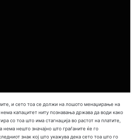
иите, и сето тоа се должи на лошото менаџирање на
о нема капацитет ниту познавања држава да води како
ира со тоа што има стагнација во растот на платите,
а нема нешто значајно што граѓаните ќе го
ледниот знак кој што укажува дека сето тоа што го