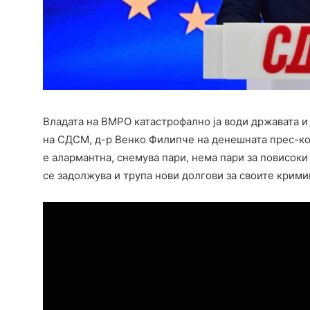
Владата на ВМРО катастрофално ја води државата и
на СДСМ, д-р Венко Филипче на денешната прес-ко
е алармантна, снемува пари, нема пари за повисоки 
се задолжува и трупа нови долгови за своите крим