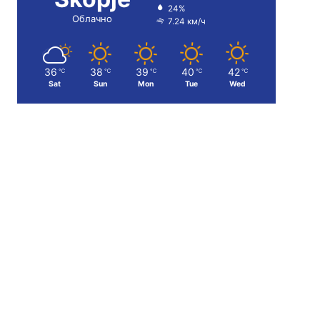
24%
Облачно
7.24 км/ч
36
38
39
40
42
℃
℃
℃
℃
℃
Sat
Sun
Mon
Tue
Wed