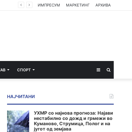
о Село
ИМПРЕСУМ
МАРКЕТИНГ
АРХИВА
Sidebar
Пребарај
ТАВ
СПОРТ
за
НАЈЧИТАНИ
УХМР со најнова прогноза: Најави
нестабилно со дожд и грмежи во
Куманово, Струмица, Полог и на
југот од земјава