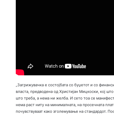
„Загрижувачка е состојбата со буџетот и со финанс
власта, предводена од Христијан Мицкоски, кој шт
што треба, а нема ни желба. И сето тоа се манифест
нема раст ниту на минималната, на просечната плат
почувствуваат како зголемување на стандардот. Пос