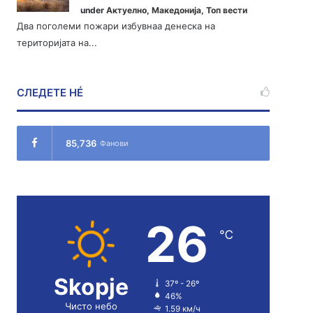
under
Актуелно
,
Македонија
,
Топ вести
Два поголеми пожари избувнаа денеска на
територијата на...
СЛЕДЕТЕ НÉ
85,736
Фанови
26
℃
Skopje
37º - 26º
46%
Чисто небо
1.59 км/ч