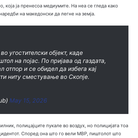
, која ја пренесоа медиумите. На неа се гледа како
 наредби на македонски да легне на земја.
во угостителски објект, каде
тол на појас. По пријава од газдата,
л отпор и се обидел да избега кај
ти ниту сместување во Скопје.
lub)
May 15, 2026
илник, полицајците пукале во воздух, но полицијата тоа
цидентот. Според она што го вели МВР, пиштолот што