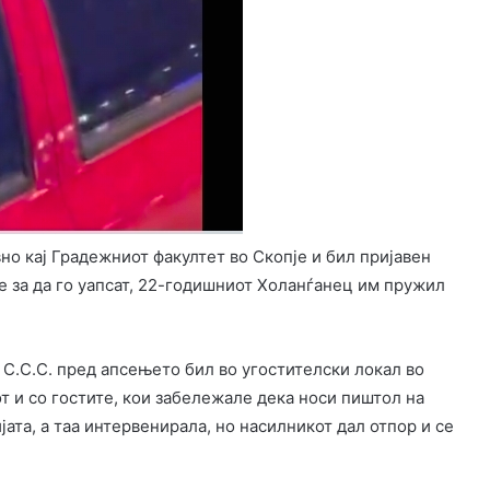
но кај Градежниот факултет во Скопје и бил пријавен
е за да го уапсат, 22-годишниот Холанѓанец им пружил
С.С.С. пред апсењето бил во угостителски локал во
т и со гостите, кои забележале дека носи пиштол на
јата, а таа интервенирала, но насилникот дал отпор и се