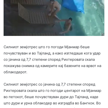
Силниот земјотрес што го погоди Мјанмар беше
почувствуван и во Тајланд, а како изгледаше кога удар
со јачина од 7,7 степени според Рихтеровата скала
покажува снимка од камерите кај базените на врвот на
облакодерот.
Силниот земјотрес со јачина од 7,7 степени според
Рихтеровата скала што го погоди центарот на Мјанмар
во петокот, беше почувствуван дури до Тајланд, каде
што дури и урна облакодер во изградба во Бангкок. Во