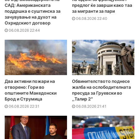
САД: Американската
предлог ќе заврши како таа
поддршка е суштинска за
за мигранти за пари
зачувување на духот на
06.08.2026 22:40
Охридскиот договор
06.08.2026 22:44
Два активни пожари на
Обвинителството поднесе
отворено: Гори во
жалба на ослободителната
општините Македонски
пресуда за Груевски во
Брод и Струмица
,,Талир 2″
06.08.2026 22:31
06.08.2026 21:41