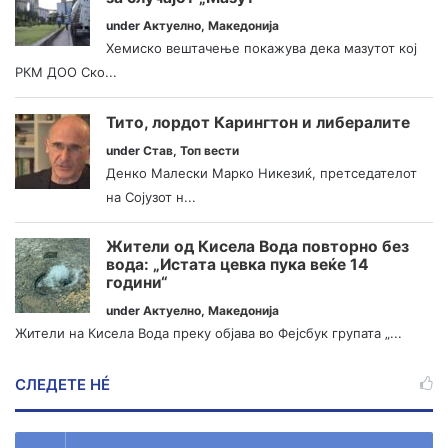
under
Актуелно
,
Македонија
Хемиско вештачење покажува дека мазутот кој
РКМ ДОО Ско...
Тито, лордот Карингтон и либералите
under
Став
,
Топ вести
Денко Малески Марко Никезиќ, претседателот
на Сојузот н...
Жители од Кисела Вода повторно без
вода: „Истата цевка пука веќе 14
години“
under
Актуелно
,
Македонија
Жители на Кисела Вода преку објава во Фејсбук групата „...
СЛЕДЕТЕ НÉ