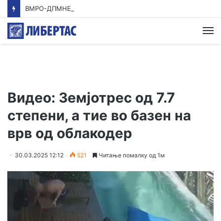
ВМРО-ДПМНЕ: Приказната на СДСМ за францускиот предлог ќе заврши како таа за мигранти за пари
М
Видео: Земјотрес од 7.7
степени, а тие во базен на
врв од облакодер
30.03.2025 12:12
521
Читање помалку од 1м