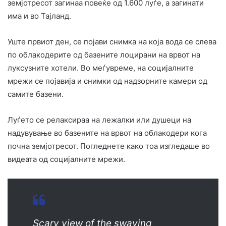
земјотресот загинаа повеќе од 1.600 луѓе, а загинати
има и во Тајланд.
Уште првиот ден, се појави снимка на која вода се слева
по облакодерите од базените лоцирани на врвот на
луксузните хотели. Во меѓувреме, на социјалните
мрежи се појавија и снимки од надзорните камери од
самите базени.
Луѓето се релаксираа на лежалки или душеци на
надувување во базените на врвот на облакодери кога
почна земјотресот. Погледнете како тоа изгледаше во
видеата од социјалните мрежи.
Scary view of the swaying