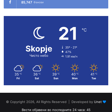
85,747
Фанови
21
℃
Skopje
35º - 21º
47%
Чисто небо
1.91 км/ч
35
36
39
40
41
℃
℃
℃
℃
℃
Fri
Sat
Sun
Mon
Tue
© Copyright 2026, All Rights Reserved | Developed by
Unet
Вести објавени во последните 24 часа: 45