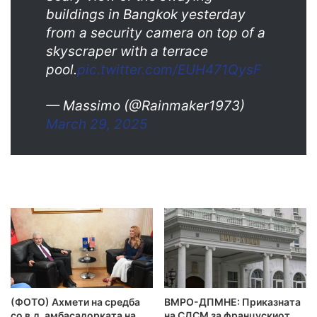
buildings in Bangkok yesterday
from a security camera on top of a
skyscraper with a terrace
pool.
pic.twitter.com/EUH471QysF
— Massimo (@Rainmaker1973)
March 29, 2025
(ФОТО) Ахмети на средба
ВМРО-ДПМНЕ: Приказната
со в.д. амбасадорката на
на СДСМ за францускиот