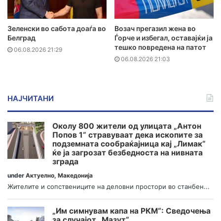
Зеленски во сабота доаѓа во
Возач прегазил жена во
Белград
Ѓорче и избегал, оставајќи ја
тешко повредена на патот
06.08.2026 21:29
06.08.2026 21:03
НАЈЧИТАНИ
Околу 800 жители од улицата „Антон
Попов 1“ стравуваат дека ископите за
подземната сообраќајница кај „Лимак“
ќе ја загрозат безбедноста на нивната
зграда
under
Актуелно
,
Македонија
Жителите и сопствениците на деловни простори во станбен...
„Им симнувам капа на РКМ“: Сведочења
за случајот „Мазут“