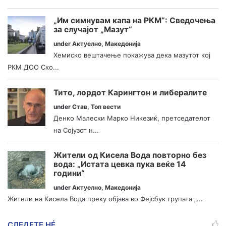
„Им симнувам капа на РКМ“: Сведочења
за случајот „Мазут“
under
Актуелно
,
Македонија
Хемиско вештачење покажува дека мазутот кој
РКМ ДОО Ско...
Тито, лордот Карингтон и либералите
under
Став
,
Топ вести
Денко Малески Марко Никезиќ, претседателот
на Сојузот н...
Жители од Кисела Вода повторно без
вода: „Истата цевка пука веќе 14
години“
under
Актуелно
,
Македонија
Жители на Кисела Вода преку објава во Фејсбук групата „...
СЛЕДЕТЕ НÉ