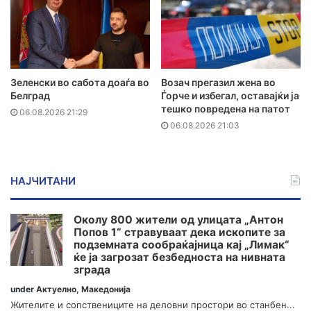
Зеленски во сабота доаѓа во
Возач прегазил жена во
Белград
Ѓорче и избегал, оставајќи ја
тешко повредена на патот
06.08.2026 21:29
06.08.2026 21:03
НАЈЧИТАНИ
Околу 800 жители од улицата „Антон
Попов 1“ стравуваат дека ископите за
подземната сообраќајница кај „Лимак“
ќе ја загрозат безбедноста на нивната
зграда
under
Актуелно
,
Македонија
Жителите и сопствениците на деловни простори во станбен...