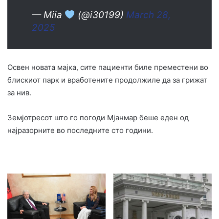
— Miia
(@i30199)
March 28,
2025
Освен новата мајка, сите пациенти биле преместени во
блискиот парк и вработените продолжиле да за грижат
за нив.
Земјотресот што го погоди Мјанмар беше еден од
најразорните во последните сто години.