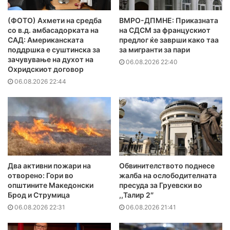
(ФОТО) Ахмети на средба
ВМРО-ДПМНЕ: Приказната
со в.д. амбасадорката на
на СДСМ за францускиот
САД: Американската
предлог ќе заврши како таа
поддршка е суштинска за
за мигранти за пари
зачувување на духот на
06.08.2026 22:40
Охридскиот договор
06.08.2026 22:44
Два активни пожари на
Обвинителството поднесе
отворено: Гори во
жалба на ослободителната
општините Македонски
пресуда за Груевски во
Брод и Струмица
,,Талир 2″
06.08.2026 22:31
06.08.2026 21:41