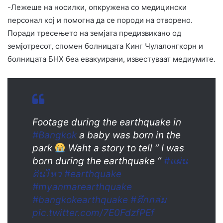
-Лежеше на носилки, опкружена со медицински
персонал кој и помогна да се породи на отворено.
Поради тресењето на земјата предизвикано од
земјотресот, спомен болницата Кинг Чулалонгкорн и
болницата БНХ беа евакуирани, известуваат медиумите.
Footage during the earthquake in
#Bangkok
a baby was born in the
park
Waht a story to tell ‘’ I was
born during the earthquake ‘’
#แผ่น
ดินไหว
#earthquake
#myanmarearthquake
#bangkokearthquake
#ตึกถล่ม
pic.twitter.com/7E0FdzfPEf