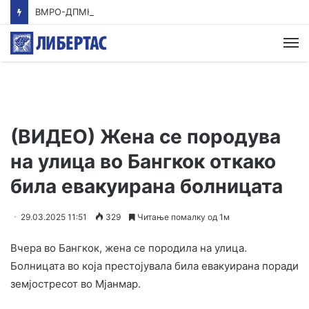
ВМРО-ДПМНЕ: Приказната на СДСМ за францускиот предлог ќе заврши како таа за мигранти за пари
М
(ВИДЕО) Жена се породува
на улица во Бангкок откако
била евакуирана болницата
29.03.2025 11:51
329
Читање помалку од 1м
Вчера во Бангкок, жена се породила на улица.
Болницата во која престојувала била евакуирана поради
земјостресот во Мјанмар.