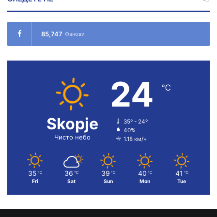
85,747
Фанови
24
℃
Skopje
35º - 24º
40%
Чисто небо
1.18 км/ч
35
36
39
40
41
℃
℃
℃
℃
℃
Fri
Sat
Sun
Mon
Tue