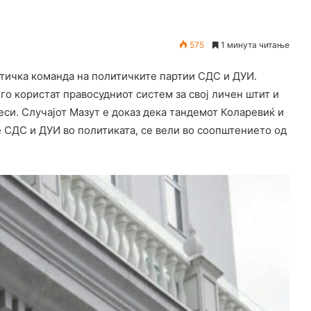
575
1 минута читање
итичка команда на политичките партии СДС и ДУИ.
 го користат правосудниот систем за свој личен штит и
си. Случајот Мазут е доказ дека тандемот Коларевиќ и
е СДС и ДУИ во политиката, се вели во соопштението од