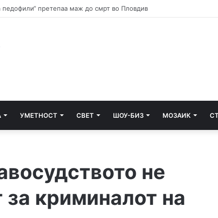
Запленети кокаин, марихуана и дигитална вага, приведени четири 
А
УМЕТНОСТ
СВЕТ
ШОУ-БИЗ
МОЗАИК
С
восудството не
 за криминалот на