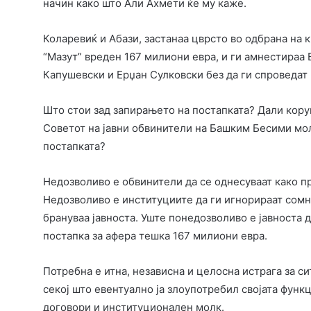
начин како што Али Ахмети ќе му каже.
Коларевиќ и Абази, застанаа цврсто во одбрана на
“Мазут” вреден 167 милиони евра, и ги амнестираа 
Капушевски и Ерџан Сулковски без да ги спроведат 
Што стои зад запирањето на постапката? Дали кор
Советот на јавни обвинители на Башким Бесими мол
постапката?
Недозволиво е обвинители да се однесуваат како п
Недозволиво е институциите да ги игнорираат сомн
брануваа јавноста. Уште понедозволиво е јавноста 
постапка за афера тешка 167 милиони евра.
Потребна е итна, независна и целосна истрага за си
секој што евентуално ја злоупотребил својата функц
договори и институционален молк.