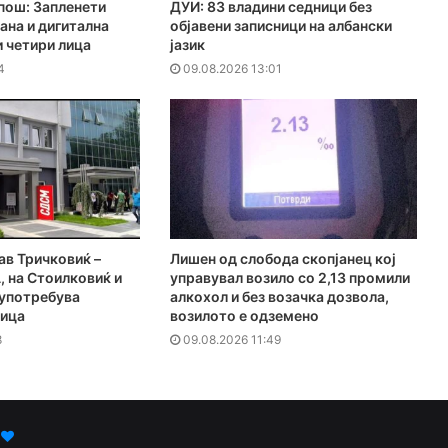
пош: Запленети
ДУИ: 83 владини седници без
ана и дигитална
објавени записници на албански
и четири лица
јазик
4
09.08.2026 13:01
в Тричковиќ –
Лишен од слобода скопјанец кој
, на Стоилковиќ и
управувал возило со 2,13 промили
лоупотребува
алкохол и без возачка дозвола,
ница
возилото е одземено
8
09.08.2026 11:49