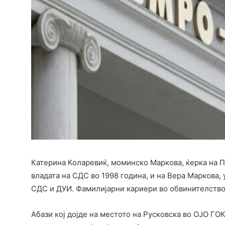
Катерина Коларевиќ, моминско Маркова, ќерка на 
владата на СДС во 1998 година, и на Вера Маркова, 
СДС и ДУИ. Фамилијарни кариери во обвинителствот
Абази кој дојде на местото на Русковска во ОЈО ГОК