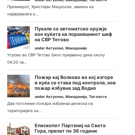
Премиерот, Христијан Мицкоски, замина на
најавуваната е...
Пукале со автоматско оружје
кон куќата на поранешниот шеф
на СВР Тетово
under
Актуелно
,
Македонија
Утрово во СВР Тетово било пријавено дека околу
04:20 ча...
Пожар кај Волково во кој изгоре
и куќа се става под контрола, нов
пожар избувна зад Водно
under
Актуелно
,
Македонија
,
Топ вести
Два поголеми пожари избувнаа денеска на
територијата на...
Епископот Партениј на Света
Гора, првпат по 36 години