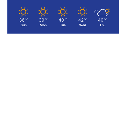
36
39
40
42
40
℃
℃
℃
℃
℃
Sun
Mon
Tue
Wed
Thu