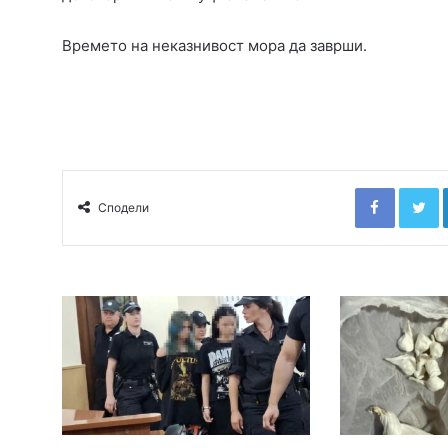
Времето на неказнивост мора да заврши.
Faceboo
T
Сподели