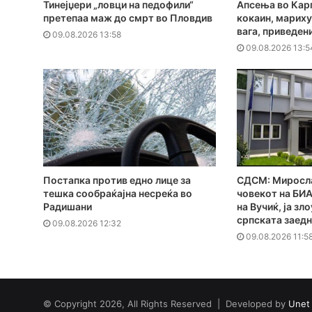
Тинејџери „ловци на педофили“
Апсења во Кар
претепаа маж до смрт во Пловдив
кокаин, мариху
вага, приведен
09.08.2026 13:58
09.08.2026 13:5
Постапка против едно лице за
СДСМ: Миросла
тешка сообраќајна несреќа во
човекот на БИА
Радишани
на Вучиќ, ја з
српската заед
09.08.2026 12:32
09.08.2026 11:5
© Copyright 2026, All Rights Reserved | Developed by
Unet