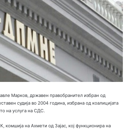
Павле Марков, државен правобранител избран од
уставен судија во 2004 година, избрана од коалицијата
о на услуга на СДС.
К, комшија на Ахмети од Зајас, кој функционира на