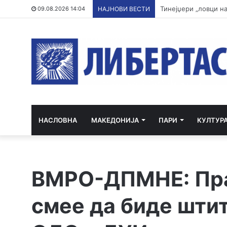
Апсења во Карпош: 
09.08.2026 14:04
НАЈНОВИ ВЕСТИ
НАСЛОВНА
МАКЕДОНИЈА
ПАРИ
КУЛТУР
ВМРО-ДПМНЕ: Пра
смее да биде штит