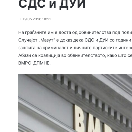
СДС и ДУИ
19.05.2026 10:21
На граѓаните им е доста од обвинителства под пол
Случајот „Мазут“ е доказ дека СДС и ДУИ со години
заштита на криминалот и личните партиските интере
Абази се коалиција во обвинителството, како што с
ВМРО-ДПМНЕ.