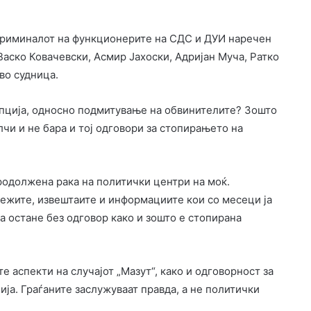
 криминалот на функционерите на СДС и ДУИ наречен
Васко Ковачевски, Асмир Јахоски, Адријан Муча, Ратко
во судница.
упција, односно подмитување на обвинителите? Зошто
чи и не бара и тој одговори за стопирањето на
родолжена рака на политички центри на моќ.
ежите, извештаите и информациите кои со месеци ја
да остане без одговор како и зошто е стопирана
те аспекти на случајот „Мазут“, како и одговорност за
ија. Граѓаните заслужуваат правда, а не политички