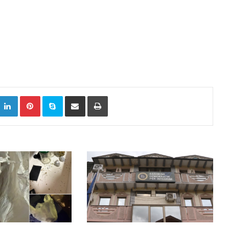
k
witter
LinkedIn
Pinterest
Skype
Сподели преку Е-маил
Испринтај