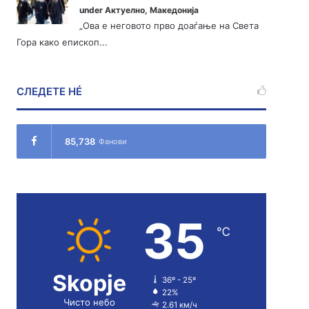
under
Актуелно
,
Македонија
„Ова е неговото прво доаѓање на Света
Гора како епископ...
СЛЕДЕТЕ НÉ
85,738
Фанови
35
℃
Skopje
36º - 25º
22%
Чисто небо
2.61 км/ч