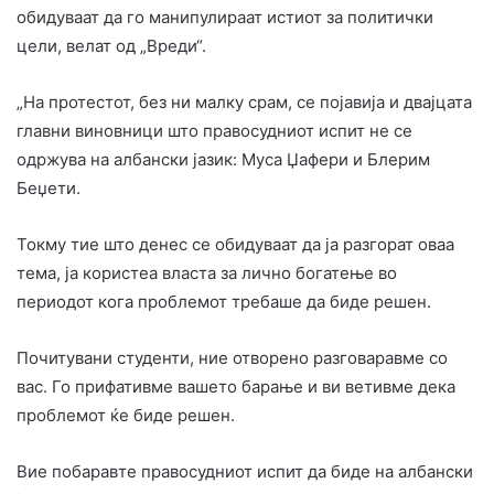
обидуваат да го манипулираат истиот за политички
цели, велат од „Вреди“.
„На протестот, без ни малку срам, се појавија и двајцата
главни виновници што правосудниот испит не се
одржува на албански јазик: Муса Џафери и Блерим
Беџети.
Токму тие што денес се обидуваат да ја разгорат оваа
тема, ја користеа власта за лично богатење во
периодот кога проблемот требаше да биде решен.
Почитувани студенти, ние отворено разговаравме со
вас. Го прифативме вашето барање и ви ветивме дека
проблемот ќе биде решен.
Вие побаравте правосудниот испит да биде на албански