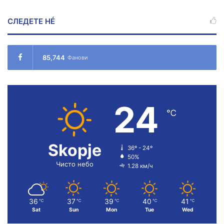
СЛЕДЕТЕ НÉ
85,744
Фанови
24
℃
Skopje
36º - 24º
50%
Чисто небо
1.28 км/ч
36
37
39
40
41
℃
℃
℃
℃
℃
Sat
Sun
Mon
Tue
Wed