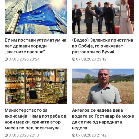
ЕУ им постави ултиматум на
(Видео) Зеленски пристигна
пет држави поради
во Србија, го очекуваат
„златните пасоши“
разговори со Вучиќ
07.08.2026 23:24
07.08.2026 23:12
Министерството за
Ангелов се надева дека
економија: Нема потреба од
водата во Гостивар ќе може
нови мерки, храната втор
да се пие од наредната
месец по ред поевтинува
недела
07.08.2026 22:10
07.08.2026 21:42