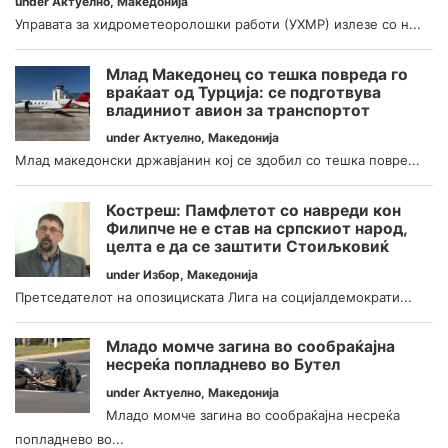
under
Актуелно
,
Македонија
Управата за хидрометеоролошки работи (УХМР) излезе со н...
Млад Македонец со тешка повреда го
враќаат од Турција: се подготвува
владиниот авион за транспортот
under
Актуелно
,
Македонија
Млад македонски државјанин кој се здобил со тешка повре...
Костреш: Памфлетот со навреди кон
Филипче не е став на српскиот народ,
целта е да се заштити Стоиљковиќ
under
Избор
,
Македонија
Претседателот на опозициската Лига на социјалдемократи...
Младо момче загина во сообраќајна
несреќа попладнево во Бутел
under
Актуелно
,
Македонија
Младо момче загина во сообраќајна несреќа
попладнево во...