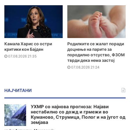
Камала Харис со остри
Родилките се жалат поради
критики кон Бајден
доцнење на парите за
породилно отсуство, ФЗОМ
07.08.2026 21:35
тврди дека нема застој
07.08.2026 21:24
НАЈЧИТАНИ
УХМР со најнова прогноза: Најави
нестабилно со дожд и грмежи во
Куманово, Струмица, Полог и на југот од
земјава