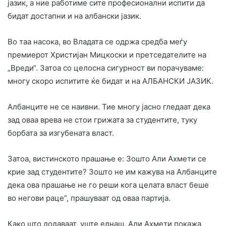
јазик, а ние работиме сите професионални испити да
бидат достапни и на албански јазик.
Во таа насока, во Владата се одржа средба меѓу
премиерот Христијан Мицкоски и претседателите на
„Вреди“. Затоа со целосна сигурност ви порачуваме:
многу скоро испитите ќе бидат и на АЛБАНСКИ ЈАЗИК.
Албанците не се наивни. Тие многу јасно гледаат дека
зад оваа врева не стои грижата за студентите, туку
борбата за изгубената власт.
Затоа, вистинското прашање е: Зошто Али Ахмети се
крие зад студентите? Зошто не им кажува на Албанците
дека ова прашање не го реши кога целата власт беше
во негови раце“, прашуваат од оваа партија.
Како што додаваат, уште еднаш, Али Ахмети покажа