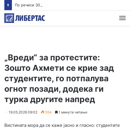
По речиси 30 години почнува судењето за убиството на Тупак Шакур
М
„Вреди“ за протестите:
Зошто Ахмети се крие зад
студентите, го потпалува
огнот позади, додека ги
турка другите напред
19.05.2026 09:02
554
1 минута читање
Вистината мора да се каже јасно и гласно: студентите