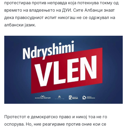
протестираа против неправда која потекнува токму од
времето на владеењето на ДУИ. Сите Албанци знаат
дека правосудниот испит никогаш не се одржувал на
албански јазик.
Протестот е демократско право и никој тоа не го
оспорува. Но, ние реагираме против оние кои се