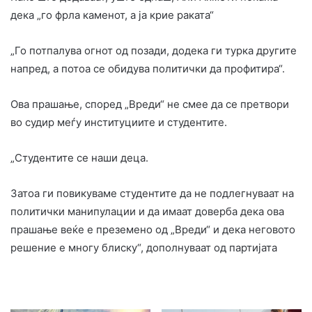
дека „го фрла каменот, а ја крие раката“
„Го потпалува огнот од позади, додека ги турка другите
напред, а потоа се обидува политички да профитира“.
Ова прашање, според „Вреди“ не смее да се претвори
во судир меѓу институциите и студентите.
„Студентите се наши деца.
Затоа ги повикуваме студентите да не подлегнуваат на
политички манипулации и да имаат доверба дека ова
прашање веќе е преземено од „Вреди“ и дека неговото
решение е многу блиску“, дополнуваат од партијата