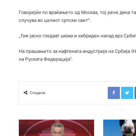
Говорејќи по враќањето од Москва, тој рече дека та
случува во целиот српски свет“.
„Тие јасно гледаат шема и хибриден напад врз Србит
На прашањето за нафтената индустрија на Србија (Н
на Руската Федерација“.
Faceboo
T
Сподели