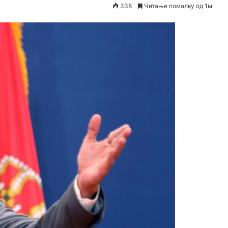
338
Читање помалку од 1м