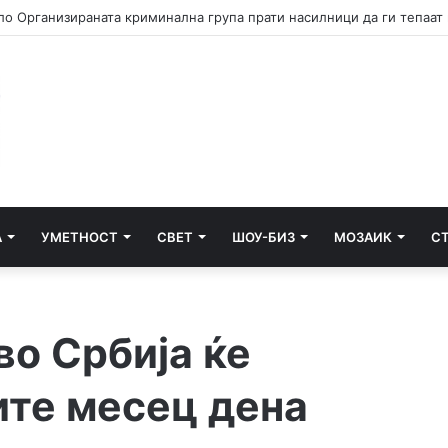
А
УМЕТНОСТ
СВЕТ
ШОУ-БИЗ
МОЗАИК
С
во Србија ќе
ите месец дена