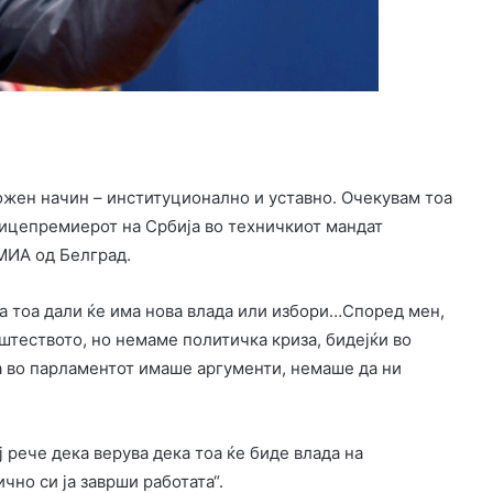
ожен начин – институционално и уставно. Очекувам тоа
 вицепремиерот на Србија во техничкиот мандат
 МИА од Белград.
за тоа дали ќе има нова влада или избори…Според мен,
штеството, но немаме политичка криза, бидејќи во
а во парламентот имаше аргументи, немаше да ни
 рече дека верува дека тоа ќе биде влада на
чно си ја заврши работата“.