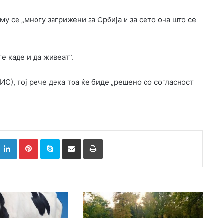
му се „многу загрижени за Србија и за сето она што се
е каде и да живеат“.
ИС), тој рече дека тоа ќе биде „решено со согласност
k
witter
LinkedIn
Pinterest
Skype
Сподели преку Е-маил
Испринтај