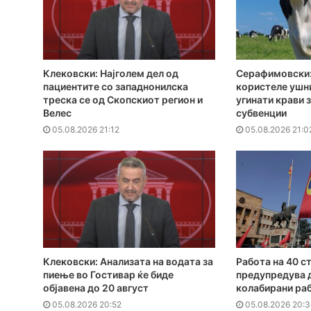
Клековски: Најголем дел од
Серафимовски:
пациентите сo западнонилска
користеле ушн
треска се од Скопскиот регион и
угинати крави 
Велес
субвенции
05.08.2026 21:12
05.08.2026 21:0
Клековски: Анализата на водата за
Работа на 40 с
пиење во Гостивар ќе биде
предупредува 
објавена до 20 август
колабирани ра
05.08.2026 20:52
05.08.2026 20: