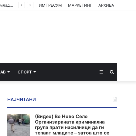
(Видео) Во Ново Село Организираната криминална група прати насилници да ги тепаат младите – затоа што се плашат од вистината
ИМПРЕСУМ
МАРКЕТИНГ
АРХИВА
Sidebar
Пребарај
ТАВ
СПОРТ
за
НАЈЧИТАНИ
(Видео) Во Ново Село
Организираната криминална
група прати насилници да ги
тепаат младите – затоа што се