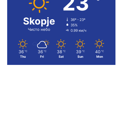
23
Skopje
36º - 23º
35%
Чисто небо
0.99 км/ч
36
36
38
39
40
℃
℃
℃
℃
℃
Thu
Fri
Sat
Sun
Mon