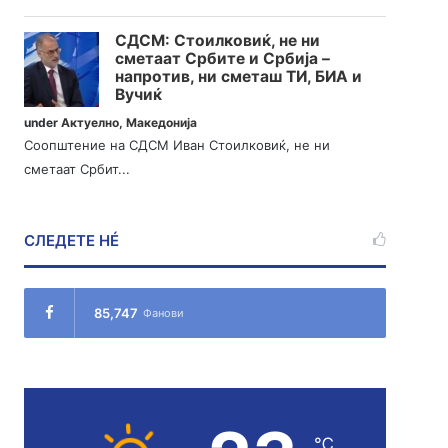
СДСМ: Стоилковиќ, не ни
сметаат Србите и Србија –
напротив, ни сметаш ТИ, БИА и
Вучиќ
under
Актуелно
,
Македонија
Соопштение на СДСМ Иван Стоилковиќ, не ни
сметаат Србит...
СЛЕДЕТЕ НÉ
85,747
Фанови
℃