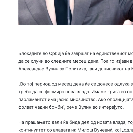
Блокадите во Србија ќе завршат на единствениот м
да се случи во следните месец дена. Тоа го изјави
Александар Вулин за Политика, јави дописникот на
„Во тој период од месец дена ќе се донесе одлука 
треба да се формира нова влада. Имаме криза во оп
парламентот има јасно мнозинство. Ако опозицијат
фрлаат чадни бомби“, рече Вулин во интервјуто.
На прашањето дали ќе биде дел од новата влада, тој
континуитет со владата на Милош Вучевиќ, кој „одли