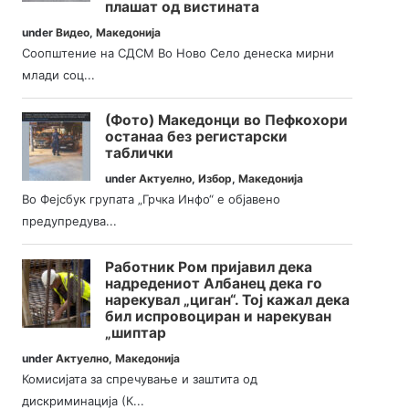
плашат од вистината
under
Видео
,
Македонија
Соопштение на СДСМ Во Ново Село денеска мирни
млади соц...
(Фото) Македонци во Пефкохори
останаа без регистарски
таблички
under
Актуелно
,
Избор
,
Македонија
Во Фејсбук групата „Грчка Инфо“ е објавено
предупредува...
Работник Ром пријавил дека
надредениот Албанец дека го
нарекувал „циган“. Тој кажал дека
бил испровоциран и нарекуван
„шиптар
under
Актуелно
,
Македонија
Комисијата за спречување и заштита од
дискриминација (К...