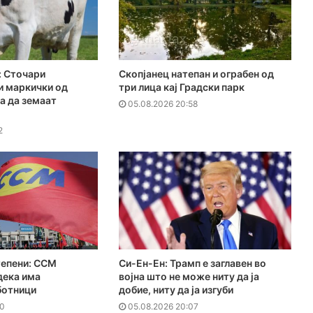
 Сточари
Скопјанец натепан и ограбен од
и маркички од
три лица кај Градски парк
за да земаат
05.08.2026 20:58
2
тепени: ССМ
Си-Ен-Ен: Трамп е заглавен во
дека има
војна што не може ниту да ја
ботници
добие, ниту да ја изгуби
30
05.08.2026 20:07