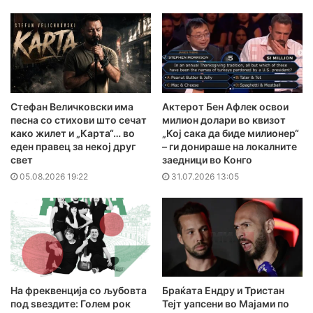
Стефан Величковски има
Актерот Бен Афлек освои
песна со стихови што сечат
милион долари во квизот
како жилет и „Карта“… во
„Кој сака да биде милионер“
еден правец за некој друг
– ги донираше на локалните
свет
заедници во Конго
05.08.2026 19:22
31.07.2026 13:05
На фреквенција со љубовта
Браќата Ендру и Тристан
под ѕвездите: Голем рок
Тејт уапсени во Мајами по