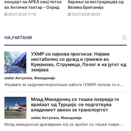
концерт на АРЕА овој петок
барање за екстрадиција од
во Антички театар – Охрид
Велика Британија
29.07.2026 17:16
19.07.2026 08:30
НАЈЧИТАНИ
УХМР со најнова прогноза: Најави
нестабилно со дожд и грмежи во
Куманово, Струмица, Полог и на југот од
земјава
under
Актуелно
,
Македонија
Управата за хидрометеоролошки работи (УХМР) излезе со н...
Млад Македонец со тешка повреда го
враќаат од Турција: се подготвува
владиниот авион за транспортот
under
Актуелно
,
Македонија
Млад македонски државјанин кој се здобил со тешка повре...