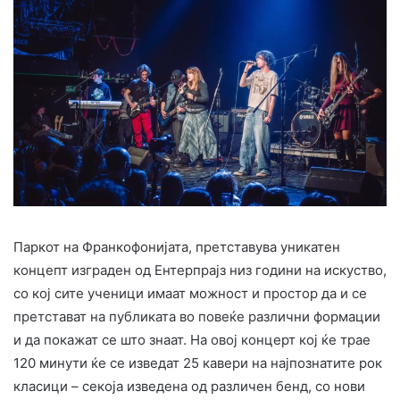
Паркот на Франкофонијата, претставува уникатен
концепт изграден од Ентерпрајз низ години на искуство,
со кој сите ученици имаат можност и простор да и се
претстават на публиката во повеќе различни формации
и да покажат се што знаат. На овој концерт кој ќе трае
120 минути ќе се изведат 25 кавери на најпознатите рок
класици – секоја изведена од различен бенд, со нови