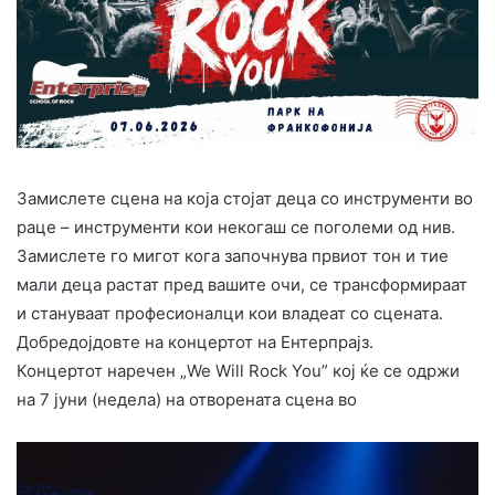
Замислете сцена на која стојат деца со инструменти во
раце – инструменти кои некогаш се поголеми од нив.
Замислете го мигот кога започнува првиот тон и тие
мали деца растат пред вашите очи, се трансформираат
и стануваат професионалци кои владеат со сцената.
Добредојдовте на концертот на Ентерпрајз.
Концертот наречен „We Will Rock You” кој ќе се одржи
на 7 јуни (недела) на отворената сцена во