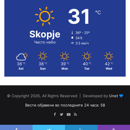
31
℃
Skopje
36º - 25º
34%
Чисто небо
3.5 км/ч
36
38
39
40
42
℃
℃
℃
℃
℃
Sat
Sun
Mon
Tue
Wed
© Copyright 2026, All Rights Reserved | Developed by
Unet
Вести објавени во последните 24 часа: 58
Facebook
Twitter
YouTube
RSS