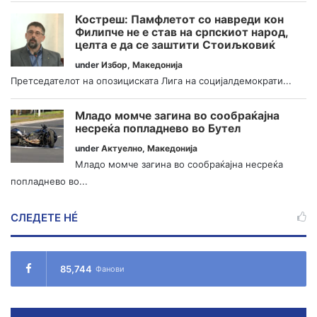
Костреш: Памфлетот со навреди кон
Филипче не е став на српскиот народ,
целта е да се заштити Стоиљковиќ
under
Избор
,
Македонија
Претседателот на опозициската Лига на социјалдемократи...
Младо момче загина во сообраќајна
несреќа попладнево во Бутел
under
Актуелно
,
Македонија
Младо момче загина во сообраќајна несреќа
попладнево во...
СЛЕДЕТЕ НÉ
85,744
Фанови