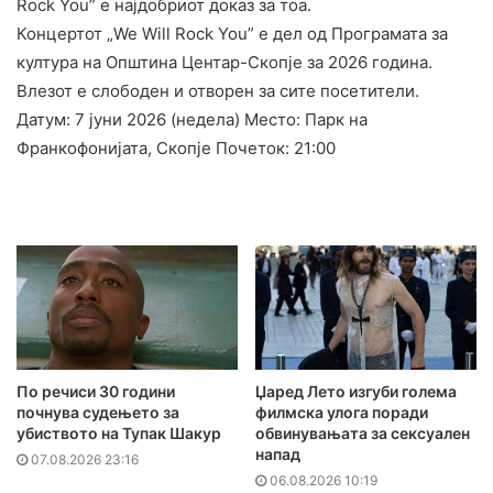
Rock You” е најдобриот доказ за тоа.
Концертот „We Will Rock You” е дел од Програмата за
култура на Општина Центар-Скопје за 2026 година.
Влезот е слободен и отворен за сите посетители.
Датум: 7 јуни 2026 (недела) Место: Парк на
Франкофонијата, Скопје Почеток: 21:00
По речиси 30 години
Џаред Лето изгуби голема
почнува судењето за
филмска улога поради
убиството на Тупак Шакур
обвинувањата за сексуален
напад
07.08.2026 23:16
06.08.2026 10:19