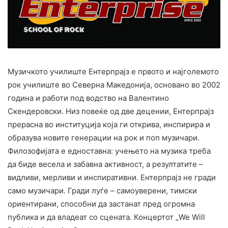
Музичкото училиште Ентерпрајз е првото и најголемото
рок училиште во Северна Македонија, основано во 2002
година и работи под водство на Валентино
Скендеровски. Низ повеќе од две децении, Ентерпрајз
прерасна во институција која ги открива, инспирира и
образува новите генерации на рок и поп музичари.
Филозофијата е едноставна: учењето на музика треба
да биде весела и забавна активност, а резултатите –
видливи, мерливи и инспиративни. Ентерпрајз не гради
само музичари. Гради луѓе – самоуверени, тимски
ориентирани, способни да застанат пред огромна
публика и да владеат со сцената. Концертот „We Will