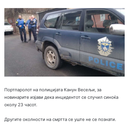
Портпаролот на полицијата Канун Весељи, за
новинарите изјави дека инцидентот се случил синоќа
околу 23 часот.
Другите околности на смртта се уште не се познати.