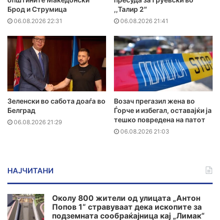
Брод и Струмица
,,Талир 2″
06.08.2026 22:31
06.08.2026 21:41
Зеленски во сабота доаѓа во
Возач прегазил жена во
Белград
Ѓорче и избегал, оставајќи ја
тешко повредена на патот
06.08.2026 21:29
06.08.2026 21:03
НАЈЧИТАНИ
Околу 800 жители од улицата „Антон
Попов 1“ стравуваат дека ископите за
подземната сообраќајница кај „Лимак“