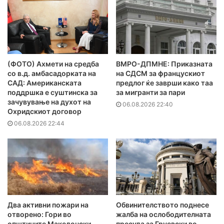
(ФОТО) Ахмети на средба
ВМРО-ДПМНЕ: Приказната
со в.д. амбасадорката на
на СДСМ за францускиот
САД: Американската
предлог ќе заврши како таа
поддршка е суштинска за
за мигранти за пари
зачувување на духот на
06.08.2026 22:40
Охридскиот договор
06.08.2026 22:44
Два активни пожари на
Обвинителството поднесе
отворено: Гори во
жалба на ослободителната
општините Македонски
пресуда за Груевски во