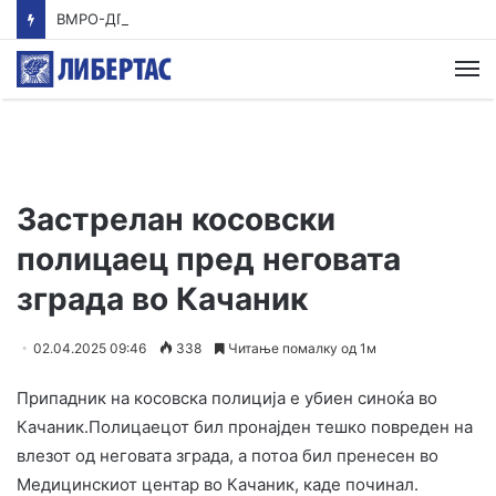
ВМРО-ДПМНЕ: Приказната на СДСМ за францускиот предлог ќе заврши како таа за мигранти за пари
М
Застрелан косовски
полицаец пред неговата
зграда во Качаник
02.04.2025 09:46
338
Читање помалку од 1м
Припадник на косовска полиција е убиен синоќа во
Качаник.Полицаецот бил пронајден тешко повреден на
влезот од неговата зграда, а потоа бил пренесен во
Медицинскиот центар во Качаник, каде починал.