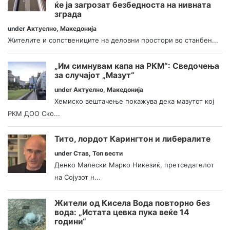
ќе ја загрозат безбедноста на нивната
зграда
under
Актуелно
,
Македонија
Жителите и сопствениците на деловни простори во станбен...
„Им симнувам капа на РКМ“: Сведочења
за случајот „Мазут“
under
Актуелно
,
Македонија
Хемиско вештачење покажува дека мазутот кој
РКМ ДОО Ско...
Тито, лордот Карингтон и либералите
under
Став
,
Топ вести
Денко Малески Марко Никезиќ, претседателот
на Сојузот н...
Жители од Кисела Вода повторно без
вода: „Истата цевка пука веќе 14
години“