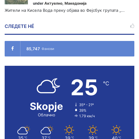
under
Актуелно
,
Македонија
Жители на Кисела Вода преку објава во Фејсбук групата „...
СЛЕДЕТЕ НÉ
85,747
Фанови
25
℃
Skopje
35º - 21º
39%
Облачно
1.79 км/ч
35
37
39
39
40
℃
℃
℃
℃
℃