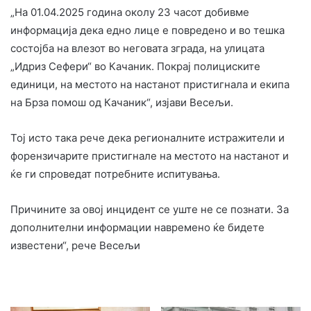
„На 01.04.2025 година околу 23 часот добивме
информација дека едно лице е повредено и во тешка
состојба на влезот во неговата зграда, на улицата
„Идриз Сефери“ во Качаник. Покрај полициските
единици, на местото на настанот пристигнала и екипа
на Брза помош од Качаник“, изјави Весељи.
Тој исто така рече дека регионалните истражители и
форензичарите пристигнале на местото на настанот и
ќе ги спроведат потребните испитувања.
Причините за овој инцидент се уште не се познати. За
дополнителни информации навремено ќе бидете
известени“, рече Весељи