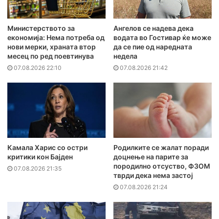
Министерството за
Ангелов се надева дека
економија: Нема потреба од
водата во Гостивар ќе може
нови мерки, храната втор
да се пие од наредната
месец по ред поевтинува
недела
07.08.2026 22:10
07.08.2026 21:42
Камала Харис со остри
Родилките се жалат поради
критики кон Бајден
доцнење на парите за
породилно отсуство, ФЗОМ
07.08.2026 21:35
тврди дека нема застој
07.08.2026 21:24