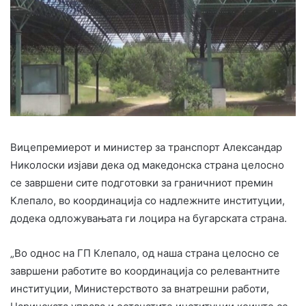
Вицепремиерот и министер за транспорт Александар
Николоски изјави дека од македонска страна целосно
се завршени сите подготовки за граничниот премин
Клепало, во координација со надлежните институции,
додека одложувањата ги лоцира на бугарската страна.
„Во однос на ГП Клепало, од наша страна целосно се
завршени работите во координација со релевантните
институции, Министерството за внатрешни работи,