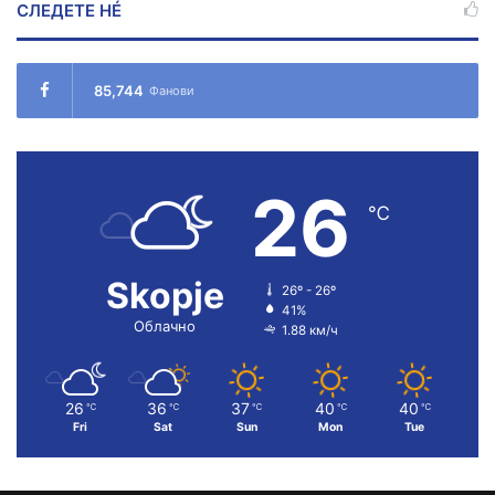
СЛЕДЕТЕ НÉ
85,744
Фанови
26
℃
Skopje
26º - 26º
41%
Облачно
1.88 км/ч
26
36
37
40
40
℃
℃
℃
℃
℃
Fri
Sat
Sun
Mon
Tue