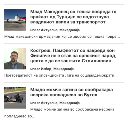
Млад Македонец со тешка повреда го
враќаат од Турција: се подготвува
владиниот авион за транспортот
under
Актуелно
,
Македонија
Млад македонски државјанин кој се здобил со тешка повре...
Костреш: Памфлетот со навреди кон
Филипче не е став на српскиот народ,
целта е да се заштити Стоиљковиќ
under
Избор
,
Македонија
Претседателот на опозициската Лига на социјалдемократи...
Младо момче загина во сообраќајна
несреќа попладнево во Бутел
under
Актуелно
,
Македонија
Младо момче загина во сообраќајна несреќа
попладнево во...