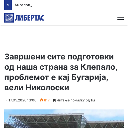
Ангелов се надева дека водата во Гостивар ќе може да се пие од наредната недела
М
Завршени сите подготовки
од наша страна за Клепало,
проблемот е кај Бугарија,
вели Николоски
17.05.2026 13:06
817
Читање помалку од 1м