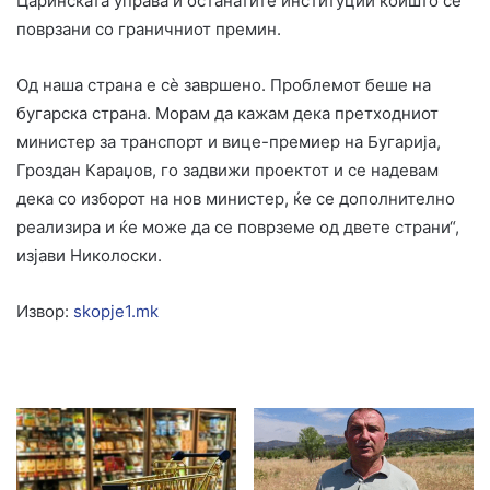
Царинската управа и останатите институции коишто се
поврзани со граничниот премин.
Од наша страна е сè завршено. Проблемот беше на
бугарска страна. Морам да кажам дека претходниот
министер за транспорт и вице-премиер на Бугарија,
Гроздан Караџов, го задвижи проектот и се надевам
дека со изборот на нов министер, ќе се дополнително
реализира и ќе може да се поврземе од двете страни“,
изјави Николоски.
Извор:
skopje1.mk