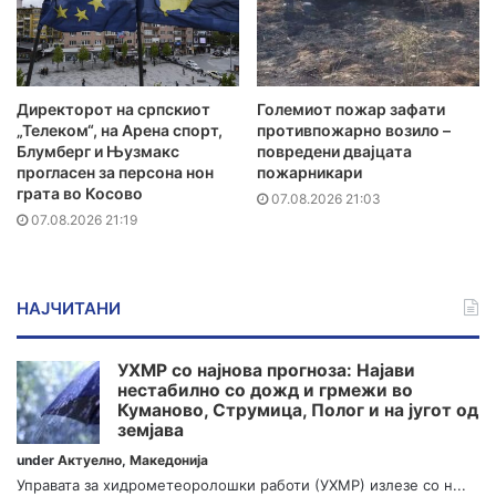
Директорот на српскиот
Големиот пожар зафати
„Телеком“, на Арена спорт,
противпожарно возило –
Блумберг и Њузмакс
повредени двајцата
прогласен за персона нон
пожарникари
грата во Косово
07.08.2026 21:03
07.08.2026 21:19
НАЈЧИТАНИ
УХМР со најнова прогноза: Најави
нестабилно со дожд и грмежи во
Куманово, Струмица, Полог и на југот од
земјава
under
Актуелно
,
Македонија
Управата за хидрометеоролошки работи (УХМР) излезе со н...