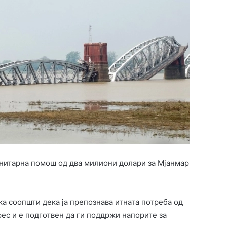
анитарна помош од два милиони долари за Мјанмар
ка соопшти дека ја препознава итната потреба од
ес и е подготвен да ги поддржи напорите за