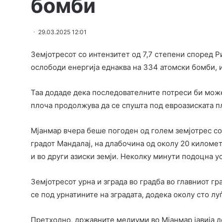
бомби
29.03.2025 12:01
Земјотресот со интензитет од 7,7 степени според Р
ослободи енергија еднаква на 334 атомски бомби, и
Таа додаде дека последователните потреси би може
плоча продолжува да се спушта под евроазиската п
Мјанмар вчера беше погоден од голем земјотрес со 
градот Мандалај, на длабочина од околу 20 километ
и во други азиски земји. Неколку минути подоцна ус
Земјотресот урна и зграда во градба во главниот гра
се под урнатините на зградата, додека околу сто лу
Претходно, државните медиуми во Мјанмар јавија де