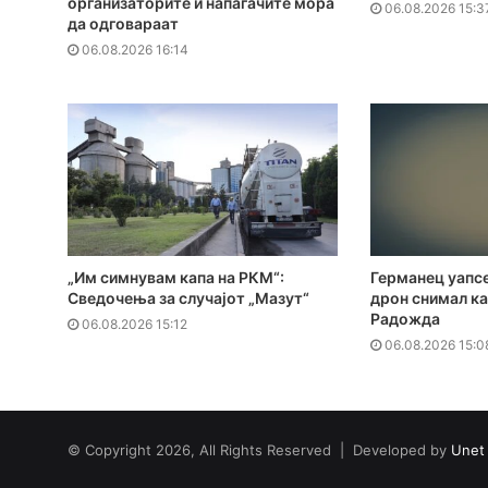
организаторите и напаѓачите мора
06.08.2026 15:3
да одговараат
06.08.2026 16:14
„Им симнувам капа на РКМ“:
Германец уапсе
Сведочења за случајот „Мазут“
дрон снимал к
Радожда
06.08.2026 15:12
06.08.2026 15:0
© Copyright 2026, All Rights Reserved | Developed by
Unet