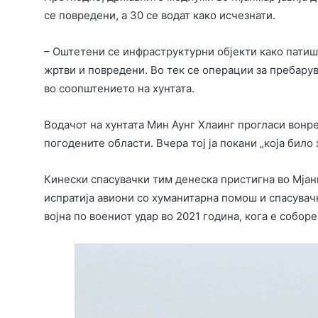
се повредени, а 30 се водат како исчезнати.
– Оштетени се инфраструктурни објекти како патиш
жртви и повредени. Во тек се операции за пребару
во соопштението на хунтата.
Водачот на хунтата Мин Аунг Хлаинг прогласи вонре
погодените области. Вчера тој ја покани „која било
Кинески спасувачки тим денеска пристигна во Мјанм
испратија авиони со хуманитарна помош и спасувачк
војна по воениот удар во 2021 година, кога е собор