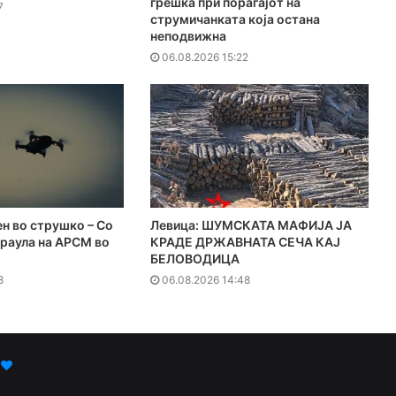
грешка при пораѓајот на
7
струмичанката која остана
неподвижна
06.08.2026 15:22
н во струшко – Со
Левица: ШУМСКАТА МАФИЈА ЈА
араула на АРСМ во
КРАДЕ ДРЖАВНАТА СЕЧА КАЈ
БЕЛОВОДИЦА
8
06.08.2026 14:48