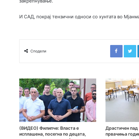
закрепнување.
И САД, покрај тензични односи со хунтата во Мјанм
Faceboo
T
Сподели
(ВИДЕО) Филипче: Власта е
Драстичен пад 
исплашена, посегна по децата,
првачиња годи