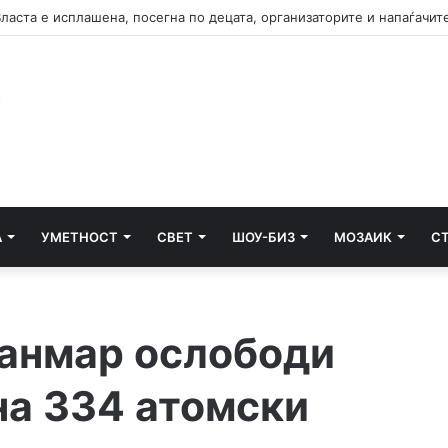
А
УМЕТНОСТ
СВЕТ
ШОУ-БИЗ
МОЗАИК
С
јанмар ослободи
на 334 атомски