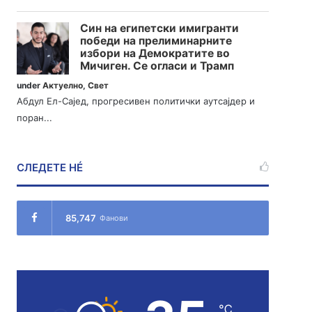
Син на египетски имигранти
победи на прелиминарните
избори на Демократите во
Мичиген. Се огласи и Трамп
under
Актуелно
,
Свет
Абдул Ел-Сајед, прогресивен политички аутсајдер и
поран...
СЛЕДЕТЕ НÉ
85,747
Фанови
℃