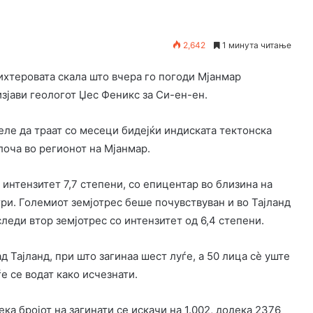
2,642
1 минута читање
ихтеровата скала што вчера го погоди Мјанмар
зјави геологот Џес Феникс за Си-ен-ен.
ле да траат со месеци бидејќи индиската тектонска
лоча во регионот на Мјанмар.
интензитет 7,7 степени, со епицентар во близина на
ри. Големиот земјотрес беше почувствуван и во Тајланд
леди втор земјотрес со интензитет од 6,4 степени.
д Тајланд, при што загинаа шест луѓе, а 50 лица сè уште
ѓе се водат како исчезнати.
ка бројот на загинати се искачи на 1.002, додека 2376