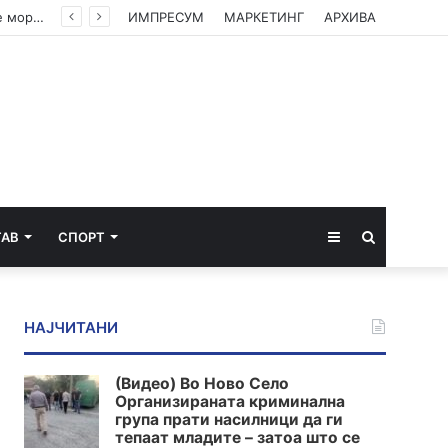
(ВИДЕО) Филипче: Власта е исплашена, посегна по децата, организаторите и напаѓачите мора да одговараат
ИМПРЕСУМ
МАРКЕТИНГ
АРХИВА
Sidebar
Пребарај
ТАВ
СПОРТ
за
НАЈЧИТАНИ
(Видео) Во Ново Село
Организираната криминална
група прати насилници да ги
тепаат младите – затоа што се