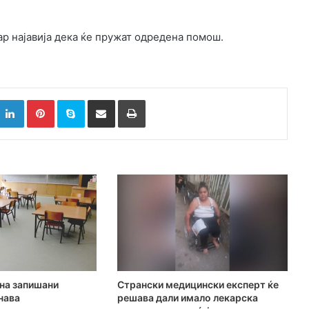
ар најавија дека ќе пружат одредена помош.
k
witter
LinkedIn
Pinterest
Skype
Сподели преку Е-маил
Испринтај
на запишани
Странски медицински експерт ќе
нава
решава дали имало лекарска