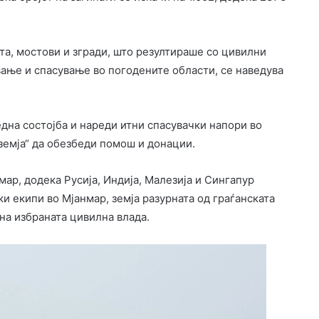
та, мостови и згради, што резултираше со цивилни
вање и спасување во погодените области, се наведува
дна состојба и нареди итни спасувачки напори во
 земја“ да обезбеди помош и донации.
ар, додека Русија, Индија, Малезија и Сингапур
и екипи во Мјанмар, земја разурната од граѓанската
ена избраната цивилна влада.