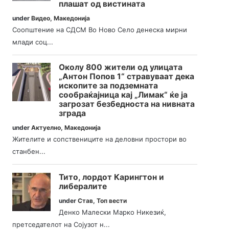
плашат од вистината
under
Видео
,
Македонија
Соопштение на СДСМ Во Ново Село денеска мирни
млади соц...
Околу 800 жители од улицата
„Антон Попов 1“ стравуваат дека
ископите за подземната
сообраќајница кај „Лимак“ ќе ја
загрозат безбедноста на нивната
зграда
under
Актуелно
,
Македонија
Жителите и сопствениците на деловни простори во
станбен...
Тито, лордот Карингтон и
либералите
under
Став
,
Топ вести
Денко Малески Марко Никезиќ,
претседателот на Сојузот н...