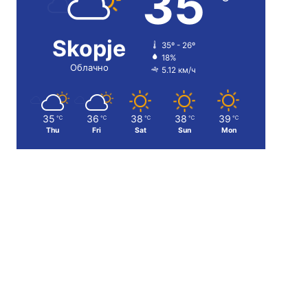
35
Skopje
35º - 26º
18%
Облачно
5.12 км/ч
35
36
38
38
39
℃
℃
℃
℃
℃
Thu
Fri
Sat
Sun
Mon