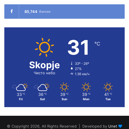
85,744
Фанови
31
℃
Skopje
33º - 26º
27%
Чисто небо
1.36 км/ч
33
36
39
39
41
℃
℃
℃
℃
℃
Fri
Sat
Sun
Mon
Tue
© Copyright 2026, All Rights Reserved | Developed by
Unet