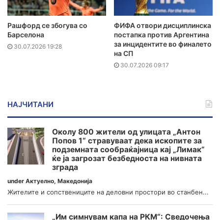
Рашфорд се збогува со
ФИФА отвори дисциплинска
Барселона
постапка против Аргентина
за инцидентите во финалето
30.07.2026 19:28
на СП
30.07.2026 09:17
НАЈЧИТАНИ
Околу 800 жители од улицата „Антон
Попов 1“ стравуваат дека ископите за
подземната сообраќајница кај „Лимак“
ќе ја загрозат безбедноста на нивната
зграда
under
Актуелно
,
Македонија
Жителите и сопствениците на деловни простори во станбен...
„Им симнувам капа на РКМ“: Сведочења