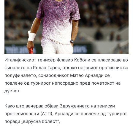
Италијанскиот тенисер Флавио Коболи се пласираше во
финалето на Ролан Гарос, откако неговиот противник во
полуфиналето, сонародникот Матео Арналди се
повлече од турнирот непосредно пред почетокот на
дуелот.
Како што вечерва објави Здружението на тениски
професионалци (АТП), Арналди се повлече од турнирот
поради „вирусна болест“,