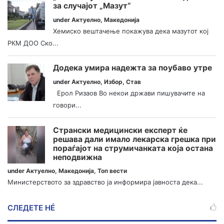
за случајот „Мазут“
under
Актуелно
,
Македонија
Хемиско вештачење покажува дека мазутот кој
РКМ ДОО Ско...
Додека умира надежта за поубаво утре
under
Актуелно
,
Избор
,
Став
Ерол Ризаов Во некои држави пишувачите на
говори...
Странски медицински експерт ќе
решава дали имало лекарска грешка при
пораѓајот на струмичанката која остана
неподвижна
under
Актуелно
,
Македонија
,
Топ вести
Министерството за здравство ја информира јавноста дека...
СЛЕДЕТЕ НÉ