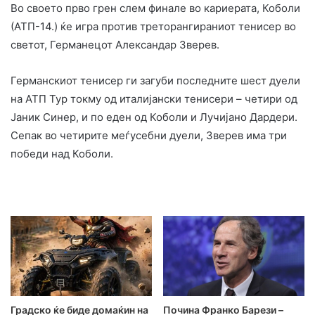
Во своето прво грен слем финале во кариерата, Коболи
(АТП-14.) ќе игра против треторангираниот тенисер во
светот, Германецот Александар Зверев.
Германскиот тенисер ги загуби последните шест дуели
на АТП Тур токму од италијански тенисери – четири од
Јаник Синер, и по еден од Коболи и Лучијано Дардери.
Сепак во четирите меѓусебни дуели, Зверев има три
победи над Коболи.
Градско ќе биде домаќин на
Почина Франко Барези –