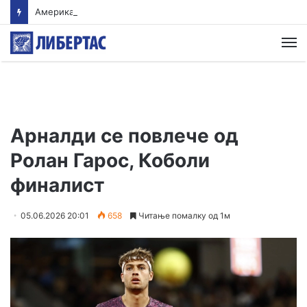
Американски суд ѝ наложи на „Мета“ да плати 567 милиони долари за штети нанесени на младите
М
Арналди се повлече од
Ролан Гарос, Коболи
финалист
05.06.2026 20:01
658
Читање помалку од 1м