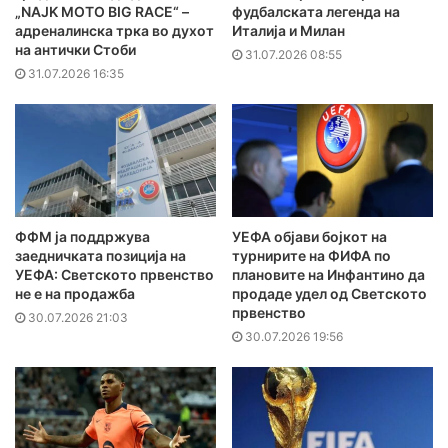
„NAJK MOTO BIG RACE“ –
фудбалската легенда на
адреналинска трка во духот
Италија и Милан
на антички Стоби
31.07.2026 08:55
31.07.2026 16:35
ФФМ ја поддржува
УЕФА објави бојкот на
заедничката позиција на
турнирите на ФИФА по
УЕФА: Светското првенство
плановите на Инфантино да
не е на продажба
продаде удел од Светското
првенство
30.07.2026 21:03
30.07.2026 19:56